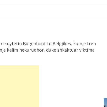
ë qytetin Bügenhout të Belgjikës, ku një tren
 një kalim hekurudhor, duke shkaktuar viktima
8:38
Vijon operacioni për izolimin e vatrës