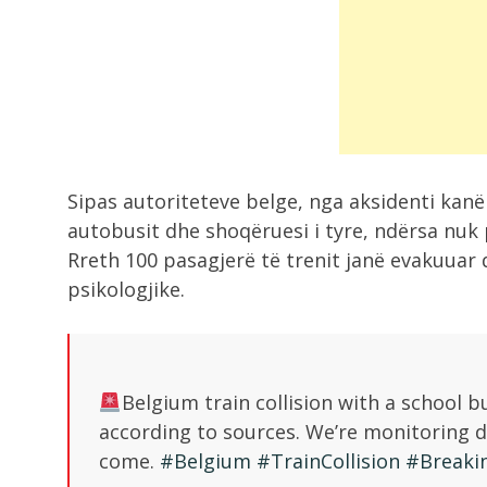
Sipas autoriteteve belge, nga aksidenti kanë
autobusit dhe shoqëruesi i tyre, ndërsa nuk 
Rreth 100 pasagjerë të trenit janë evakuua
psikologjike.
Belgium train collision with a school b
according to sources. We’re monitoring de
come.
#Belgium
#TrainCollision
#Breaki