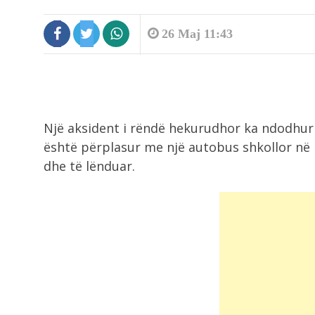
26 Maj 11:43
Një aksident i rëndë hekurudhor ka ndodhur n
është përplasur me një autobus shkollor në
dhe të lënduar.
9:44
Droga në Frakull të Fierit,