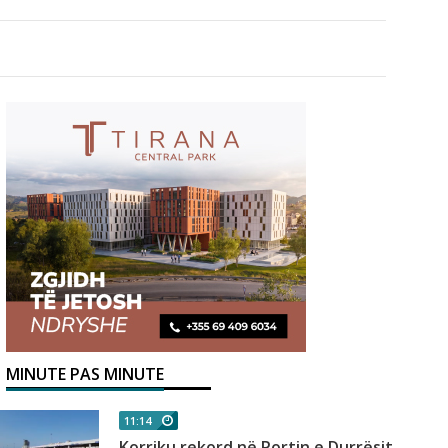
MINUTE PAS MINUTE
11:14
Korriku rekord në Portin e Durrësit,