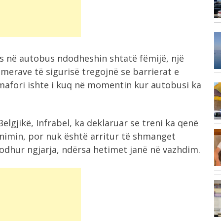
së...
8:20
Horoskopi sot/ Yjet sjellin surpriza, ja
s në autobus ndodheshin shtatë fëmijë, një
cilat...
amerave të sigurisë tregojnë se barrierat e
mafori ishte i kuq në momentin kur autobusi ka
.
8:08
Detaje/ 70-vjeçari humbi jetën pasi pa
djalin...
elgjikë, Infrabel, ka deklaruar se treni ka qenë
renimin, por nuk është arritur të shmanget
8:00
rit
dodhur ngjarja, ndërsa hetimet janë në vazhdim.
Moti sot: Temperatura deri në 38°C,
reshje...
11:03
Zjarr në një banesë dy katëshe në...