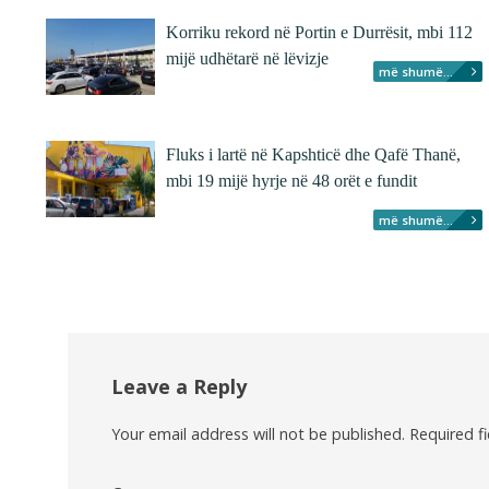
Korriku rekord në Portin e Durrësit, mbi 112
mijë udhëtarë në lëvizje
më shumë...
Fluks i lartë në Kapshticë dhe Qafë Thanë,
mbi 19 mijë hyrje në 48 orët e fundit
më shumë...
Leave a Reply
Your email address will not be published.
Required f