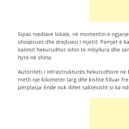
ekstradohet nga...
9:33
Aksident i rëndë në Greqi, humbin
Sipas mediave lokale, në momentin e ngjarje
jetën...
shoqërues dhe drejtuesi i mjetit. Pamjet e k
kalimit hekurudhor ishin të mbyllura dhe se
I mituri 14 vjeç hap zjarr në..
9:28
hyrë në shina.
Autoriteti i infrastrukturës hekurudhore në B
rreth një kilometër larg dhe kishte filluar f
9:27
Hapet një tjetër segment i Korrido
përplasja. Ende nuk dihet saktësisht si ka n
VIII,...
9:16
Gjendet i pajetë një 47-vjeçar në
shkallët...