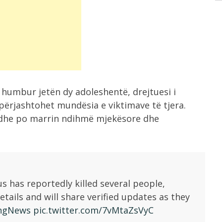
 humbur jetën dy adoleshentë, drejtuesi i
përjashtohet mundësia e viktimave të tjera.
r dhe po marrin ndihmë mjekësore dhe
us has reportedly killed several people,
tails and will share verified updates as they
ngNews
pic.twitter.com/7vMtaZsVyC