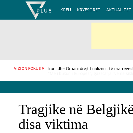
Skip
KREU
KRYESORET
AKTUALITET
to
content
VIZION FOKUS
“Më i bukuri i Europës”, gazetarja “vë në siklet
Tragjike në Belgjikë
disa viktima