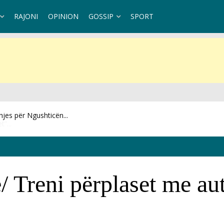
RAJONI
OPINION
GOSSIP
SPORT
”...
/ Treni përplaset me au