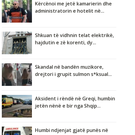
Kërcënoi me jetë kamarierin dhe
administratorin e hotelit në...
Shkuan të vidhnin telat elektrikë,
hajdutin e zë korenti, dy...
Skandal në bandën muzikore,
drejtori i grupit sulmon s*ksual...
Aksident i rëndë në Greqi, humbin
jetën nënë e bir nga Shqip...
Humbi ndjenjat gjatë punës në