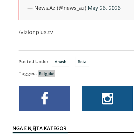
— News.Az (@news_az)
May 26, 2026
/vizionplus.tv
Posted Under:
Anash
Bota
Tagged:
Belgjikë
NGA E NJËJTA KATEGORI