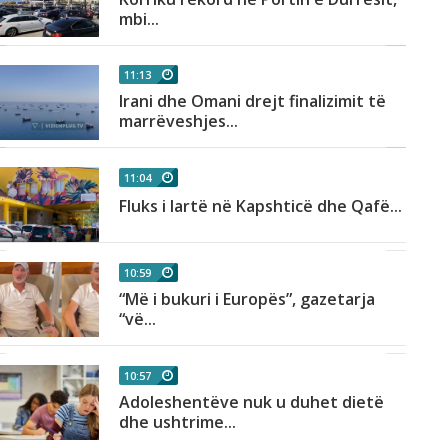
mbi...
11:13
Irani dhe Omani drejt finalizimit të
marrëveshjes...
11:04
Fluks i lartë në Kapshticë dhe Qafë...
10:59
“Më i bukuri i Europës”, gazetarja
“vë...
10:57
Adoleshentëve nuk u duhet dietë
dhe ushtrime...