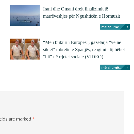
Irani dhe Omani drejt finalizimit të
marrëveshjes për Ngushticën e Hormuzit
më shumë...
“Më i bukuri i Europës”, gazetarja “vë në
siklet” mbretin e Spanjës, reagimi i tij bëhet
“hit” në rrjetet sociale (VIDEO)
më shumë...
ields are marked
*