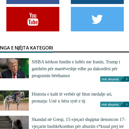
NGA E NJËJTA KATEGORI
SHBA kërkon fundin e luftës me Iranin, Trump i
gatshëm për marrëveshje edhe pa dakordësi për
programin bërthamor
më shumë...
Historia e kalit të verbër që fiton medalje ari,
pronarja: Unë u bëra sytë e tij
më shumë...
Skandal në Greqi, 15-vjeçari shqiptar denoncon 17-
vjeçarin bashkëkombas për abuzim s*ksual prej tre