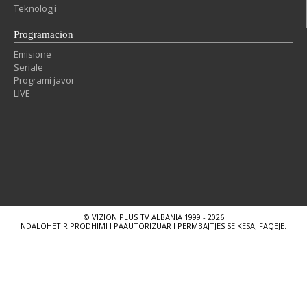
Teknologji
Programacion
Emisione
Seriale
Programi javor
LIVE
© VIZION PLUS TV ALBANIA 1999 - 2026
NDALOHET RIPRODHIMI I PAAUTORIZUAR I PERMBAJTJES SE KESAJ FAQEJE.