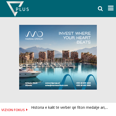
Skip
to
content
Historia e kalit të verbër që fiton medalje ari,...
VIZION FOKUS