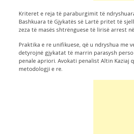
Kriteret e reja të paraburgimit të ndryshua
Bashkuara të Gjykatës së Lartë pritet të sje
zeza të masës shtrënguese të lirisë arrest n
Praktika e re unifikuese, që u ndryshua me v
detyrojnë gjykatat të marrin parasysh person
penale apriori. Avokati penalist Altin Kaziaj
metodologji e re.