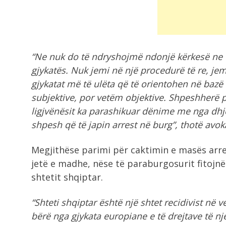
“Ne nuk do të ndryshojmë ndonjë kërkesë ne t
gjykatës. Nuk jemi në një procedurë të re, je
gjykatat më të ulëta që të orientohen në bazë
subjektive, por vetëm objektive. Shpeshherë p
ligjvënësit ka parashikuar dënime me nga dhjet
shpesh që të japin arrest në burg”, thotë avokat
Megjithëse parimi për caktimin e masës arr
jetë e madhe, nëse të paraburgosurit fitojn
shtetit shqiptar.
“Shteti shqiptar është një shtet recidivist në
bërë nga gjykata europiane e të drejtave të nje