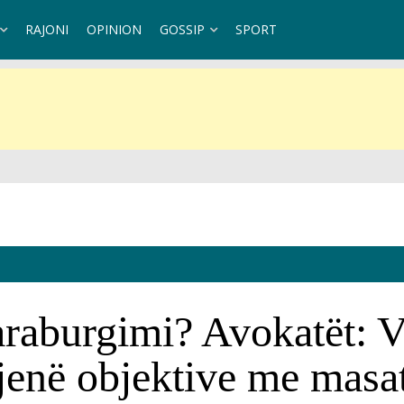
RAJONI
OPINION
GOSSIP
SPORT
paraburgimi? Avokatët: V
jenë objektive me masat