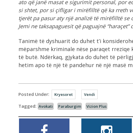
ato që janë masat e sigurimit personal, por e
si shtet, por si çifligar i mirëfilltë që ka rr
tjerët pa pasur aty një analizë të mirëfilltë se
Jemi ne taksapaguesit që paguajnë “haraçet” d
Tanimë të dyshuarit do duhet t’i konsiderohe
mëparshme kriminale nëse paraqet rreziqe k
të butë. Ndërkaq, gjykata do duhet të përlig
hetim apo të një të pandehur në një masë më
Posted Under:
Kryesoret
Vendi
Tagged:
Avokati
Paraburgim
Vizion Plus