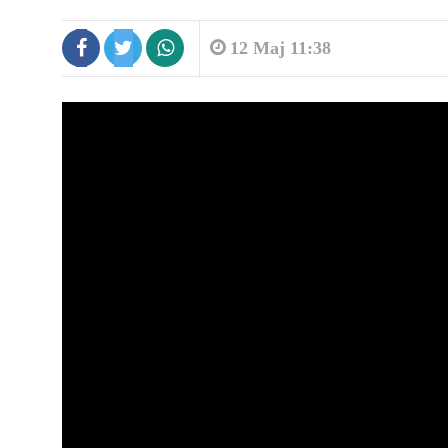
12 Maj 11:38
5:55
Aroma e shtëpisë tregon më shum