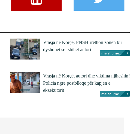
Vrasja në Korçë, FNSH rrethon zonën ku
dyshohet se fshihet autori
më shumë...
Vrasja në Korçë, autori dhe viktima njiheshin!
Policia ngre postblloqe për kapjen e
ekzekutorit
më shumë...