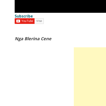
nga...
Subscribe
5:49
Vrasja në Korçë, autori dhe viktima
njiheshin!...
Nga Blerina Cene
5:29
Ky është 20-vjeçari i ekzekutuar n
Korçë!...
5:18
DETAJE nga vrasja në Korçë! Autori e
5:06
EMRI/ Tronditet Korça, vritet me
kallashnikov 20-vjeçari