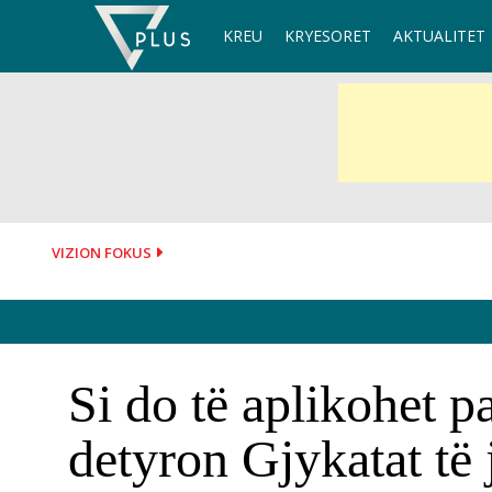
Skip
KREU
KRYESORET
AKTUALITET
to
content
VIZION FOKUS
Si do të aplikohet 
detyron Gjykatat të 