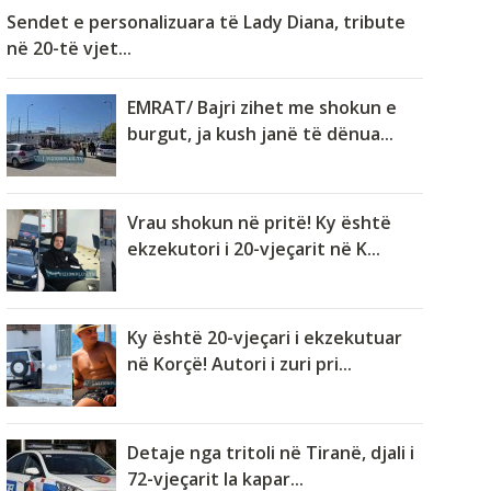
Sendet e personalizuara të Lady Diana, tribute
në 20-të vjet...
EMRAT/ Bajri zihet me shokun e
burgut, ja kush janë të dënua...
Vrau shokun në pritë! Ky është
ekzekutori i 20-vjeçarit në K...
Ky është 20-vjeçari i ekzekutuar
në Korçë! Autori i zuri pri...
Detaje nga tritoli në Tiranë, djali i
72-vjeçarit la kapar...