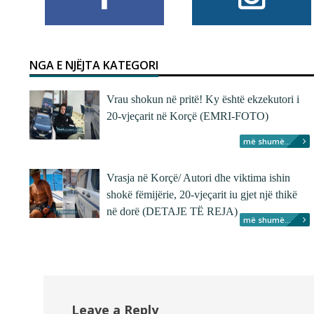
NGA E NJËJTA KATEGORI
Vrau shokun në pritë! Ky është ekzekutori i
20-vjeçarit në Korçë (EMRI-FOTO)
më shumë...
Vrasja në Korçë/ Autori dhe viktima ishin
shokë fëmijërie, 20-vjeçarit iu gjet një thikë
në dorë (DETAJE TË REJA)
më shumë...
Leave a Reply