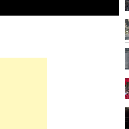
vrarë
4:50
Ukraina nuk e njeh shtetin e
Kosovës,...
4:36
ë
Aksident i trefishtë në aksin
Gjirokastër-Kakavijë, një...
4:31
“Siguria rrugore mbetet prioritet”,
...
Rama: Së shpejti...
4:28
Parashikimi i motit për ditën e diel,...