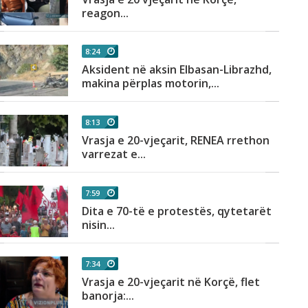
reagon...
8:24
Aksident në aksin Elbasan-Librazhd,
makina përplas motorin,...
8:13
Vrasja e 20-vjeçarit, RENEA rrethon
varrezat e...
7:59
Dita e 70-të e protestës, qytetarët
nisin...
7:34
Vrasja e 20-vjeçarit në Korçë, flet
banorja:...