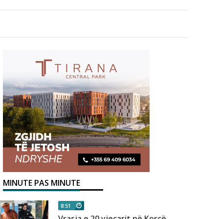
MINUTE PAS MINUTE
8:51
Vrasja e 20 vjeçarit në Korçë,