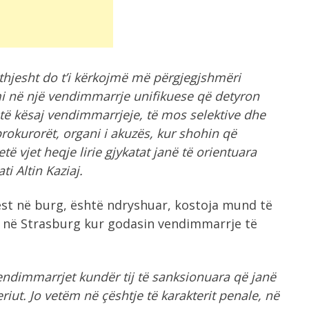
hjesht do t’i kërkojmë më përgjegjshmëri
mi në një vendimmarrje unifikuese që detyron
 të kësaj vendimmarrjeje, të mos selektive dhe
rokurorët, organi i akuzës, kur shohin që
ë vjet heqje lirie gjykatat janë të orientuara
i Altin Kaziaj.
est në burg, është ndryshuar, kostoja mund të
ë në Strasburg kur godasin vendimmarrje të
 vendimmarrjet kundër tij të sanksionuara që janë
riut. Jo vetëm në çështje të karakterit penale, në