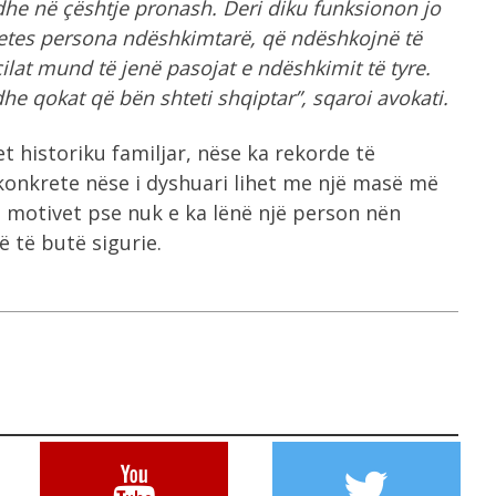
dhe në çështje pronash. Deri diku funksionon jo
eth vetes persona ndëshkimtarë, që ndëshkojnë të
 cilat mund të jenë pasojat e ndëshkimit të tyre.
he qokat që bën shteti shqiptar”, sqaroi avokati.
t historiku familjar, nëse ka rekorde të
onkrete nëse i dyshuari lihet me një masë më
j motivet pse nuk e ka lënë një person nën
 të butë sigurie.