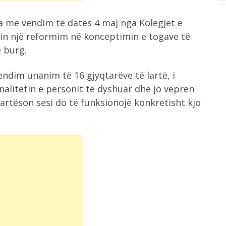
ra me vendim të datës 4 maj nga Kolegjet e
llin një reformim në konceptimin e togave të
ë burg.
endim unanim të 16 gjyqtarëve të lartë, i
alitetin e personit të dyshuar dhe jo veprën
 qartëson sesi do të funksionojë konkretisht kjo