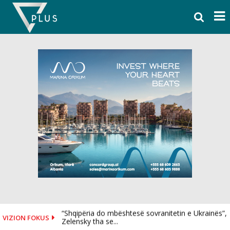
Skip
to
content
“Shqipëria do mbështesë sovranitetin e Ukrainës”,
VIZION FOKUS
Zelensky tha se...