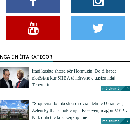
NGA E NJËJTA KATEGORI
Irani kushte shtesë për Hormuzin: Do të hapet
plotësisht kur SHBA të ndryshojë qasjen ndaj
Teheranit
më shumë...
“Shqipëria do mbështesë sovranitetin e Ukrainës”,
Zelensky tha se nuk e njeh Kosovën, reagon MEPJ:
Nuk duhet të ketë keqkuptime
më shumë...