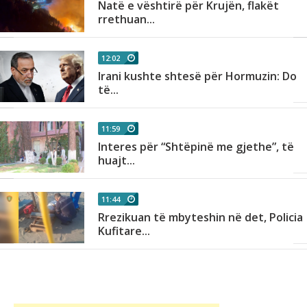
Natë e vështirë për Krujën, flakët
rrethuan...
12:02
Irani kushte shtesë për Hormuzin: Do
të...
11:59
Interes për “Shtëpinë me gjethe”, të
huajt...
11:44
Rrezikuan të mbyteshin në det, Policia
çë
Kufitare...