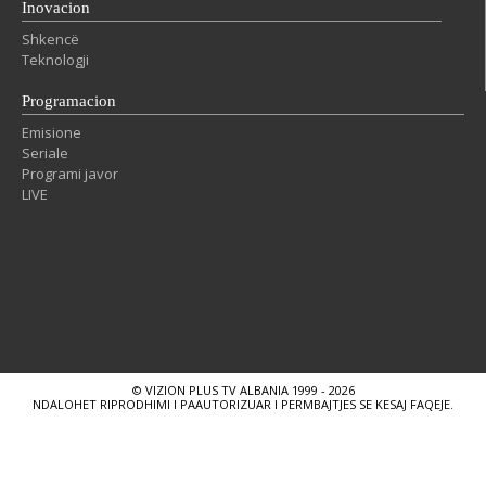
Inovacion
Shkencë
Teknologji
Programacion
Emisione
Seriale
Programi javor
LIVE
© VIZION PLUS TV ALBANIA 1999 - 2026
NDALOHET RIPRODHIMI I PAAUTORIZUAR I PERMBAJTJES SE KESAJ FAQEJE.