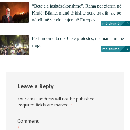
“Betejë e jashtëzakonshme”, Rama për zjarrin në
Krujë: Bilanci mund të kishte qenë tragjik, siç po
ndodh në vende të tjera të Europës
më shumë...
Përfundon dita e 70-të e protestës, nis marshimi në
rrugë
më shumë...
Leave a Reply
Your email address will not be published.
Required fields are marked
*
Comment
*