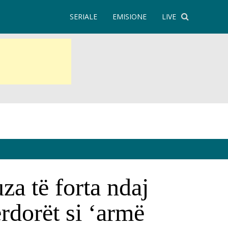
SERIALE
EMISIONE
LIVE
za të forta ndaj
ërdorët si ‘armë