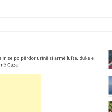
12:34
in se po përdor urinë si armë lufte, duke e
Këshilli Bashkiak Maliq nis konsultimet
...
publike për...
 në Gaza.
12:15
Trajtimi i problemeve të shëndetit
mendor në...
12:05
Ngërçi për presidentin në Kosovë,