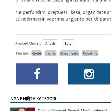
Në përfundim, drejtuesi i kësaj organizate s
të ndërmarrin veprime urgjente për të para
Posted Under:
Anash
Bota
Tagged:
Civile
hamas
Organizate
Palestinë
NGA E NJËJTA KATEGORI
Daku, milioner tek Spartak Moskë, sulmuesi