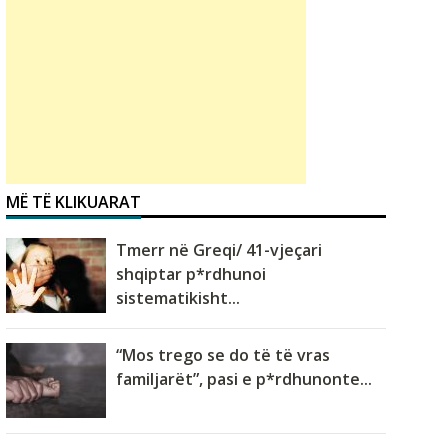
MË TË KLIKUARAT
Tmerr në Greqi/ 41-vjeçari
shqiptar p*rdhunoi
sistematikisht...
“Mos trego se do të të vras
familjarët”, pasi e p*rdhunonte...