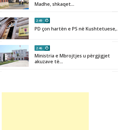
Madhe, shkaqet...
2:49
PD çon hartën e PS në Kushtetuese,...
2:46
Ministria e Mbrojtjes u përgjigjet
akuzave të...