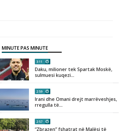
MINUTE PAS MINUTE
3:11
Daku, milioner tek Spartak Moskë,
sulmuesi kuqezi...
2:59
Irani dhe Omani drejt marrëveshjes,
rregulla të...
2:57
“Zbrazen” fshatrat në Malësi të