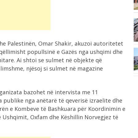
Kurti kërkon...
12:02
.
Miliona karkaleca “pushtojnë” jugun e
Rusisë, tufat...
he Palestinën, Omar Shakir, akuzoi autoritetet
 qëllimisht popullsinë e Gazës nga ushqimi dhe
11:22
are. Ai shtoi se sulmet në objekte që
Dy të rinj rrezikojnë mbytjen pranë
ishujve...
ëllimshme, njësoj si sulmet në magazine
rganizata bazohet në intervista me 11
 publike nga anëtarë të qeverisë izraelite dhe
Zyrën e Kombeve të Bashkuara për Koordinimin e
 Ushqimit, Oxfam dhe Këshillin Norvegjez të