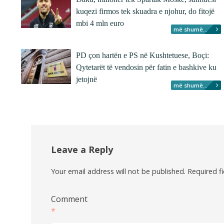
kuqezi firmos tek skuadra e njohur, do fitojë
mbi 4 mln euro
më shumë...
PD çon hartën e PS në Kushtetuese, Boçi:
Qytetarët të vendosin për fatin e bashkive ku
jetojnë
më shumë...
Leave a Reply
Your email address will not be published.
Required f
Comment
*