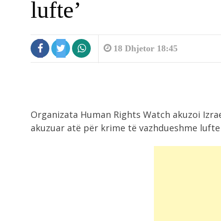
lufte’
18 Dhjetor 18:45
2:11
Organizata Human Rights Watch akuzoi Izrael
Çfarë duhet të bëni nëse ju kafshon
akuzuar atë për krime të vazhdueshme lufte
1:25
PS e PD bëhen bashkë, refuzohet
propozimi...
1:19
Shkuan të vidhnin telat elektrikë,