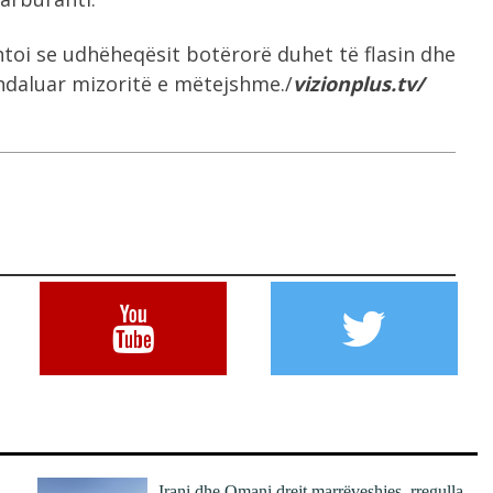
htoi se udhëheqësit botërorë duhet të flasin dhe
ndaluar mizoritë e mëtejshme./
vizionplus.tv/
Irani dhe Omani drejt marrëveshjes, rregulla