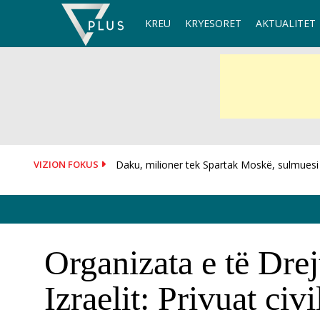
Skip
KREU
KRYESORET
AKTUALITET
to
content
VIZION FOKUS
Irani dhe Omani drejt marrëveshjes, rregulla t
Organizata e të Drej
Izraelit: Privuat civ