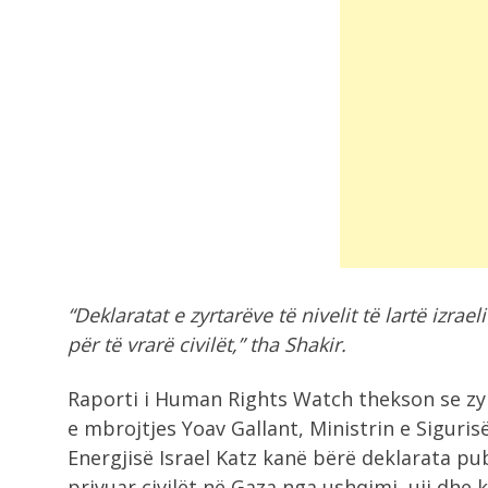
“Deklaratat e zyrtarëve të nivelit të lartë izra
për të vrarë civilët,” tha Shakir.
Raporti i Human Rights Watch thekson se zyrt
e mbrojtjes Yoav Gallant, Ministrin e Siguri
Energjisë Israel Katz kanë bërë deklarata pu
privuar civilët në Gaza nga ushqimi, uji dhe 