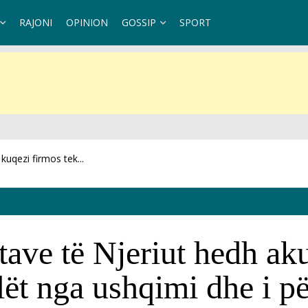
RAJONI
OPINION
GOSSIP
SPORT
ë reja për...
tave të Njeriut hedh aku
ilët nga ushqimi dhe i p