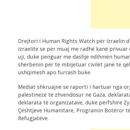
hajdutin e...
1:11
Hëna do mbulojë Diellin, kur do të..
Drejtori i Human Rights Watch për Izraelin d
12:57
izraelite se për muaj me radhë kanë privuar
Rivlerësimi i pronës me taksë 5%,
uji, duke penguar me dashje ndihmën humanit
Tatimet:...
shërbenin për të mbijetuar civilët janë të q
ushqimesh apo furrash buke.
Mediat shkruajnë se raporti i hartuar nga o
palestinezë të zhvendosur në Gaza, deklarata
deklarata të organizatave, duke përfshirë 
Çështjeve Humanitare, Programin Botëror të
Refugjatëve.