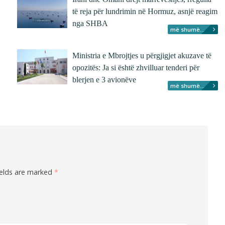
të reja për lundrimin në Hormuz, asnjë reagim
nga SHBA
më shumë...
Ministria e Mbrojtjes u përgjigjet akuzave të
opozitës: Ja si është zhvilluar tenderi për
blerjen e 3 avionëve
më shumë...
ields are marked
*