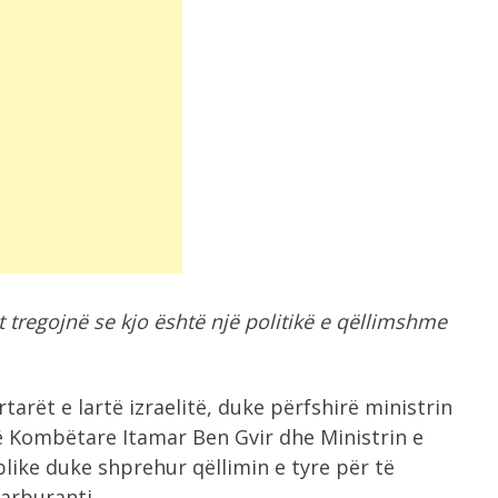
elit tregojnë se kjo është një politikë e qëllimshme
arët e lartë izraelitë, duke përfshirë ministrin
së Kombëtare Itamar Ben Gvir dhe Ministrin e
blike duke shprehur qëllimin e tyre për të
karburanti.