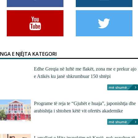
NGA E NJËJTA KATEGORI
Edhe Greqia në luftë me flakët, zona me e prekur ajo
e Atikës ku janë shkrumbuar 150 shtëpi
më shumë...
Programe të reja te “Gjuhët e huaja”, japonishtja dhe
arabishtja i shtohen këtë vit ofertës akademike
më shumë...
Lamallari e Hita inspektim në Krujë, nuk rezulton të