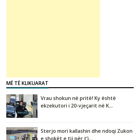
MË TË KLIKUARAT
Vrau shokun në pritë! Ky është
ekzekutori i 20-vjeçarit në K...
Sterjo mori kallashin dhe ndoqi Zukon
e shokët e tij për t’i...