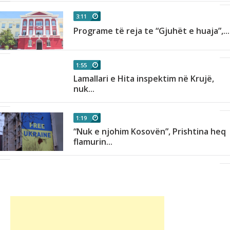
3:11
Programe të reja te “Gjuhët e huaja”,...
1:55
Lamallari e Hita inspektim në Krujë,
nuk...
1:19
“Nuk e njohim Kosovën”, Prishtina heq
flamurin...