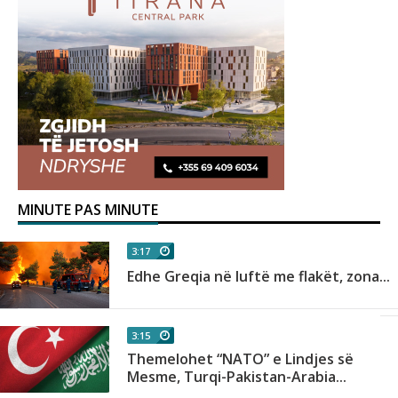
MINUTE PAS MINUTE
3:17
Edhe Greqia në luftë me flakët, zona...
3:15
e
Themelohet “NATO” e Lindjes së
Mesme, Turqi-Pakistan-Arabia...