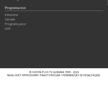
Programacion
Emisione
Seriale
Programi javor
LIVE
© VIZION PLUS TV ALBANIA 1999 - 2026
NDALOHET RIPRODHIMI I PAAUTORIZUAR I PERMBAJTJES SE KESAJ FAQEJE.