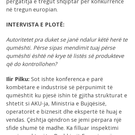
përgatitja e tregut shqiptar për konkurrencë
në tregun europian.
INTERVISTA E PLOTË:
Autoritetet pra duket se janë ndalur këtë herë te
qumështi. Përse sipas mendimit tuaj përse
qumështi është në krye të listës së produkteve
që do kontrollohen?
Ilir Pilku:
Sot ishte konferenca e parë
kombëtare e industrisë së përpunimit të
qumështit ku pjesë ishin të gjitha strukturat e
shtetit si AKU-ja, Ministria e Bujqësisë,
operatorët e biznesit dhe ekspertë të huaj e
vendas. Çështja qëndron se jemi përpara një
sfide shumë të madhe. Ka filluar inspektimi