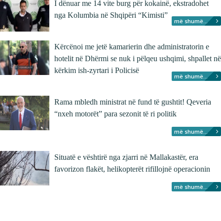
I dënuar me 14 vite burg për kokainë, ekstradohet
nga Kolumbia në Shqipëri “Kimisti”
më shumë...
Kërcënoi me jetë kamarierin dhe administratorin e
hotelit në Dhërmi se nuk i pëlqeu ushqimi, shpallet në
kërkim ish-zyrtari i Policisë
më shumë...
Rama mbledh ministrat në fund të gushtit! Qeveria
“nxeh motorët” para sezonit të ri politik
më shumë...
Situatë e vështirë nga zjarri në Mallakastër, era
favorizon flakët, helikopterët rifillojnë operacionin
më shumë...