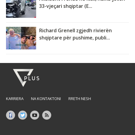
33-vjeçari shqiptar (E...
Richard Grenell zgjedh rivierën
shqiptare për pushime, publi...
KARRIERA
NA KONTAKTONI
RRETH NESH