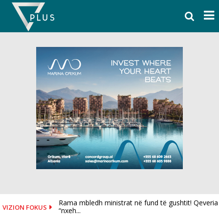
Skip
to
content
Rama mbledh ministrat në fund të gushtit! Qeveria
VIZION FOKUS
“nxeh...