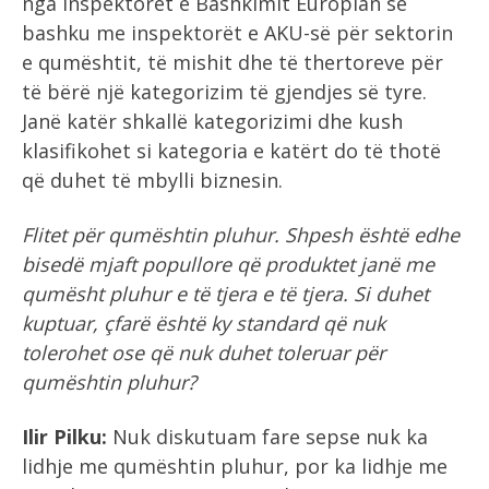
nga inspektorët e Bashkimit Europian së
bashku me inspektorët e AKU-së për sektorin
e qumështit, të mishit dhe të thertoreve për
të bërë një kategorizim të gjendjes së tyre.
Janë katër shkallë kategorizimi dhe kush
klasifikohet si kategoria e katërt do të thotë
që duhet të mbylli biznesin.
Flitet për qumështin pluhur. Shpesh është edhe
bisedë mjaft popullore që produktet janë me
qumësht pluhur e të tjera e të tjera. Si duhet
kuptuar, çfarë është ky standard që nuk
tolerohet ose që nuk duhet toleruar për
qumështin pluhur?
Ilir Pilku:
Nuk diskutuam fare sepse nuk ka
lidhje me qumështin pluhur, por ka lidhje me