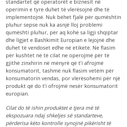
standartet që operatorët e biznesit në
operimin e tyre duhet të vlerësojnë dhe të
implementojnë. Nuk bëhet fjalë për qumështin
pluhur sepse nuk ka asnjë lloj problemi
qumështi pluhur, për aq kohë sa ligji shqiptar
dhe ligjet e Bashkimit Europian e lejojnë dhe
duhet të vendoset edhe në etiketë. Ne flasim
për kushtet në të cilat ne operojmë për të
gjithë zinxhirin në mënyrë që t’i afrojmë
konsumatorit, tashmë nuk flasim vetëm për
konsumatorin vendas, por vlerësohemi për një
produkt që do t’i ofrojmë nesër konsumatorit
europian.
Cilat do të ishin produktet e tjera më të
ekspozuara ndaj shkeljes së standarteve,
përderisa këto kontrolle synojnë pikërisht të