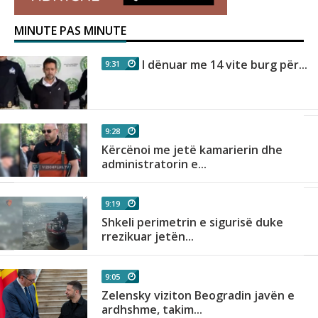
MINUTE PAS MINUTE
I dënuar me 14 vite burg për...
9:31
9:28
Kërcënoi me jetë kamarierin dhe
administratorin e...
9:19
Shkeli perimetrin e sigurisë duke
rrezikuar jetën...
9:05
Zelensky viziton Beogradin javën e
ardhshme, takim...