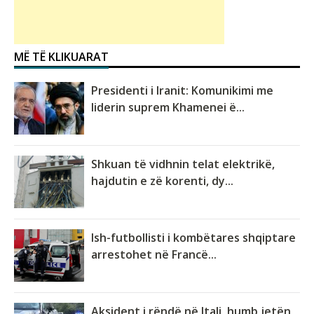
MË TË KLIKUARAT
Presidenti i Iranit: Komunikimi me
liderin suprem Khamenei ë...
Shkuan të vidhnin telat elektrikë,
hajdutin e zë korenti, dy...
Ish-futbollisti i kombëtares shqiptare
arrestohet në Francë...
Aksident i rëndë në Itali, humb jetën