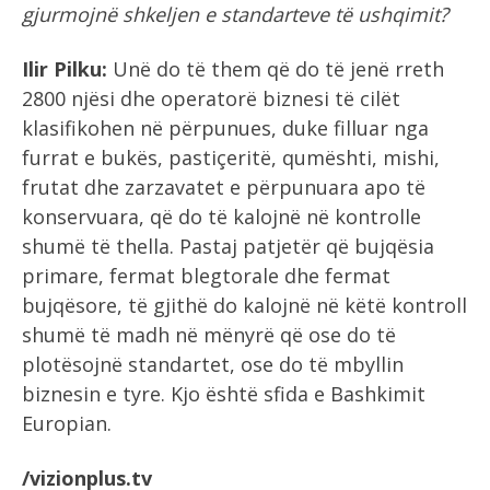
gjurmojnë shkeljen e standarteve të ushqimit?
Ilir Pilku:
Unë do të them që do të jenë rreth
2800 njësi dhe operatorë biznesi të cilët
klasifikohen në përpunues, duke filluar nga
furrat e bukës, pastiçeritë, qumështi, mishi,
frutat dhe zarzavatet e përpunuara apo të
konservuara, që do të kalojnë në kontrolle
shumë të thella. Pastaj patjetër që bujqësia
primare, fermat blegtorale dhe fermat
bujqësore, të gjithë do kalojnë në këtë kontroll
shumë të madh në mënyrë që ose do të
plotësojnë standartet, ose do të mbyllin
biznesin e tyre. Kjo është sfida e Bashkimit
Europian.
/vizionplus.tv