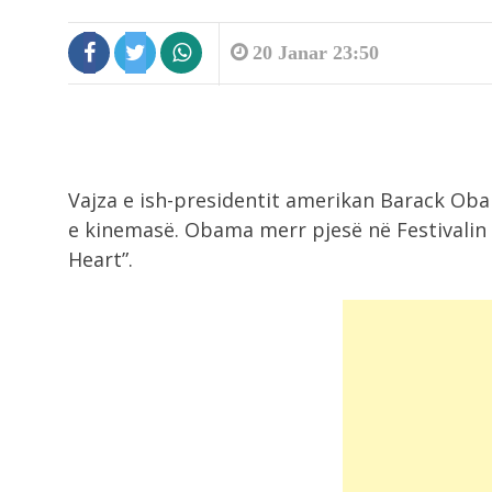
20 Janar 23:50
10:41
Vajza e ish-presidentit amerikan Barack Obam
Shpërthen makina në Tiranë, shka
një defekt...
e kinemasë. Obama merr pjesë në Festivalin 
Heart”.
10:36
Aksident me vdekje në Durrës
10:20
Presidenti i Iranit: Komunikimi me
liderin suprem...