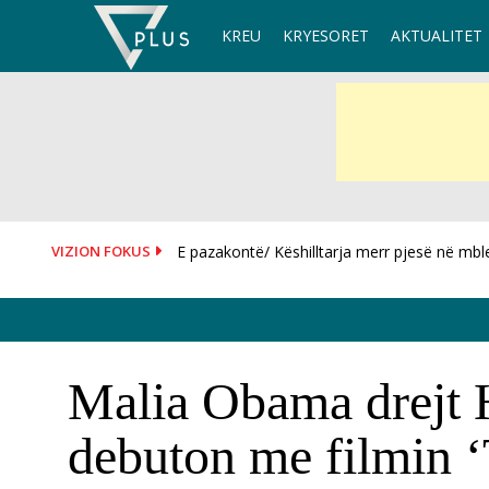
Skip
KREU
KRYESORET
AKTUALITET
to
content
VIZION FOKUS
Tragjedi në Kretë, 40 vjeçarja bie nga varka g
Malia Obama drejt H
debuton me filmin ‘