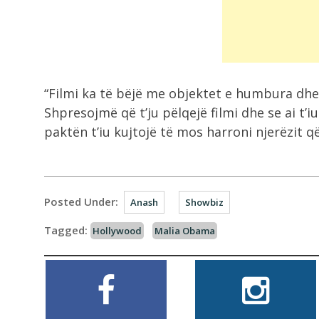
“Filmi ka të bëjë me objektet e humbura dhe 
Shpresojmë që t’ju pëlqejë filmi dhe se ai t’
paktën t’iu kujtojë të mos harroni njerëzit që 
Posted Under:
Anash
Showbiz
Tagged:
Hollywood
Malia Obama