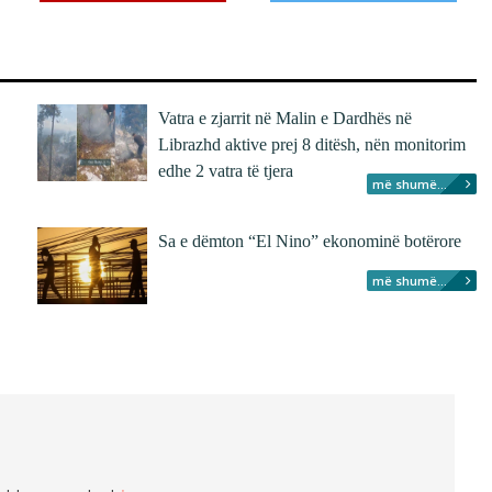
Vatra e zjarrit në Malin e Dardhës në
Librazhd aktive prej 8 ditësh, nën monitorim
edhe 2 vatra të tjera
më shumë...
Sa e dëmton “El Nino” ekonominë botërore
më shumë...