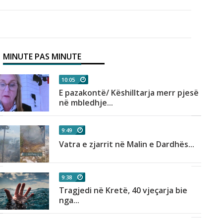
MINUTE PAS MINUTE
10:05
E pazakontë/ Këshilltarja merr pjesë
në mbledhje...
9:49
Vatra e zjarrit në Malin e Dardhës...
9:38
Tragjedi në Kretë, 40 vjeçarja bie
nga...