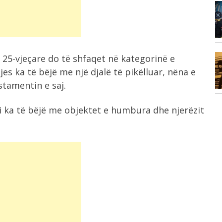
9:20
are
Ushqimet që ndihmojnë në forcimin e
kockave...
 25-vjeçare do të shfaqet në kategorinë e
8:56
Zjarri në Rriban, deputeti Jahaj dhe
es ka të bëjë me një djalë të pikëlluar, nëna e
kryebashkiaku...
stamentin e saj.
lmi ka të bëjë me objektet e humbura dhe njerëzit