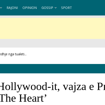
RAJONI
OPINION
GOSSIP
SPORT
jatë...
ollywood-it, vajza e P
The Heart’