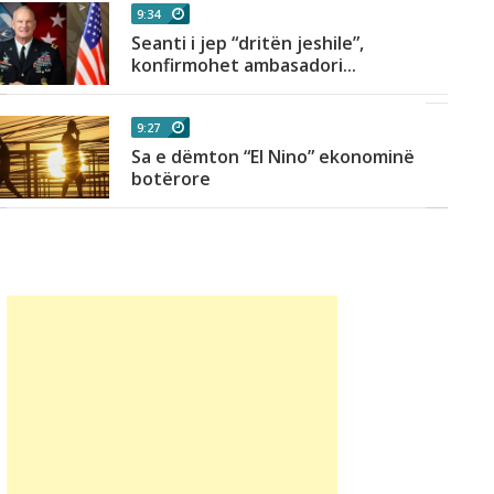
9:34
Seanti i jep “dritën jeshile”,
konfirmohet ambasadori...
9:27
Sa e dëmton “El Nino” ekonominë
botërore