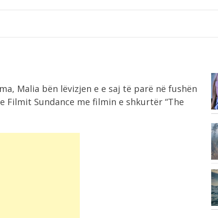
9:43
a, Malia bën lëvizjen e e saj të parë në fushën
k
Kreu i ushtrisë izraelite: Do të
vijojmë...
e Filmit Sundance me filmin e shkurtër “The
9:37
Aksident i rëndë në Itali, humb
jetën...
9:31
Dita e 67 e protestës, pas fjalimeve...