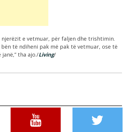
njerëzit e vetmuar, për faljen dhe trishtimin.
iu bën të ndiheni pak më pak të vetmuar, ose të
janë,” tha ajo./
Living
/