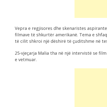
10:06
Ish-futbollisti i kombëtares shqipt
arrestohet në Francë,...
Vepra e regjisores dhe skenaristes aspirante
9:50
Udhëtimi me varkë kthehet në
filmave të shkurtër amerikanë. Tema e shfaqj
tragjedi, 40-vjeçarja...
të cilit shkroi një dëshirë të çuditshme në te
25-vjeçarja Malia tha në një intervistë se fi
e vetmuar.