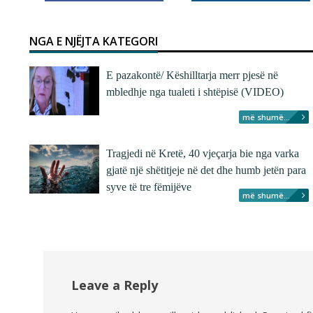
NGA E NJËJTA KATEGORI
E pazakontë/ Këshilltarja merr pjesë në
mbledhje nga tualeti i shtëpisë (VIDEO)
më shumë...
Tragjedi në Kretë, 40 vjeçarja bie nga varka
gjatë një shëtitjeje në det dhe humb jetën para
syve të tre fëmijëve
më shumë...
Leave a Reply