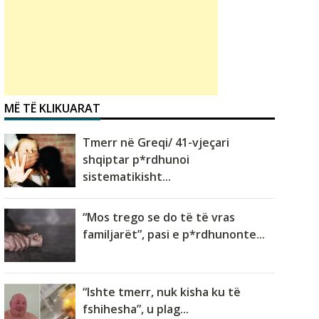
MË TË KLIKUARAT
Tmerr në Greqi/ 41-vjeçari
shqiptar p*rdhunoi
sistematikisht...
“Mos trego se do të të vras
familjarët”, pasi e p*rdhunonte...
“Ishte tmerr, nuk kisha ku të
fshihesha”, u plag...