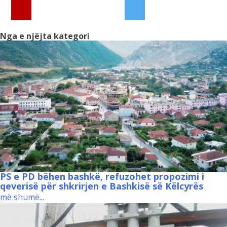
Nga e njëjta kategori
PS e PD bëhen bashkë, refuzohet propozimi i
qeverisë për shkrirjen e Bashkisë së Këlcyrës
më shumë...