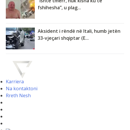
“Ishte tmerr, nuk kisha ku të
fshihesha”, u plag...
Aksident i rëndë në Itali, humb jetën
33-vjeçari shqiptar (E...
Karriera
Na kontaktoni
Rreth Nesh