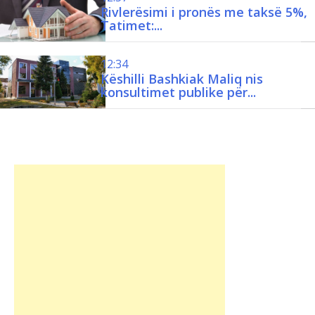
.
Rivlerësimi i pronës me taksë 5%,
Tatimet:...
12:34
Këshilli Bashkiak Maliq nis
konsultimet publike për...