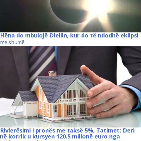
Hëna do mbulojë Diellin, kur do të ndodhë eklipsi
më shumë...
Rivlerësimi i pronës me taksë 5%, Tatimet: Deri
në korrik u kursyen 120.5 milionë euro nga