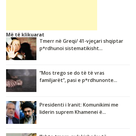
Më të klikuarat
Tmerr në Greqi/ 41-vjeçari shqiptar
p*rdhunoi sistematikisht...
“Mos trego se do të të vras
familjarët”, pasi e p*rdhunonte...
Presidenti i Iranit: Komunikimi me
liderin suprem Khamenei ë...