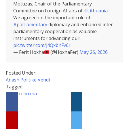
Motuzas, Chair of the Parliamentary
Committee on Foreign Affairs of
#Lithuania
.
We agreed on the important role of
#parliamentary
diplomacy and enhanced inter-
parliamentary cooperation as valuable
instruments for advancing our…
pic.twitter.com/j4QxbnFv6i
— Ferit Hoxha
(@HoxhaFer)
May 26, 2026
Posted Under:
Anash
Politike
Vendi
Tagged:
ministri hoxha