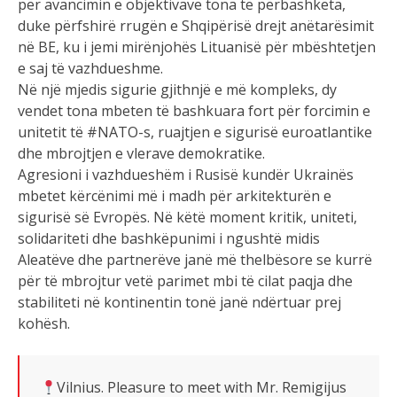
për avancimin e objektivave tona të përbashkëta,
duke përfshirë rrugën e Shqipërisë drejt anëtarësimit
në BE, ku i jemi mirënjohës Lituanisë për mbështetjen
e saj të vazhdueshme.
Në një mjedis sigurie gjithnjë e më kompleks, dy
vendet tona mbeten të bashkuara fort për forcimin e
unitetit të #NATO-s, ruajtjen e sigurisë euroatlantike
dhe mbrojtjen e vlerave demokratike.
Agresioni i vazhdueshëm i Rusisë kundër Ukrainës
mbetet kërcënimi më i madh për arkitekturën e
sigurisë së Evropës. Në këtë moment kritik, uniteti,
solidariteti dhe bashkëpunimi i ngushtë midis
Aleatëve dhe partnerëve janë më thelbësore se kurrë
për të mbrojtur vetë parimet mbi të cilat paqja dhe
stabiliteti në kontinentin tonë janë ndërtuar prej
kohësh.
Vilnius. Pleasure to meet with Mr. Remigijus