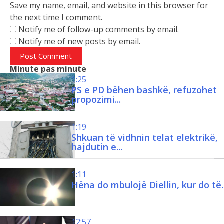
Save my name, email, and website in this browser for
the next time I comment.
Notify me of follow-up comments by email.
Notify me of new posts by email.
Minute pas minute
1:25
PS e PD bëhen bashkë, refuzohet
propozimi...
1:19
.
Shkuan të vidhnin telat elektrikë,
hajdutin e...
1:11
Hëna do mbulojë Diellin, kur do të..
12:57