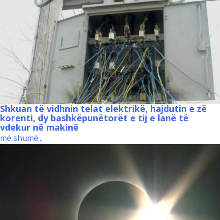
Shkuan të vidhnin telat elektrikë, hajdutin e zë
korenti, dy bashkëpunëtorët e tij e lanë të
vdekur në makinë
më shumë...