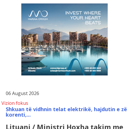
06 August 2026
Vizion fokus
Shkuan të vidhnin telat elektrikë, hajdutin e zë
korenti,...
Lituani / Ministri Hoxha takim me