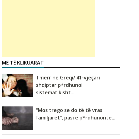
MË TË KLIKUARAT
Tmerr në Greqi/ 41-vjeçari
shqiptar p*rdhunoi
sistematikisht...
“Mos trego se do të të vras
familjarët”, pasi e p*rdhunonte...