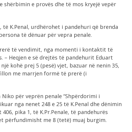
e shërbimin e provës dhe të mos kryejë vepër
9, të K.Penal, urdhërohet i pandehuri që brenda
ersona të dënuar për vepra penale.
prerë të vendimit, nga momenti i kontaktit të
. – Heqjen e së drejtës të pandehurit Eduart
një kohë prej 5 (pesë) vjet, bazuar në nenin 35,
t fillon me marrjen formë të prerë (i
 Niko për veprën penale “Shpërdorimi i
ikuar nga nenet 248 e 25 të K.Penal dhe dënimin
t 406, pika 1, të K.Pr.Penale, të pandehurës
et përfundimisht me 8 (tetë) muaj burgim.