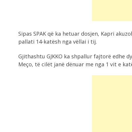
publike për...
12:15
Trajtimi i problemeve të shëndetit
mendor në...
Sipas SPAK që ka hetuar dosjen, Kapri akuzo
pallati 14-katësh nga vëllai i tij.
12:05
Gjithashtu GJKKO ka shpallur fajtorë edhe dy
Ngërçi për presidentin në Kosovë,
Kurti kërkon...
Meço, të cilët janë dënuar me nga 1 vit e ka