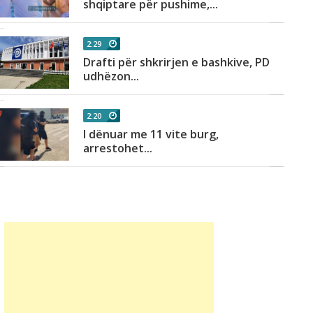
shqiptare për pushime,...
2:29
Drafti për shkrirjen e bashkive, PD
udhëzon...
2:20
I dënuar me 11 vite burg,
arrestohet...