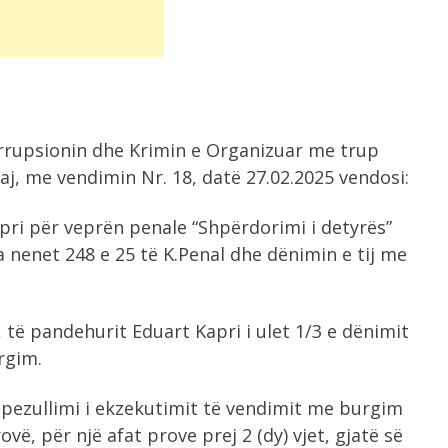
orrupsionin dhe Krimin e Organizuar me trup
aj, me vendimin Nr. 18, datë 27.02.2025 vendosi:
pri për veprën penale “Shpërdorimi i detyrës”
 nenet 248 e 25 të K.Penal dhe dënimin e tij me
, të pandehurit Eduart Kapri i ulet 1/3 e dënimit
rgim.
 pezullimi i ekzekutimit të vendimit me burgim
vë, për një afat prove prej 2 (dy) vjet, gjatë së