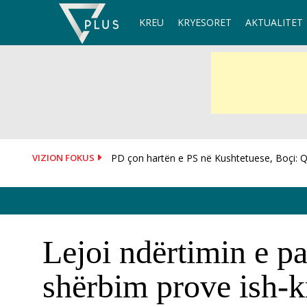
Skip
KREU
KRYESORET
AKTUALITET
to
content
VIZION FOKUS
Ministria e Mbrojtjes u përgjigjet akuzave të 
Lejoi ndërtimin e pa
shërbim prove ish-k