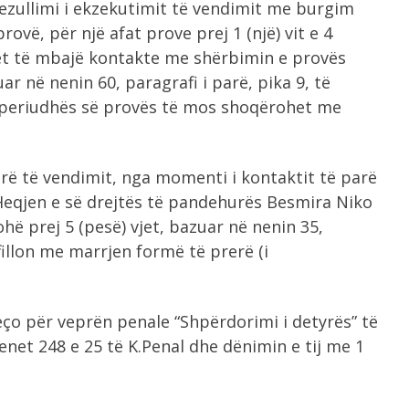
pezullimi i ekzekutimit të vendimit me burgim
vë, për një afat prove prej 1 (një) vit e 4
het të mbajë kontakte me shërbimin e provës
ar në nenin 60, paragrafi i parë, pika 9, të
 periudhës së provës të mos shoqërohet me
rerë të vendimit, nga momenti i kontaktit të parë
Heqjen e së drejtës të pandehurës Besmira Niko
hë prej 5 (pesë) vjet, bazuar në nenin 35,
t fillon me marrjen formë të prerë (i
eço për veprën penale “Shpërdorimi i detyrës” të
net 248 e 25 të K.Penal dhe dënimin e tij me 1