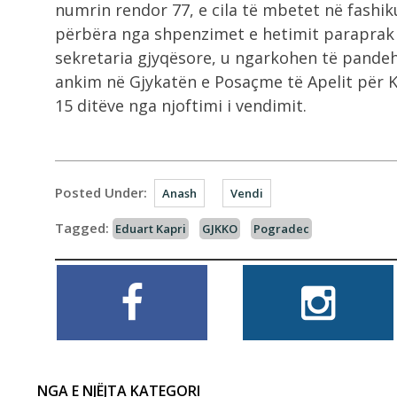
numrin rendor 77, e cila të mbetet në fashiku
përbëra nga shpenzimet e hetimit paraprak d
sekretaria gjyqësore, u ngarkohen të pandehu
ankim në Gjykatën e Posaçme të Apelit për 
15 ditëve nga njoftimi i vendimit.
Posted Under:
Anash
Vendi
Tagged:
Eduart Kapri
GJKKO
Pogradec
NGA E NJËJTA KATEGORI