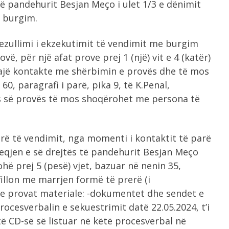
 të pandehurit Besjan Meço i ulet 1/3 e dënimit
 burgim.
pezullimi i ekzekutimit të vendimit me burgim
ë, për një afat prove prej 1 (një) vit e 4 (katër)
bajë kontakte me shërbimin e provës dhe të mos
60, paragrafi i parë, pika 9, të K.Penal,
s së provës të mos shoqërohet me persona të
rerë të vendimit, nga momenti i kontaktit të parë
eqjen e së drejtës të pandehurit Besjan Meço
hë prej 5 (pesë) vjet, bazuar në nenin 35,
t fillon me marrjen formë të prerë (i
me provat materiale: -dokumentet dhe sendet e
cesverbalin e sekuestrimit datë 22.05.2024, t’i
 CD-së së listuar në këtë procesverbal në