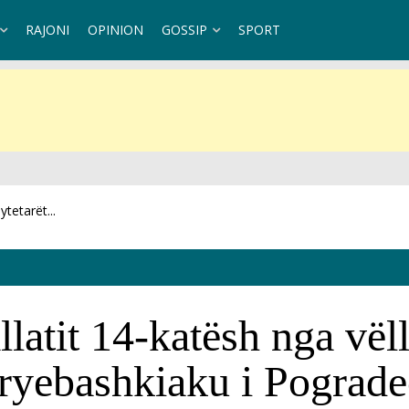
RAJONI
OPINION
GOSSIP
SPORT
opozitës: Ja...
llatit 14-katësh nga vël
ryebashkiaku i Pogradec