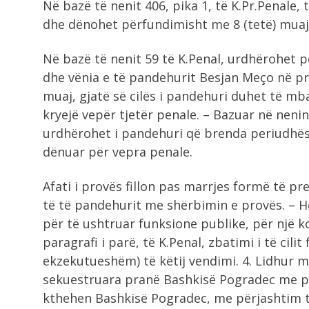
Në bazë të nenit 406, pika 1, të K.Pr.Penale,
dhe dënohet përfundimisht me 8 (tetë) muaj
Në bazë të nenit 59 të K.Penal, urdhërohet 
dhe vënia e të pandehurit Besjan Meço në prov
muaj, gjatë së cilës i pandehuri duhet të m
kryejë vepër tjetër penale. – Bazuar në nenin 
urdhërohet i pandehuri që brenda periudhë
dënuar për vepra penale.
Afati i provës fillon pas marrjes formë të p
të të pandehurit me shërbimin e provës. – H
për të ushtruar funksione publike, për një ko
paragrafi i parë, të K.Penal, zbatimi i të cili
ekzekutueshëm) të këtij vendimi. 4. Lidhur 
sekuestruara pranë Bashkisë Pogradec me pro
kthehen Bashkisë Pogradec, me përjashtim të