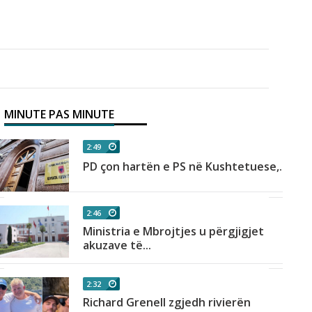
MINUTE PAS MINUTE
2:49
PD çon hartën e PS në Kushtetuese,...
2:46
Ministria e Mbrojtjes u përgjigjet
akuzave të...
2:32
Richard Grenell zgjedh rivierën