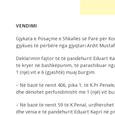
VENDIMI
Gjykata e Posaçme e Shkallës së Parë për K
gjykues të përbërë nga gjyqtari Ardit Mustaf
Deklarimin fajtor të të pandehurit Eduart Ka
të kryer në bashkëpunim, të parashikuar nga
1 (një) vit e 6 (gjashtë) muaj burgim.
– Në bazë të nenit 406, pika 1, të K.Pr.Penale
dhe dënohet përfundimisht me 1 (një) vit bu
– Në bazë të nenit 59 të K.Penal, urdhërohet
dhe vënia e të pandehurit Eduart Kapri në pro