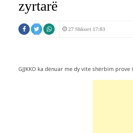
zyrtarë
27 Shkurt 17:03
1:11
GJJKKO ka dënuar me dy vite shërbim prove i
Hëna do mbulojë Diellin, kur do të..
12:57
Rivlerësimi i pronës me taksë 5%,
Tatimet:...
12:34
Këshilli Bashkiak Maliq nis konsult