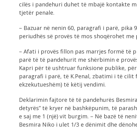
cilës i pandehuri duhet të mbajë kontakte m
tjetër penale.
– Bazuar në nenin 60, paragrafi i parë, pika 
periudhës së provës të mos shoqërohet me p
– Afati i provës fillon pas marrjes formë të 
parë të të pandehurit me shërbimin e provës
Kapri për të ushtruar funksione publike, për 
paragrafi i parë, të K.Penal, zbatimi i të cili
ekzekutueshëm) të këtij vendimi.
Deklarimin fajtore të të pandehurës Besmira
detyrës” të kryer në bashkëpunim, të parash
e saj me 1 (një) vit burgim. – Në bazë të neni
Besmira Niko i ulet 1/3 e dënimit dhe dënoh