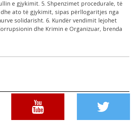
llin e gjykimit. 5. Shpenzimet procedurale, të
he ato të gjykimit, sipas përllogaritjes nga
rve solidarisht. 6. Kundër vendimit lejohet
Korrupsionin dhe Krimin e Organizuar, brenda