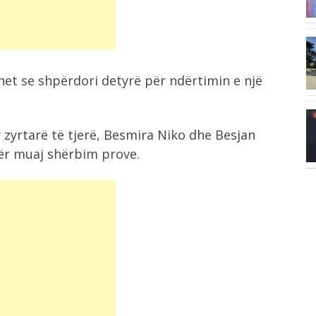
arrestohen tre persona...
11:16
Grabitja e argjendarisë në Paskuqan,
het se shpërdori detyrë për ndërtimin e një
autorët vodhën...
11:11
 zyrtarë të tjerë, Besmira Niko dhe Besjan
“Nuk dua të bëhet si Biden”, Trump...
tër muaj shërbim prove.