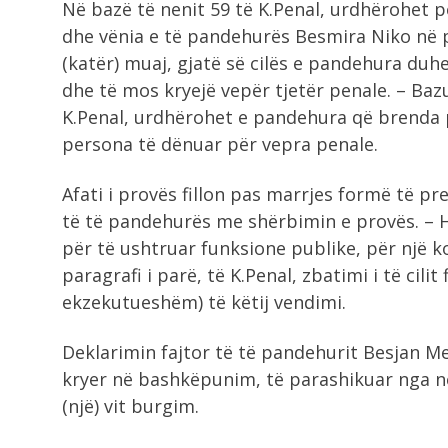
Në bazë të nenit 59 të K.Penal, urdhërohet 
dhe vënia e të pandehurës Besmira Niko në pro
(katër) muaj, gjatë së cilës e pandehura du
dhe të mos kryejë vepër tjetër penale. – Bazu
K.Penal, urdhërohet e pandehura që brenda
persona të dënuar për vepra penale.
Afati i provës fillon pas marrjes formë të p
të të pandehurës me shërbimin e provës. – 
për të ushtruar funksione publike, për një ko
paragrafi i parë, të K.Penal, zbatimi i të cili
ekzekutueshëm) të këtij vendimi.
Deklarimin fajtor të të pandehurit Besjan M
kryer në bashkëpunim, të parashikuar nga ne
(një) vit burgim.