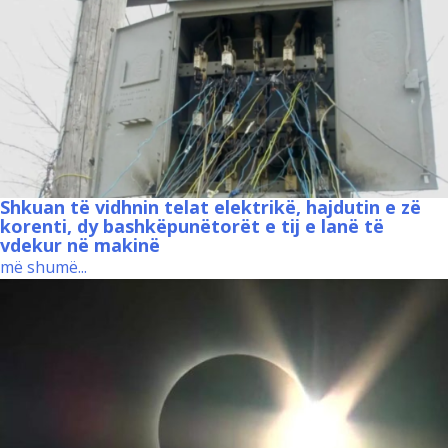
Shkuan të vidhnin telat elektrikë, hajdutin e zë
korenti, dy bashkëpunëtorët e tij e lanë të
vdekur në makinë
më shumë...