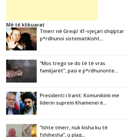
Më të klikuarat
Tmerr në Greqi/ 41-vjeçari shqiptar
p*rdhunoi sistematikisht...
“Mos trego se do të të vras
familjarët”, pasi e p*rdhunonte...
Presidenti i Iranit: Komunikimi me
liderin suprem Khamenei ë...
“Ishte tmerr, nuk kisha ku të
fshihesha”, u plag...