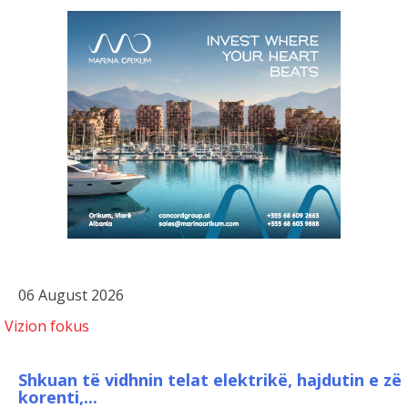
06 August 2026
Vizion fokus
Shkuan të vidhnin telat elektrikë, hajdutin e zë
korenti,...
Kosova sekuestron asete në vlerë