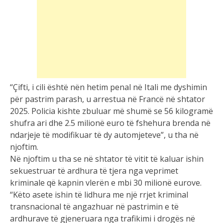
“Çifti, i cili është nën hetim penal në Itali me dyshimin
për pastrim parash, u arrestua në Francë në shtator
2025. Policia kishte zbuluar më shumë se 56 kilogramë
shufra ari dhe 2.5 milionë euro të fshehura brenda në
ndarjeje të modifikuar të dy automjeteve”, u tha në
njoftim.
Në njoftim u tha se në shtator të vitit të kaluar ishin
sekuestruar të ardhura të tjera nga veprimet
kriminale që kapnin vlerën e mbi 30 milionë eurove.
“Këto asete ishin të lidhura me një rrjet kriminal
transnacional të angazhuar në pastrimin e të
ardhurave të gjeneruara nga trafikimi i drogës në
Francë nga individë të lidhur me grupe kriminale në