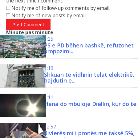
Notify me of new posts by email.
Minute pas minute
1:25
PS e PD bëhen bashkë, refuzohet
propozimi...
1:19
.
Shkuan të vidhnin telat elektrikë,
hajdutin e...
1:11
Hëna do mbulojë Diellin, kur do të..
12:57
.
Rivlerësimi i pronës me taksë 5%,
Tatimet:...