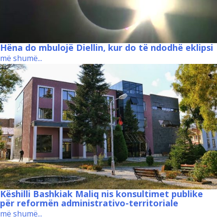
Hëna do mbulojë Diellin, kur do të ndodhë eklipsi
më shumë...
Këshilli Bashkiak Maliq nis konsultimet publike
për reformën administrativo-territoriale
më shumë...
Leave a Reply
Your email address will not be published.
Required