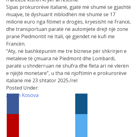
muajve, të dyshuarit mblodhën më shumë se 17
milionë euro nga fitimet e drogës, kryesisht në Francë,
dhe transportuan paratë në automjete drejt një zone
pranë Piedmontit në Itali, që gjendet në kufi me
Francën.
“Aty, në bashkëpunim me tre biznese për shkrirjen e
metaleve të çmuara në Piedmont dhe Lombardi,
paratë u shndërruan në shufra dhe fleta ari në vlerën
e njëjtë monetare”, u tha në njoftimin e prokurorëve
italianë më 23 shtator 2025./rel
Posted Under:
Anash
Kosova