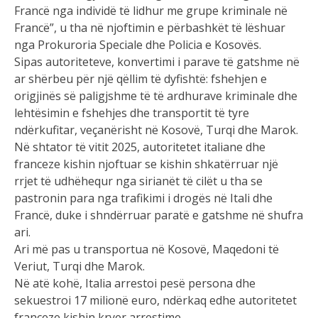
Francë”, u tha në njoftimin e përbashkët të lëshuar
nga Prokuroria Speciale dhe Policia e Kosovës.
Sipas autoriteteve, konvertimi i parave të gatshme në
ar shërbeu për një qëllim të dyfishtë: fshehjen e
origjinës së paligjshme të të ardhurave kriminale dhe
lehtësimin e fshehjes dhe transportit të tyre
ndërkufitar, veçanërisht në Kosovë, Turqi dhe Marok.
Në shtator të vitit 2025, autoritetet italiane dhe
franceze kishin njoftuar se kishin shkatërruar një
rrjet të udhëhequr nga sirianët të cilët u tha se
pastronin para nga trafikimi i drogës në Itali dhe
Francë, duke i shndërruar paratë e gatshme në shufra
ari.
Ari më pas u transportua në Kosovë, Maqedoni të
Veriut, Turqi dhe Marok.
Në atë kohë, Italia arrestoi pesë persona dhe
sekuestroi 17 milionë euro, ndërkaq edhe autoritetet
franceze kishin kryer arrestime.
Sipas prokurorëve italianë, gjatë më shumë se gjashtë