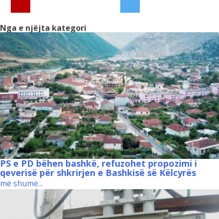
Nga e njëjta kategori
PS e PD bëhen bashkë, refuzohet propozimi i
qeverisë për shkrirjen e Bashkisë së Këlcyrës
më shumë...