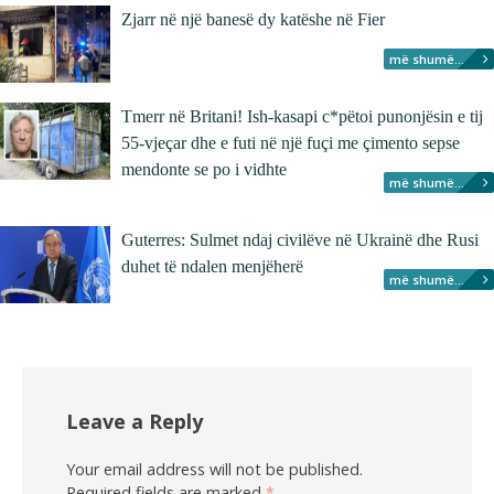
Zjarr në një banesë dy katëshe në Fier
më shumë...
Tmerr në Britani! Ish-kasapi c*pëtoi punonjësin e tij
55-vjeçar dhe e futi në një fuçi me çimento sepse
mendonte se po i vidhte
më shumë...
Guterres: Sulmet ndaj civilëve në Ukrainë dhe Rusi
duhet të ndalen menjëherë
më shumë...
Leave a Reply
Your email address will not be published.
Required fields are marked
*