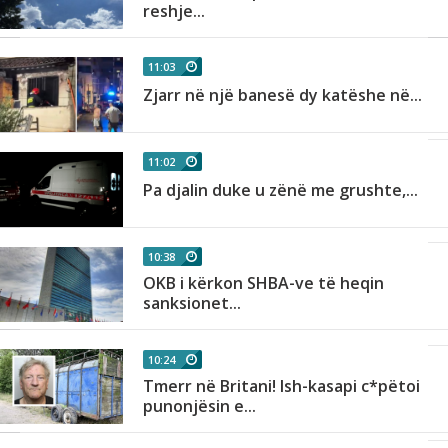
reshje...
11:03
Zjarr në një banesë dy katëshe në...
11:02
Pa djalin duke u zënë me grushte,...
10:38
OKB i kërkon SHBA-ve të heqin
sanksionet...
10:24
Tmerr në Britani! Ish-kasapi c*pëtoi
punonjësin e...