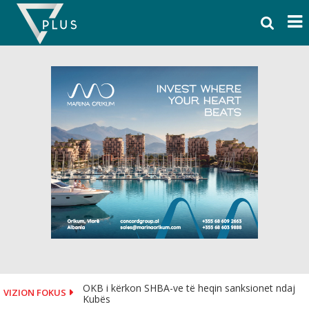
Skip
to
content
OKB i kërkon SHBA-ve të heqin sanksionet ndaj
VIZION FOKUS
Kubës