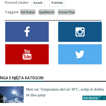
Posted Under:
Anash
Politike
Tagged:
Edi Rama
Gjelbërim
Vizion Plus
NGA E NJËJTA KATEGORI
Moti sot: Temperatura deri në 38°C, reshje të dobëta
në disa qarqe
më shumë...