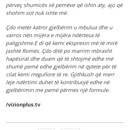
përveç shumicës së pemëve që ishin aty, ajo që
shohim sot nuk ishte më.
Çdo metër katror gjelbërim u mbulua dhe u
varros nën mijëra e mijëra ndërtesa të
paligjshme.E di që kemi ekspresin më të mirë
jashtë Romës. Çdo ditë po marrim mbrasht
hapësirat dhe duam që të shtojmë edhe më
shumë pemë edhe gjelbërim në qytete për të
cilat kemi rregullore të re. Gjithkush që merr
leje ndërtimi duhet të kontribuojë edhe në
gjelbërimin me pemë përmes një formule.
/vizionplus.tv