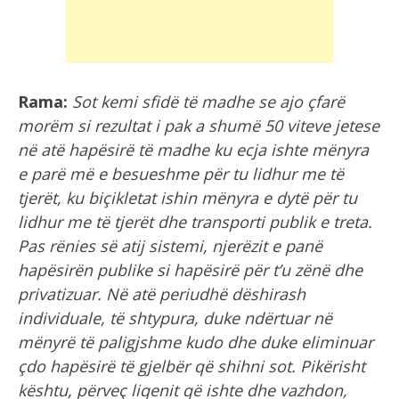
Rama:
Sot kemi sfidë të madhe se ajo çfarë
morëm si rezultat i pak a shumë 50 viteve jetese
në atë hapësirë të madhe ku ecja ishte mënyra
e parë më e besueshme për tu lidhur me të
tjerët, ku biçikletat ishin mënyra e dytë për tu
lidhur me të tjerët dhe transporti publik e treta.
Pas rënies së atij sistemi, njerëzit e panë
hapësirën publike si hapësirë për t’u zënë dhe
privatizuar. Në atë periudhë dëshirash
individuale, të shtypura, duke ndërtuar në
mënyrë të paligjshme kudo dhe duke eliminuar
çdo hapësirë të gjelbër që shihni sot. Pikërisht
kështu, përveç liqenit që ishte dhe vazhdon,