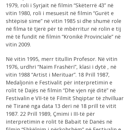
1979, roli i Syrjait në filmin “Skëterrë 43” në
vitin 1980, roli i mesuesit në filmin “Gurët e
shtëpisë sime” në vitin 1985 si dhe shumë role
në filma të tjerë për të mbërritur në rolin e tij
më të fundit në filmin “Kronikë Provinciale” në
vitin 2009.
Në vitin 1995, merr titullin Profesor. Në vitin
1976, urdhri “Naim Frashëri”, klasi i dytë , në
vitin 1988 “Artist i Merituar”. 18 Prill 1987,
Medaljonin e Festivalit për interpretimin e
rolit të Dajës në filmin “Dhe vjen një ditë” në
Festivalin e VII-të të Filmit Shqiptar të zhvilluar
në Tiranë nga data 13 deri në 18 prill të vitit
1987. 22 Prill 1989, Çmimi i III-të për
interpretimin e rolit të Babait të Danës në
filmin “Shkëlqim i përkohshëm” në Festivalin e