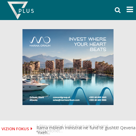
Skip
to
content
Rama mbledh ministrat në fund të gushtit! Qeveria
VIZION FOKUS
“nxeh...