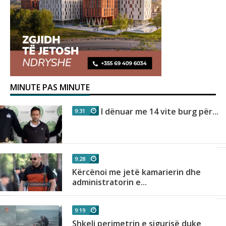
MINUTE PAS MINUTE
I dënuar me 14 vite burg për...
9:31
9:28
Kërcënoi me jetë kamarierin dhe
administratorin e...
9:19
Shkeli perimetrin e sigurisë duke