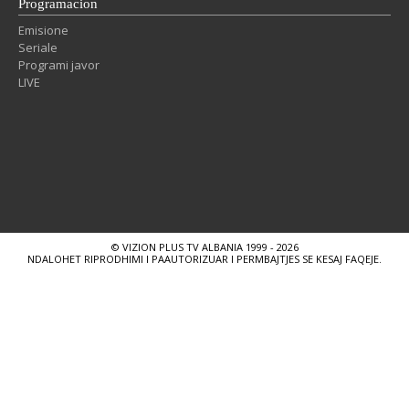
Programacion
Emisione
Seriale
Programi javor
LIVE
© VIZION PLUS TV ALBANIA 1999 - 2026
NDALOHET RIPRODHIMI I PAAUTORIZUAR I PERMBAJTJES SE KESAJ FAQEJE.