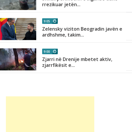
rrezikuar jetën...
9:05
Zelensky viziton Beogradin javën e
ardhshme, takim...
9:00
Zjarri në Drenije mbetet aktiv,
zjarrfikësit e...