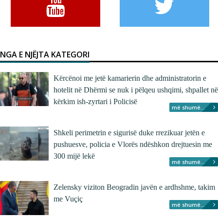
NGA E NJËJTA KATEGORI
Kërcënoi me jetë kamarierin dhe administratorin e
hotelit në Dhërmi se nuk i pëlqeu ushqimi, shpallet në
kërkim ish-zyrtari i Policisë
më shumë...
Shkeli perimetrin e sigurisë duke rrezikuar jetën e
pushuesve, policia e Vlorës ndëshkon drejtuesin me
300 mijë lekë
më shumë...
Zelensky viziton Beogradin javën e ardhshme, takim
me Vuçiç
më shumë...