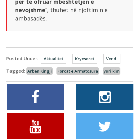
për të ofruar mbështetjen e
nevojshme
”, thuhet në njoftimin e
ambasadës.
Posted Under:
Aktualitet
Kryesoret
Vendi
Tagged:
Arben Kingji
Forcat e Armatosura
yuri kim