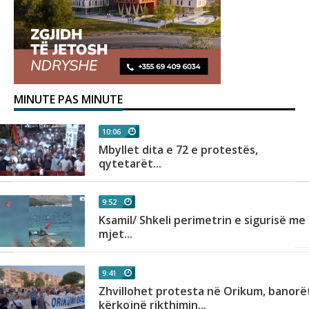
MINUTE PAS MINUTE
10:06
Mbyllet dita e 72 e protestës,
qytetarët...
9:52
Ksamil/ Shkeli perimetrin e sigurisë me
mjet...
9:41
A
Zhvillohet protesta në Orikum, banorë
kërkojnë rikthimin...