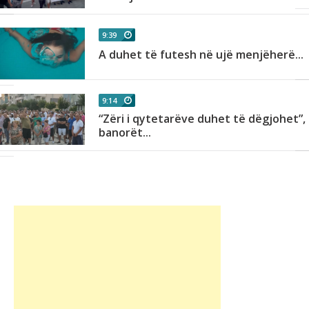
9:39
i!
A duhet të futesh në ujë menjëherë...
9:14
“Zëri i qytetarëve duhet të dëgjohet”,
banorët...