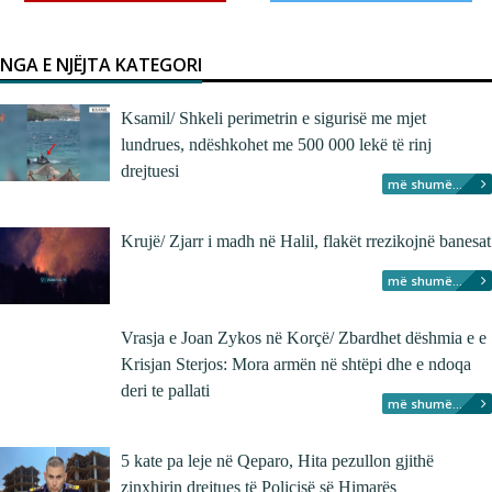
NGA E NJËJTA KATEGORI
Ksamil/ Shkeli perimetrin e sigurisë me mjet
lundrues, ndëshkohet me 500 000 lekë të rinj
drejtuesi
më shumë...
Krujë/ Zjarr i madh në Halil, flakët rrezikojnë banesat
më shumë...
Vrasja e Joan Zykos në Korçë/ Zbardhet dëshmia e e
Krisjan Sterjos: Mora armën në shtëpi dhe e ndoqa
deri te pallati
më shumë...
5 kate pa leje në Qeparo, Hita pezullon gjithë
zinxhirin drejtues të Policisë së Himarës