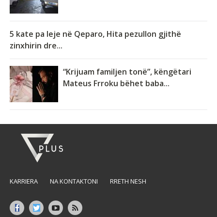
5 kate pa leje në Qeparo, Hita pezullon gjithë
zinxhirin dre...
“Krijuam familjen tonë”, këngëtari
Mateus Frroku bëhet baba...
KARRIERA
NA KONTAKTONI
RRETH NESH