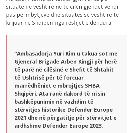
situatën e vështirë në të cilën gjendet vendi
pas përmbytjeve dhe situatës së vështirë të
krijuar në Shqipëri nga reshjet e dendura.
“Ambasadorja Yuri Kim u takua sot me
Gjeneral Brigade Arben Kingji për herë
të parë në cilësinë e Shefit të Shtabit
të Ushtrisë për të forcuar
marrëdhëniet e mbrojtjes SHBA-
Shqipëri. Ata ranë dakord të rrisin
bashkëpunimin në vazhdim të
stërvitjes historike Defender Europe
2021 dhe në përgatitje për stërvitjet e
ardhshme Defender Europe 2023.