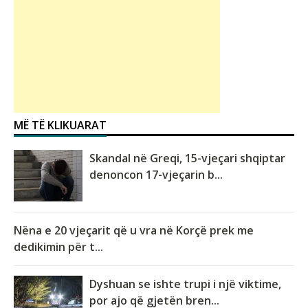
MË TË KLIKUARAT
Skandal në Greqi, 15-vjeçari shqiptar
denoncon 17-vjeçarin b...
Nëna e 20 vjeçarit që u vra në Korçë prek me
dedikimin për t...
Dyshuan se ishte trupi i një viktime,
por ajo që gjetën bren...