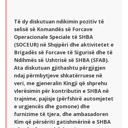
Të dy diskutuan ndikimin pozitiv të
selisë së Komandës së Forcave
Operacionale Speciale të SHBA
(SOCEUR) në Shqipëri dhe aktivitetet e
Brigadës së Forcave të Sigurisë dhe të
Ndihmës së Ushtrisë së SHBA (SFAB).
Ata diskutuan gjithashtu përgjigjen
ndaj përmbytjeve shkatërruese në
veri, me gjeneralin Kingji që shprehu
vlerësimin për kontributin e SHBA në
trajnime, pajisje (përfshirë automjetet
e urgjencës dhe gomone) dhe
furnizime të tjera, dhe ambasadoren
Kim që përsëriti gatishmërinë e SHBA