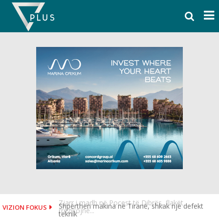
Skip
to
content
Shpërthen makina në Tiranë, shkak një defekt
VIZION FOKUS
teknik