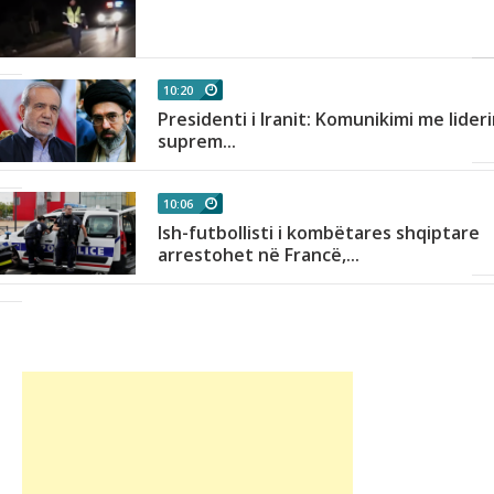
r
10:20
Presidenti i Iranit: Komunikimi me lider
h
suprem...
10:06
Ish-futbollisti i kombëtares shqiptare
arrestohet në Francë,...