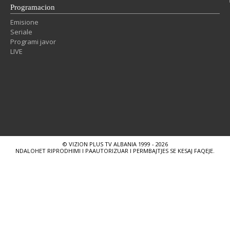
Programacion
Emisione
Seriale
Programi javor
LIVE
© VIZION PLUS TV ALBANIA 1999 - 2026
NDALOHET RIPRODHIMI I PAAUTORIZUAR I PERMBAJTJES SE KESAJ FAQEJE.