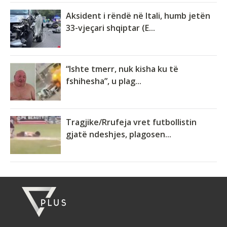
Aksident i rëndë në Itali, humb jetën
33-vjeçari shqiptar (E...
“Ishte tmerr, nuk kisha ku të
fshihesha”, u plag...
Tragjike/Rrufeja vret futbollistin
gjatë ndeshjes, plagosen...