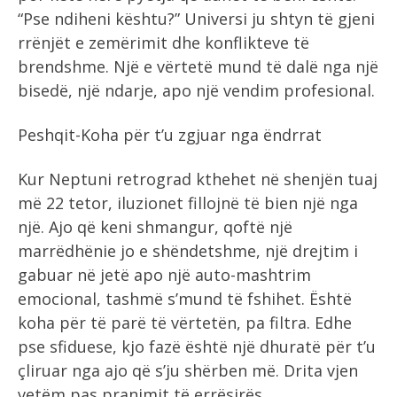
“Pse ndiheni kështu?” Universi ju shtyn të gjeni
rrënjët e zemërimit dhe konflikteve të
brendshme. Një e vërtetë mund të dalë nga një
bisedë, një ndarje, apo një vendim profesional.
Peshqit-Koha për t’u zgjuar nga ëndrrat
Kur Neptuni retrograd kthehet në shenjën tuaj
më 22 tetor, iluzionet fillojnë të bien një nga
një. Ajo që keni shmangur, qoftë një
marrëdhënie jo e shëndetshme, një drejtim i
gabuar në jetë apo një auto-mashtrim
emocional, tashmë s’mund të fshihet. Është
koha për të parë të vërtetën, pa filtra. Edhe
pse sfiduese, kjo fazë është një dhuratë për t’u
çliruar nga ajo që s’ju shërben më. Drita vjen
vetëm pas pranimit të errësirës.