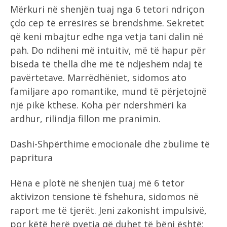
Mërkuri në shenjën tuaj nga 6 tetori ndriçon
çdo cep të errësirës së brendshme. Sekretet
që keni mbajtur edhe nga vetja tani dalin në
pah. Do ndiheni më intuitiv, më të hapur për
biseda të thella dhe më të ndjeshëm ndaj të
pavërtetave. Marrëdhëniet, sidomos ato
familjare apo romantike, mund të përjetojnë
një pikë kthese. Koha për ndershmëri ka
ardhur, rilindja fillon me pranimin.
Dashi-Shpërthime emocionale dhe zbulime të
papritura
Hëna e plotë në shenjën tuaj më 6 tetor
aktivizon tensione të fshehura, sidomos në
raport me të tjerët. Jeni zakonisht impulsivë,
por këtë herë pyetja që duhet të bëni është: