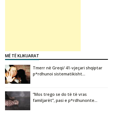
MË TË KLIKUARAT
Tmerr në Greqi/ 41-vjeçari shqiptar
p*rdhunoi sistematikisht...
“Mos trego se do të të vras
familjarët”, pasi e p*rdhunonte...