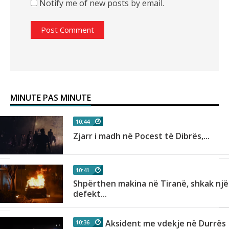
Notify me of new posts by email.
MINUTE PAS MINUTE
10:44
n
Zjarr i madh në Pocest të Dibrës,...
10:41
Shpërthen makina në Tiranë, shkak një
as
defekt...
Aksident me vdekje në Durrës
10:36