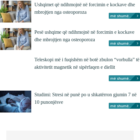
Ushqimet që ndihmojnë në forcimin e kockave dhe
mbrojtjen nga osteoporoza
më shumë...
Pesë ushqime që ndihmojnë në forcimin e kockave
dhe mbrojtjen nga osteoporoza
më shumë...
Teleskopi më i fuqishëm në botë zbulon “vorbulla” të
aktivitetit magnetik në sipërfaqen e diellit
më shumë...
Studimi: Stresi në punë po u shkatërron gjumin 7 në
10 punonjësve
më shumë...