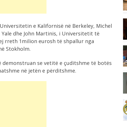
familja nga...
12:38
 Universitetin e Kalifornisë në Berkeley, Michel
i
U kapën duke transportuar
 Yale dhe John Martinis, i Universitetit të
emigrantë të paligjshëm,...
j rreth 1milion eurosh të shpallur nga
në Stokholm.
12:32
Kujtohet publicisti Teodor Keko,
ë demonstruan se vetitë e çuditshme të botës
aktivitet në Muzeun...
matshme në jetën e përditshme.
12:13
nd
“Benzi” përplaset me furgonin tek
“pushimi i...
12:10
Digjen zinxhir kazanët e mbeturinave
në Durrës,...