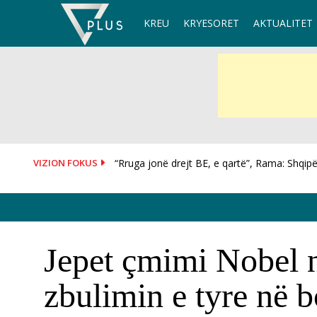
Skip
KREU
KRYESORET
AKTUALITET
to
content
VIZION FOKUS
Reali, dy goditje në pak orë! Blen Diomande 
Jepet çmimi Nobel n
zbulimin e tyre në 