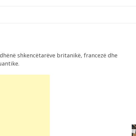
ë dhënë shkencëtarëve britanikë, francezë dhe
antike.
1:06
 në
Aksident fatal në Gjermani, shuhet