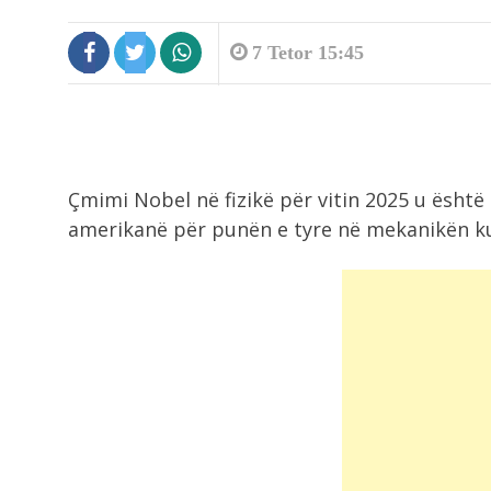
7 Tetor 15:45
Çmimi Nobel në fizikë për vitin 2025 u ësht
amerikanë për punën e tyre në mekanikën ku
2:17
TikTok-er me diplomë, Universiteti