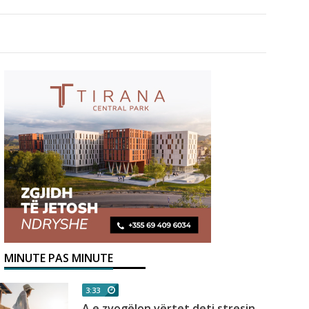
MINUTE PAS MINUTE
3:33
A e zvogëlon vërtet deti stresin