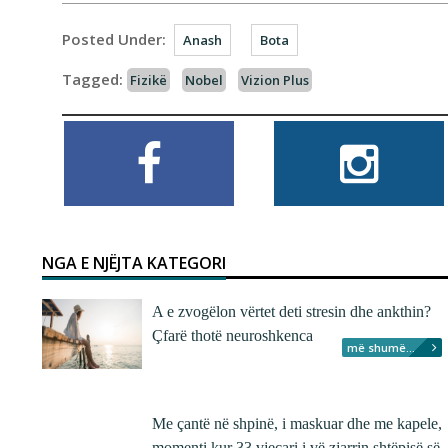
Posted Under:
Anash
Bota
Tagged:
Fizikë
Nobel
Vizion Plus
NGA E NJËJTA KATEGORI
A e zvogëlon vërtet deti stresin dhe ankthin?
Çfarë thotë neuroshkenca
më shumë...
Me çantë në shpinë, i maskuar dhe me kapele,
momenti kur 33 vjeçari i vë zjarrin shtëpisë së