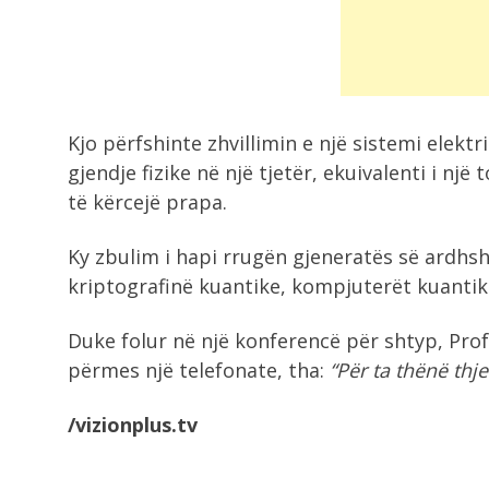
Kjo përfshinte zhvillimin e një sistemi elek
gjendje fizike në një tjetër, ekuivalenti i nj
të kërcejë prapa.
Ky zbulim i hapi rrugën gjeneratës së ardhs
kriptografinë kuantike, kompjuterët kuantik
Duke folur në një konferencë për shtyp, Prof
përmes një telefonate, tha:
“Për ta thënë thje
/vizionplus.tv