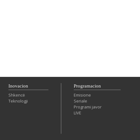
Inovacion
Programacion
Shkencë
Emisione
Teknologji
Seriale
Programi javor
LIVE