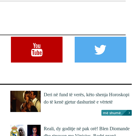
Deri në fund të verës, këto shenja Horoskopi
do të kenë gjetur dashurinë e vërtetë
më shumë...
Reali, dy goditje në pak orë! Blen Diomande
dhe rinovon me Vinicius, Rodri pranë