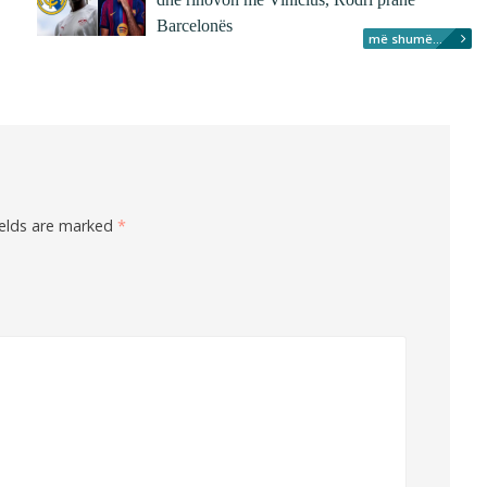
Barcelonës
më shumë...
ields are marked
*