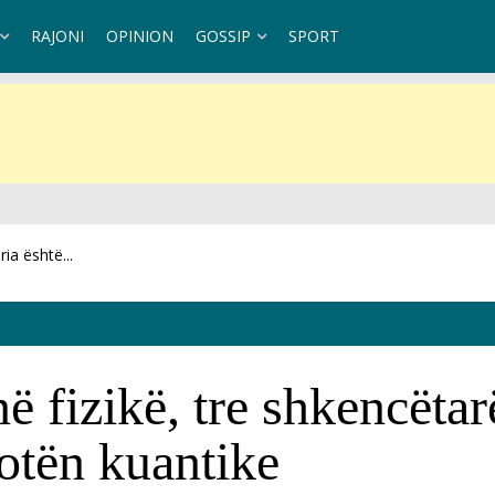
RAJONI
OPINION
GOSSIP
SPORT
dhe...
ë fizikë, tre shkencëtar
botën kuantike