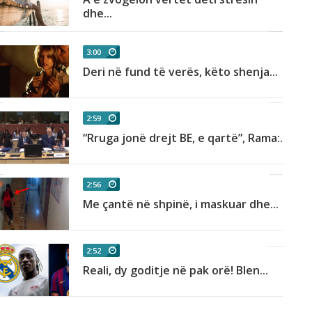
dhe...
3:00
Deri në fund të verës, këto shenja...
2:59
“Rruga jonë drejt BE, e qartë”, Rama:...
2:56
Me çantë në shpinë, i maskuar dhe...
2:52
Reali, dy goditje në pak orë! Blen...