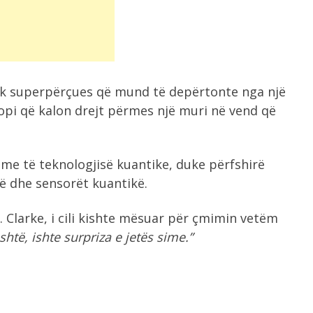
trik superpërçues që mund të depërtonte nga një
ë topi që kalon drejt përmes një muri në vend që
hme të teknologjisë kuantike, duke përfshirë
ë dhe sensorët kuantikë.
. Clarke, i cili kishte mësuar për çmimin vetëm
shtë, ishte surpriza e jetës sime.”