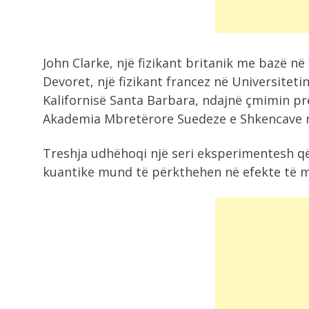
Amerikë hap...
2:00
John Clarke, një fizikant britanik me bazë në
VIDEO/ Mrekulli në Brazil, përfundo
Devoret, një fizikant francez në Universitetin
nën rrotat...
Kalifornisë Santa Barbara, ndajnë çmimin pre
Akademia Mbretërore Suedeze e Shkencave 
2:00
Senatorët kërkojnë që SHBA-ja të
Treshja udhëhoqi një seri eksperimentesh q
rivendosë sanksione...
kuantike mund të përkthehen në efekte të 
1:41
Studiuesit: Gjatësia e kofshës mu
të zbulojë...
1:22
Detaje nga aksidenti i rëndë në
Greqi,...