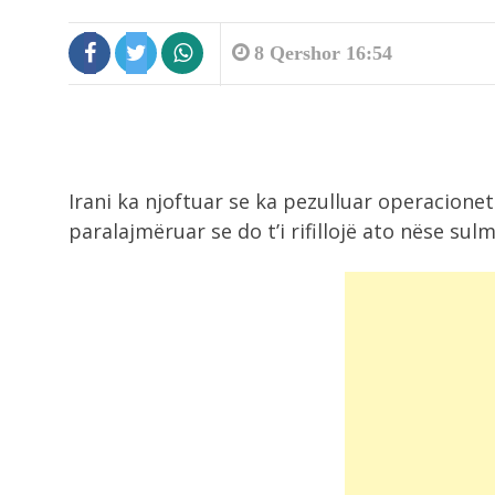
8 Qershor 16:54
Irani ka njoftuar se ka pezulluar operacionet
paralajmëruar se do t’i rifillojë ato nëse su
8:45