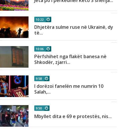
Jeta po i përkëdhel! Këto 3 shenja...
10:22
Dhjetëra sulme ruse në Ukrainë, dy
të...
10:06
Përfshihet nga flakët banesa në
Shkodër, zjarri...
9:58
I dorëzoi fanelën me numrin 10
Salah,...
9:50
Mbyllet dita e 69 e protestës, nis...