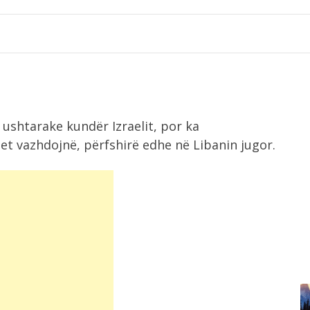
 ushtarake kundër Izraelit, por ka
lmet vazhdojnë, përfshirë edhe në Libanin jugor.
7:48
Përmbytje në Indi, raportohet për