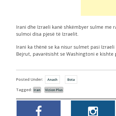
Irani dhe Izraeli kanë shkëmbyer sulme me ra
sulmoi disa pjesë të Izraelit.
Irani ka thënë se ka nisur sulmet pasi Izraeli 
Bejrut, pavarësisht se Washingtoni e kisht
Posted Under:
Anash
Bota
Tagged:
Iran
Vizion Plus