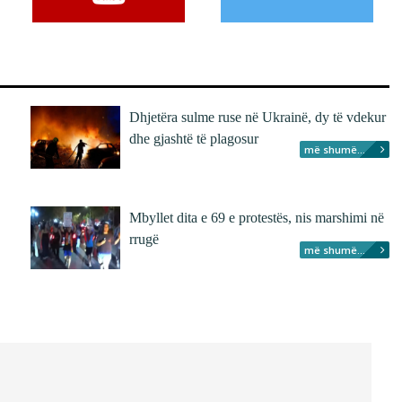
Dhjetëra sulme ruse në Ukrainë, dy të vdekur
dhe gjashtë të plagosur
më shumë...
Mbyllet dita e 69 e protestës, nis marshimi në
rrugë
më shumë...