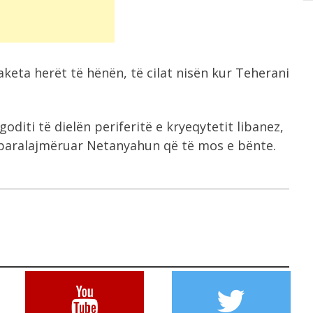
keta herët të hënën, të cilat nisën kur Teherani
goditi të dielën periferitë e kryeqytetit libanez,
e paralajmëruar Netanyahun që të mos e bënte.