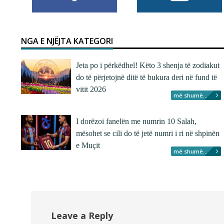
NGA E NJËJTA KATEGORI
Jeta po i përkëdhel! Këto 3 shenja të zodiakut
do të përjetojnë ditë të bukura deri në fund të
vitit 2026
më shumë...
I dorëzoi fanelën me numrin 10 Salah,
mësohet se cili do të jetë numri i ri në shpinën
e Muçit
më shumë...
Leave a Reply