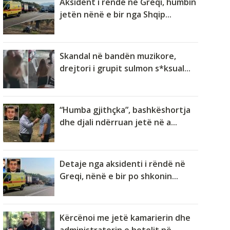
Aksident i rëndë në Greqi, humbin
jetën nënë e bir nga Shqip...
Skandal në bandën muzikore,
drejtori i grupit sulmon s*ksual...
“Humba gjithçka”, bashkëshortja
dhe djali ndërruan jetë në a...
Detaje nga aksidenti i rëndë në
Greqi, nënë e bir po shkonin...
Kërcënoi me jetë kamarierin dhe