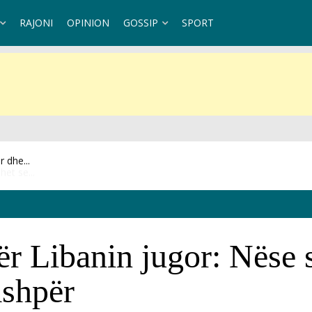
RAJONI
OPINION
GOSSIP
SPORT
et se...
për Libanin jugor: Nëse
ashpër