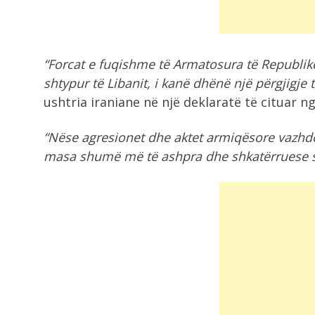
Ariu hyn në vendin e shenjtë në...
8:36
“Forcat e fuqishme të Armatosura të Republikës
Zjarr në një banesë në Gjirokastër
shkak...
shtypur të Libanit, i kanë dhënë një përgjigje t
ushtria iraniane në një deklaratë të cituar n
8:18
“Nëse agresionet dhe aktet armiqësore vazhdo
VIDEO/ Emigranti vdes tragjikisht
ndërsa përpiqej të...
masa shumë më të ashpra dhe shkatërruese s
8:17
Makina përfshihet nga flakët në Fi
7:54
Dita e 69 e protestës, qytetarët
nisen...