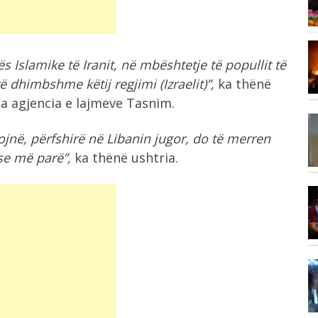
100 të...
Vizita e tij e parë në Serbi,...
7:17
 Islamike të Iranit, në mbështetje të popullit të
,
ë dhimbshme këtij regjimi (Izraelit)”,
ka thënë
ga agjencia e lajmeve Tasnim.
7:14
jnë, përfshirë në Libanin jugor, do të merren
Çfarë ndodh nëse Kuvendi i Kosovës
nuk...
e më parë”,
ka thënë ushtria.
6:58
“Sheiku i kombëtares”, zbulohet
er
shuma e madhe...
6:57
Zjarr i madh pranë Borizanës, flakët
përfshijnë...