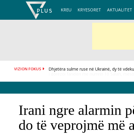
Skip
KREU
KRYESORET
AKTUALITET
to
content
VIZION FOKUS
I dorëzoi fanelën me numrin 10 Salah, mësoh
Irani ngre alarmin 
do të veprojmë më 