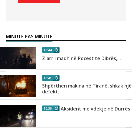
MINUTE PAS MINUTE
10:44
n
Zjarr i madh në Pocest të Dibrës,...
10:41
Shpërthen makina në Tiranë, shkak një
as
defekt...
Aksident me vdekje në Durrës
10:36
r