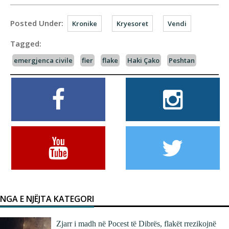
Posted Under:
Kronike
Kryesoret
Vendi
Tagged:
emergjenca civile
fier
flake
Haki Çako
Peshtan
NGA E NJËJTA KATEGORI
Zjarr i madh në Pocest të Dibrës, flakët rrezikojnë