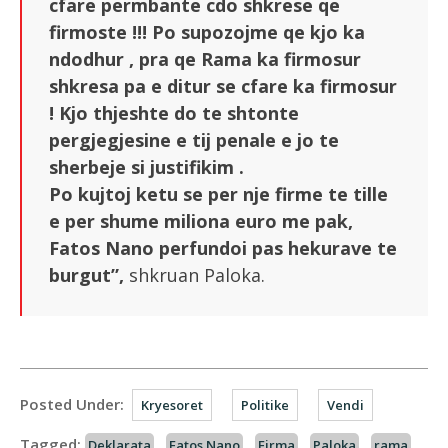
cfare permbante cdo shkrese qe
firmoste !!! Po supozojme qe kjo ka
ndodhur , pra qe Rama ka firmosur
shkresa pa e ditur se cfare ka firmosur
! Kjo thjeshte do te shtonte
pergjegjesine e tij penale e jo te
sherbeje si justifikim .
Po kujtoj ketu se per nje firme te tille
e per shume miliona euro me pak,
Fatos Nano perfundoi pas hekurave te
burgut”,
shkruan Paloka.
Posted Under:
Kryesoret
Politike
Vendi
Tagged:
Deklarata
Fatos Nano
Firma
Paloka
rama