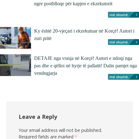
ngre postblloqe për kapjen e ekzekutorit
më shumë...
Ky është 20-vjeçari i ekzekutuar në Korçë! Autori i
zuri pritë
më shumë...
DETAJE nga vrasja në Korçë! Autori e ndoqi nga
pas dhe e qëlloi në hyrje të pallatit! Dalin pamjet nga
vendngjarja
më shumë...
Leave a Reply
Your email address will not be published.
Required fields are marked
*