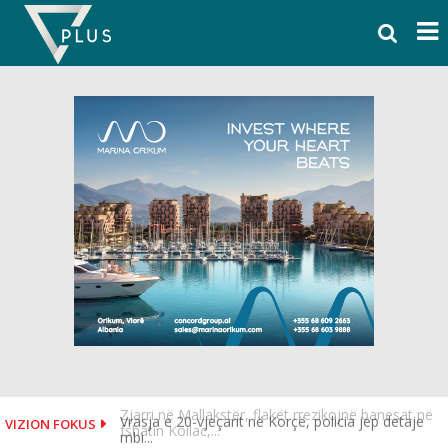
Skip
to
content
Vrasja e 20-vjeçarit në Korçë, policia jep detaje
VIZION FOKUS
mbi...