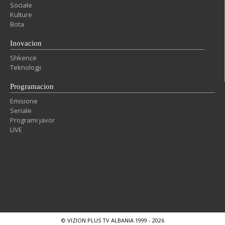
Sociale
Kulture
Bota
Inovacion
Shkencë
Teknologji
Programacion
Emisione
Seriale
Programi javor
LIVE
© VIZION PLUS TV ALBANIA 1999 - 2026