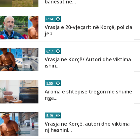
banesat në...
6:34
Vrasja e 20-vjeçarit në Korçë, policia
jep...
6:17
Vrasja në Korçë/ Autori dhe viktima
ishin...
5:55
së
Aroma e shtëpisë tregon më shumë
nga...
5:49
Vrasja në Korçë, autori dhe viktima
njiheshin!...