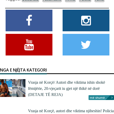
NGA E NJËJTA KATEGORI
Vrasja në Korçë/ Autori dhe viktima ishin shokë
fëmijërie, 20-vjeçarit iu gjet një thikë në dorë
(DETAJE TË REJA)
më shumë...
Vrasja në Korçë, autori dhe viktima njiheshin! Policia