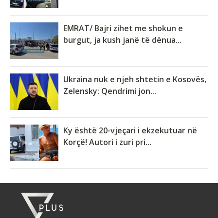
EMRAT/ Bajri zihet me shokun e
burgut, ja kush janë të dënua...
Ukraina nuk e njeh shtetin e Kosovës,
Zelensky: Qendrimi jon...
Ky është 20-vjeçari i ekzekutuar në
Korçë! Autori i zuri pri...