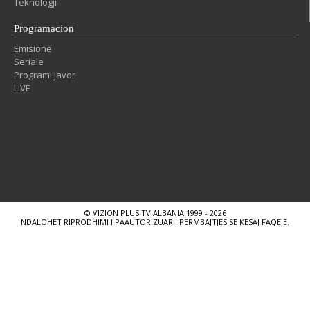
Teknologji
Programacion
Emisione
Seriale
Programi javor
LIVE
© VIZION PLUS TV ALBANIA 1999 - 2026
NDALOHET RIPRODHIMI I PAAUTORIZUAR I PERMBAJTJES SE KESAJ FAQEJE.