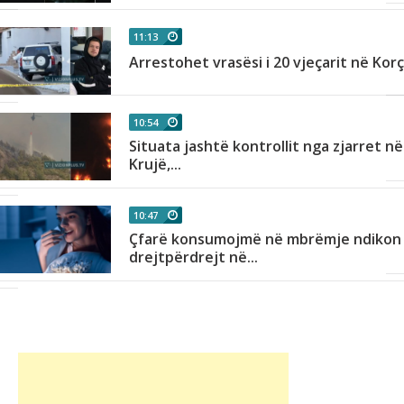
11:13
Arrestohet vrasësi i 20 vjeçarit në Kor
10:54
Situata jashtë kontrollit nga zjarret në
Krujë,...
10:47
Çfarë konsumojmë në mbrëmje ndikon
drejtpërdrejt në...