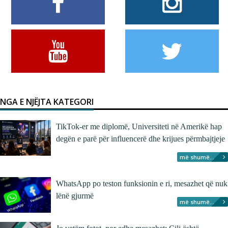
NGA E NJËJTA KATEGORI
TikTok-er me diplomë, Universiteti në Amerikë hap
degën e parë për influencerë dhe krijues përmbajtjeje
më shumë...
WhatsApp po teston funksionin e ri, mesazhet që nuk
lënë gjurmë
më shumë...