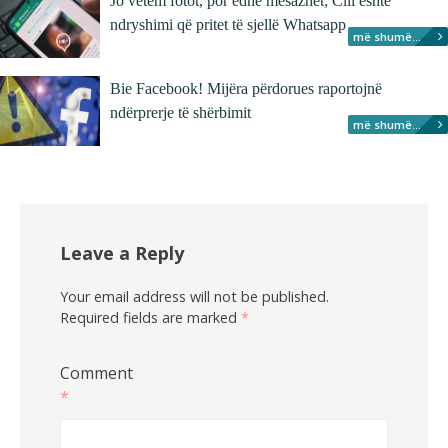
Jo vetëm fotot, por edhe mesazhet; Cili është
ndryshimi që pritet të sjellë Whatsapp
më shumë...
Bie Facebook! Mijëra përdorues raportojnë
ndërprerje të shërbimit
më shumë...
Leave a Reply
Your email address will not be published.
Required fields are marked
*
Comment
*