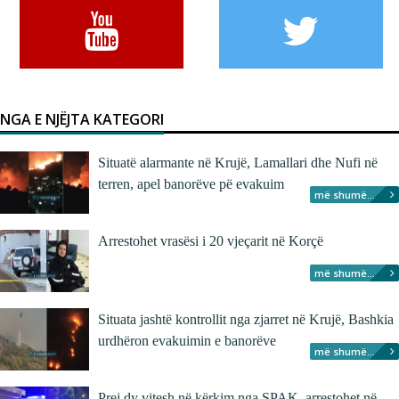
NGA E NJËJTA KATEGORI
Situatë alarmante në Krujë, Lamallari dhe Nufi në
terren, apel banorëve pë evakuim
më shumë...
Arrestohet vrasësi i 20 vjeçarit në Korçë
më shumë...
Situata jashtë kontrollit nga zjarret në Krujë, Bashkia
urdhëron evakuimin e banorëve
më shumë...
Prej dy vitesh në kërkim nga SPAK, arrestohet në