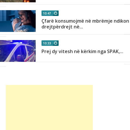
10:47
Çfarë konsumojmë në mbrëmje ndikon
drejtpërdrejt në...
10:33
Prej dy vitesh në kërkim nga SPAK,...