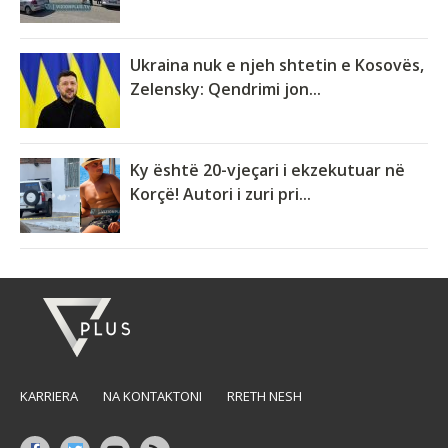
Ukraina nuk e njeh shtetin e Kosovës,
Zelensky: Qendrimi jon...
Ky është 20-vjeçari i ekzekutuar në
Korçë! Autori i zuri pri...
KARRIERA
NA KONTAKTONI
RRETH NESH