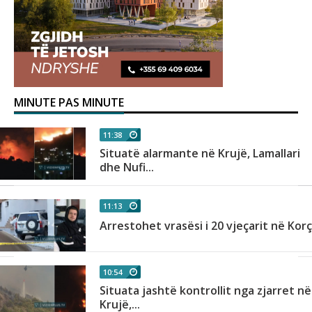
MINUTE PAS MINUTE
11:38
Situatë alarmante në Krujë, Lamallari
dhe Nufi...
11:13
Arrestohet vrasësi i 20 vjeçarit në Kor
10:54
Situata jashtë kontrollit nga zjarret në
Krujë,...