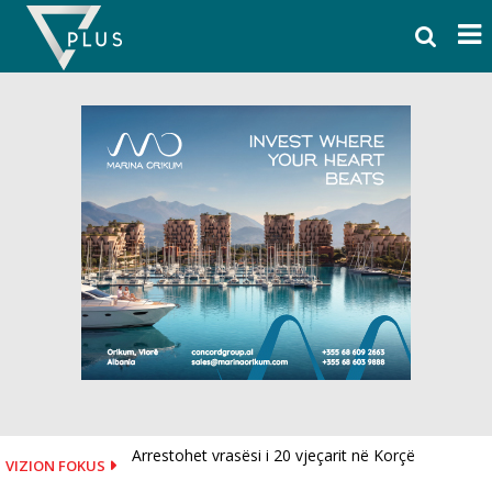
Skip
to
content
Arrestohet vrasësi i 20 vjeçarit në Korçë
VIZION FOKUS