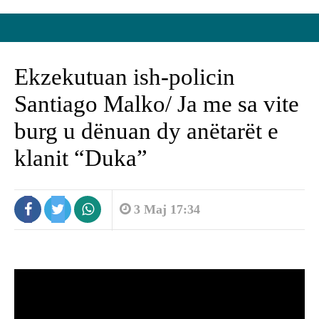
Ekzekutuan ish-policin
Santiago Malko/ Ja me sa vite
burg u dënuan dy anëtarët e
klanit “Duka”
3 Maj 17:34