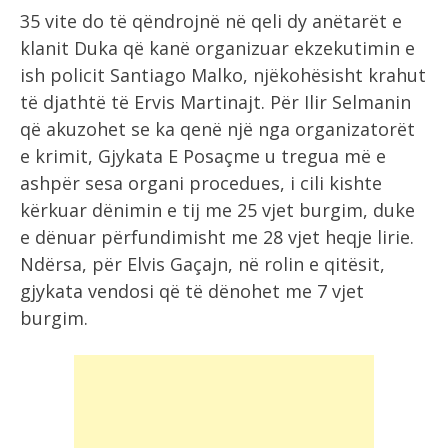
35 vite do të qëndrojnë në qeli dy anëtarët e
klanit Duka që kanë organizuar ekzekutimin e
ish policit Santiago Malko, njëkohësisht krahut
të djathtë të Ervis Martinajt. Për Ilir Selmanin
që akuzohet se ka qenë një nga organizatorët
e krimit, Gjykata E Posaçme u tregua më e
ashpër sesa organi procedues, i cili kishte
kërkuar dënimin e tij me 25 vjet burgim, duke
e dënuar përfundimisht me 28 vjet heqje lirie.
Ndërsa, për Elvis Gaçajn, në rolin e qitësit,
gjykata vendosi që të dënohet me 7 vjet
burgim.