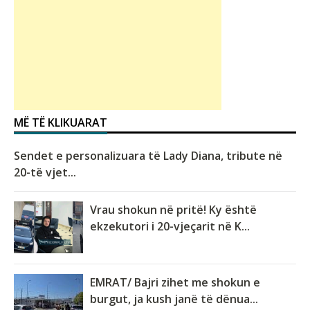
MË TË KLIKUARAT
Sendet e personalizuara të Lady Diana, tribute në
20-të vjet...
Vrau shokun në pritë! Ky është
ekzekutori i 20-vjeçarit në K...
EMRAT/ Bajri zihet me shokun e
burgut, ja kush janë të dënua...