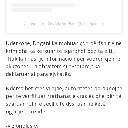
A post shared by Vizion Plus (@vizionplustv)
Ndërkohë, Dogani ka mohuar çdo përfshirje në
krim dhe ka kërkuar të sqarohet pozita e tij.
“Nuk kam asnjë informacion për veprën që më
akuzohet. I njoh vetëm si qytetare,” ka
deklaruar ai para gjykatës.
Ndërsa hetimet vijojnë, autoritetet po punojnë
për të verifikuar rrethanat e vrasjes dhe për të
sqaruar rolin e secilit të dyshuar në këtë
ngjarje të rëndë.
/vizionplus.tv