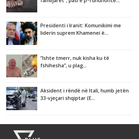
familjarët”, pasi e p*rdhunonte...
Presidenti i Iranit: Komunikimi me
liderin suprem Khamenei ë...
“Ishte tmerr, nuk kisha ku të
fshihesha”, u plag...
Aksident i rëndë në Itali, humb jetën
33-vjeçari shqiptar (E...