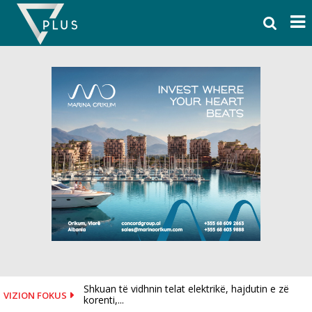
Skip
to
content
Shkuan të vidhnin telat elektrikë, hajdutin e zë
VIZION FOKUS
korenti,...