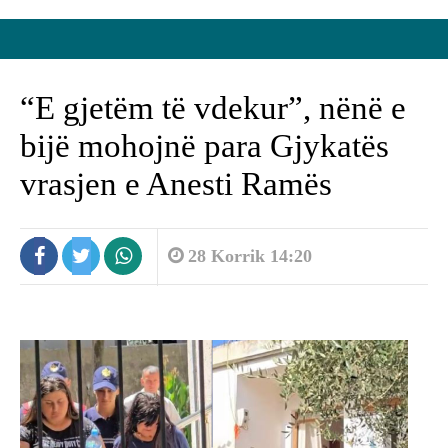
“E gjetëm të vdekur”, nënë e
bijë mohojnë para Gjykatës
vrasjen e Anesti Ramës
28 Korrik 14:20