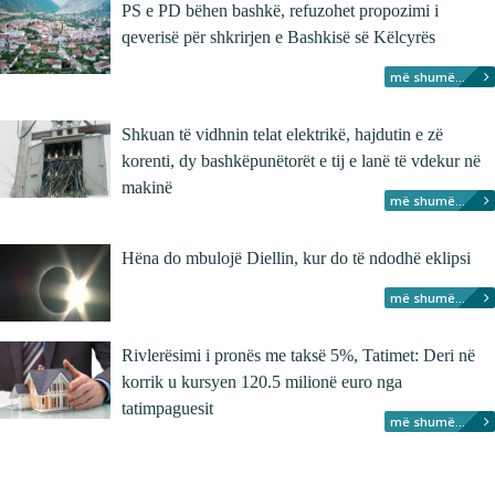
PS e PD bëhen bashkë, refuzohet propozimi i
qeverisë për shkrirjen e Bashkisë së Këlcyrës
më shumë...
Shkuan të vidhnin telat elektrikë, hajdutin e zë
korenti, dy bashkëpunëtorët e tij e lanë të vdekur në
makinë
më shumë...
Hëna do mbulojë Diellin, kur do të ndodhë eklipsi
më shumë...
Rivlerësimi i pronës me taksë 5%, Tatimet: Deri në
korrik u kursyen 120.5 milionë euro nga
tatimpaguesit
më shumë...