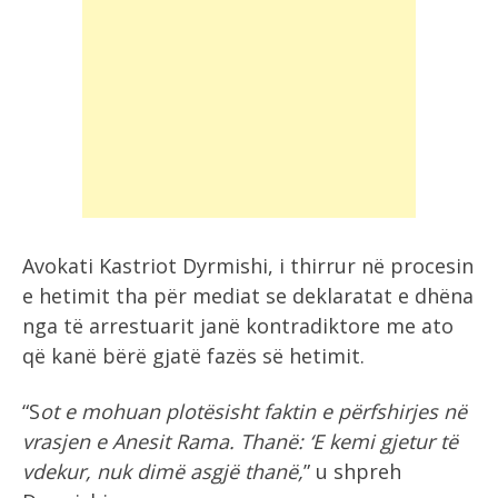
Avokati Kastriot Dyrmishi, i thirrur në procesin
e hetimit tha për mediat se deklaratat e dhëna
nga të arrestuarit janë kontradiktore me ato
që kanë bërë gjatë fazës së hetimit.
“S
ot e mohuan plotësisht faktin e përfshirjes në
vrasjen e Anesit Rama. Thanë: ‘E kemi gjetur të
vdekur, nuk dimë asgjë thanë,
” u shpreh