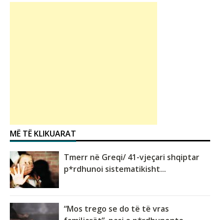
MË TË KLIKUARAT
Tmerr në Greqi/ 41-vjeçari shqiptar
p*rdhunoi sistematikisht...
“Mos trego se do të të vras