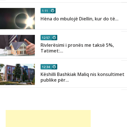
1:11
ë
Hëna do mbulojë Diellin, kur do të...
12:57
Rivlerësimi i pronës me taksë 5%,
Tatimet:...
12:34
Këshilli Bashkiak Maliq nis konsultimet
publike për...