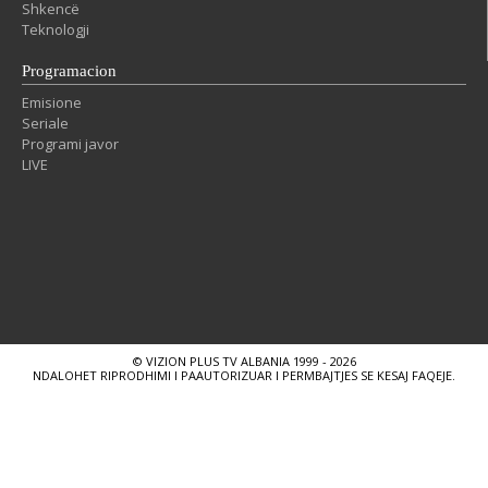
Shkencë
Teknologji
Programacion
Emisione
Seriale
Programi javor
LIVE
© VIZION PLUS TV ALBANIA 1999 - 2026
NDALOHET RIPRODHIMI I PAAUTORIZUAR I PERMBAJTJES SE KESAJ FAQEJE.