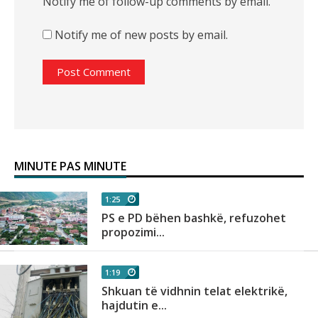
Notify me of follow-up comments by email.
Notify me of new posts by email.
MINUTE PAS MINUTE
1:25
n
PS e PD bëhen bashkë, refuzohet
propozimi...
1:19
Shkuan të vidhnin telat elektrikë,
hajdutin e...