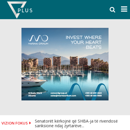
Skip
to
content
Senatorët kërkojnë që SHBA-ja të rivendosë
VIZION FOKUS
sanksione ndaj zyrtarëve...