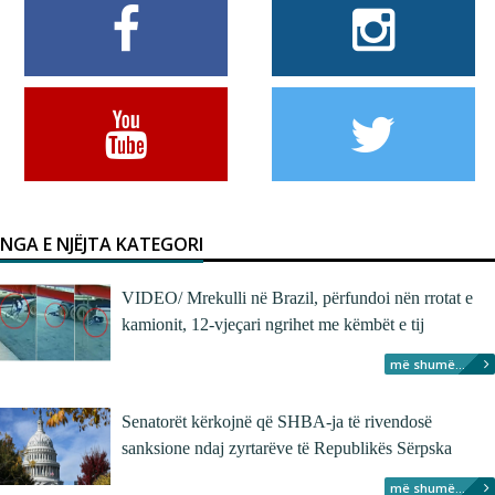
NGA E NJËJTA KATEGORI
VIDEO/ Mrekulli në Brazil, përfundoi nën rrotat e
kamionit, 12-vjeçari ngrihet me këmbët e tij
më shumë...
Senatorët kërkojnë që SHBA-ja të rivendosë
sanksione ndaj zyrtarëve të Republikës Sërpska
më shumë...