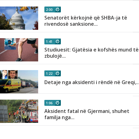
2:00
Senatorët kërkojnë që SHBA-ja të
rivendosë sanksione...
1:41
Studiuesit: Gjatësia e kofshës mund të
zbulojë...
1:22
Detaje nga aksidenti i rëndë në Greqi,..
1:06
t
Aksident fatal në Gjermani, shuhet
familja nga...