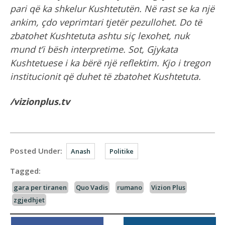
pari që ka shkelur Kushtetutën. Në rast se ka një
ankim, çdo veprimtari tjetër pezullohet. Do të
zbatohet Kushtetuta ashtu siç lexohet, nuk
mund t’i bësh interpretime. Sot, Gjykata
Kushtetuese i ka bërë një reflektim. Kjo i tregon
institucionit që duhet të zbatohet Kushtetuta.
/vizionplus.tv
Posted Under:
Anash
Politike
Tagged:
gara per tiranen
Quo Vadis
rumano
Vizion Plus
zgjedhjet