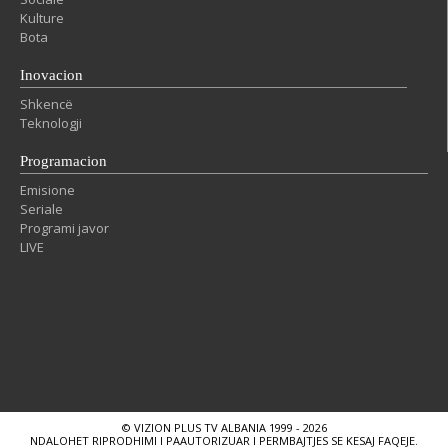
Kulture
Bota
Inovacion
Shkencë
Teknologji
Programacion
Emisione
Seriale
Programi javor
LIVE
© VIZION PLUS TV ALBANIA 1999 - 2026
NDALOHET RIPRODHIMI I PAAUTORIZUAR I PERMBAJTJES SE KESAJ FAQEJE.