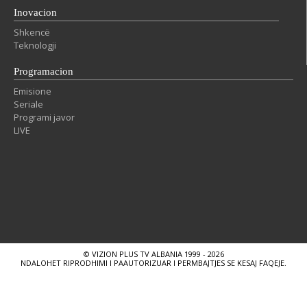
Inovacion
Shkencë
Teknologji
Programacion
Emisione
Seriale
Programi javor
LIVE
© VIZION PLUS TV ALBANIA 1999 - 2026
NDALOHET RIPRODHIMI I PAAUTORIZUAR I PERMBAJTJES SE KESAJ FAQEJE.