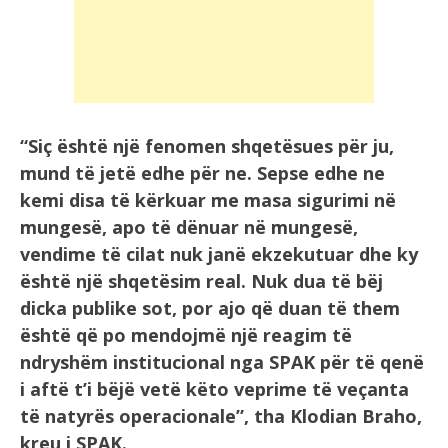
“Siç është një fenomen shqetësues për ju,
mund të jetë edhe për ne. Sepse edhe ne
kemi disa të kërkuar me masa sigurimi në
mungesë, apo të dënuar në mungesë,
vendime të cilat nuk janë ekzekutuar dhe ky
është një shqetësim real. Nuk dua të bëj
dicka publike sot, por ajo që duan të them
është që po mendojmë një reagim të
ndryshëm institucional nga SPAK për të qenë
i aftë t’i bëjë vetë këto veprime të veçanta
të natyrës operacionale”, tha Klodian Braho,
kreu i SPAK.