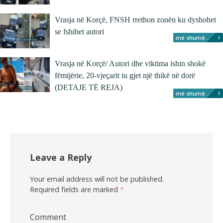
Vrasja në Korçë, FNSH rrethon zonën ku dyshohet
se fshihet autori
më shumë...
Vrasja në Korçë/ Autori dhe viktima ishin shokë
fëmijërie, 20-vjeçarit iu gjet një thikë në dorë
(DETAJE TË REJA)
më shumë...
Leave a Reply
Your email address will not be published.
Required fields are marked
*
Comment