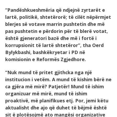
“Pandëshkueshmëria që ndjejnë zyrtarët e
lartë, politikë, shtetërorë; të cilët nëpërmjet
blerjes së votave marrin pushtetin dhe më
pas pushtetin e përdorin për të blerë votat,
është gjeneratori bazë dhe më i fortë i
korrupsionit të lartë shtetëror”, tha Oerd
Bylykbashi, bashkëkryetar i PD në
komisionin e Reformës Zgjedhore.
“Nuk mund të pritet gjithcka nga një
institucion i vetëm. A mund të kishim bërë ne
ca gjëra më mirë? Patjetër! Mund të ishim
organizuar më mirë, mund të ishim
proaktivë, më planifikues etj. Por, jemi këtu
aktualisht dhe ajo që duhet të bëjmë është
sit ë plotësojmë ato mangësi organizative