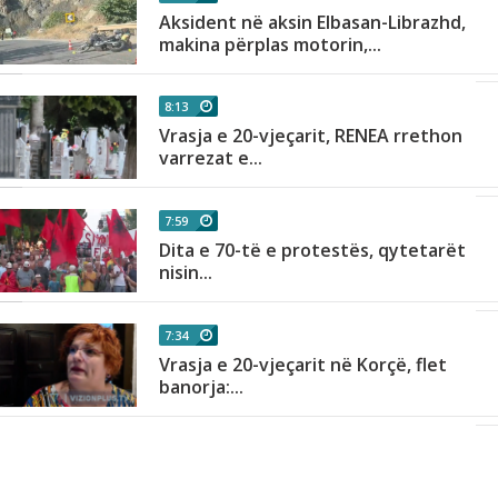
Aksident në aksin Elbasan-Librazhd,
.
makina përplas motorin,...
8:13
Vrasja e 20-vjeçarit, RENEA rrethon
varrezat e...
7:59
Dita e 70-të e protestës, qytetarët
nisin...
7:34
Vrasja e 20-vjeçarit në Korçë, flet
banorja:...