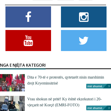
NGA E NJËJTA KATEGORI
Dita e 70-të e protestës, qytetarët nisin marshimin
drejt Kryeminsitrisë
më shumë...
Vrau shokun në pritë! Ky është ekzekutori i 20-
vjeçarit në Korçë (EMRI-FOTO)
më shumë...