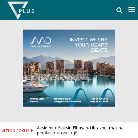
Skip
to
content
Aksident në aksin Elbasan-Librazhd, makina
VIZION FOKUS
përplas motorin, një i...