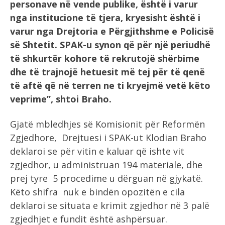
personave në vende publike, është i varur
nga institucione të tjera, kryesisht është i
varur nga Drejtoria e Përgjithshme e Policisë
së Shtetit. SPAK-u synon që për një periudhë
të shkurtër kohore të rekrutojë shërbime
dhe të trajnojë hetuesit më tej për të qenë
të aftë që në terren ne ti kryejmë vetë këto
veprime”, shtoi Braho.
Gjatë mbledhjes së Komisionit për Reformën
Zgjedhore, Drejtuesi i SPAK-ut Klodian Braho
deklaroi se për vitin e kaluar që ishte vit
zgjedhor, u administruan 194 materiale, dhe
prej tyre 5 procedime u dërguan në gjykatë.
Këto shifra nuk e bindën opozitën e cila
deklaroi se situata e krimit zgjedhor në 3 palë
zgjedhjet e fundit është ashpërsuar.