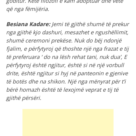
goditur. Këtë filozofi e kam adoptuar dhe vetë
që nga fëmijëria.
Besiana Kadare:
Jemi të gjithë shumë të prekur
nga gjithë kjo dashuri, mesazhet e ngushëllimit,
shumë ceremoni prekëse. Nuk do bëj ndonjë
fjalim, e përfytyroj që thoshte një nga frazat e tij
të preferuara ‘ do na lësh rehat tani, nuk dua’, E
përfytyroj është ngjitur, është si në një vorbull
drite, është ngjitur si hyj në panteonin e gjenive
të botës dhe na shikon. Një nga mënyrat për t’i
bërë homazh është të lexojmë veprat e tij të
gjithë përsëri.