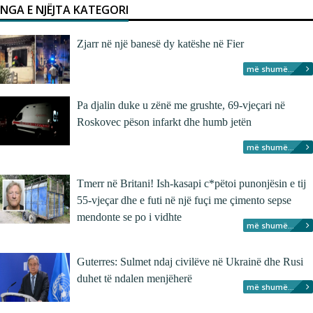
NGA E NJËJTA KATEGORI
Zjarr në një banesë dy katëshe në Fier
më shumë...
Pa djalin duke u zënë me grushte, 69-vjeçari në
Roskovec pëson infarkt dhe humb jetën
më shumë...
Tmerr në Britani! Ish-kasapi c*pëtoi punonjësin e tij
55-vjeçar dhe e futi në një fuçi me çimento sepse
mendonte se po i vidhte
më shumë...
Guterres: Sulmet ndaj civilëve në Ukrainë dhe Rusi
duhet të ndalen menjëherë
më shumë...