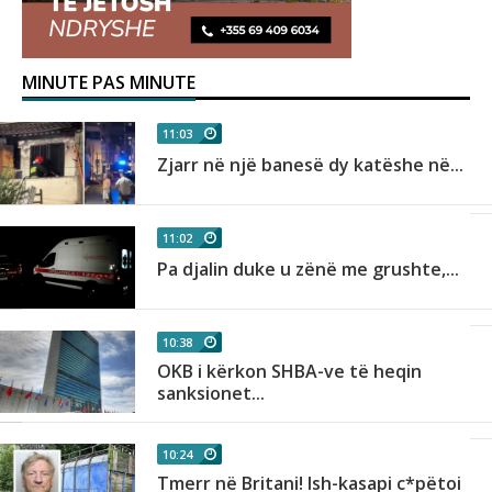
MINUTE PAS MINUTE
11:03
Zjarr në një banesë dy katëshe në...
11:02
Pa djalin duke u zënë me grushte,...
10:38
OKB i kërkon SHBA-ve të heqin
sanksionet...
10:24
Tmerr në Britani! Ish-kasapi c*pëtoi