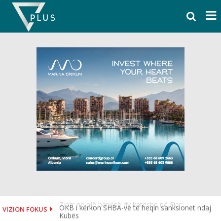
Skip
to
content
OKB i kërkon SHBA-ve të heqin sanksionet ndaj
VIZION FOKUS
Kubës