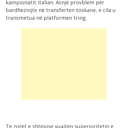
kampionatit italian. Asnjë provblem për
bardhezinjte në transferten toskane, e cila u
transmetua në platformen tring.
Të zotët e shtëpise vuajtën superioritetin e