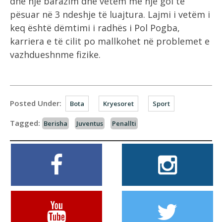
dhe një barazim dhe vetëm me një gol të
pësuar në 3 ndeshje të luajtura. Lajmi i vetëm i
keq është dëmtimi i radhës i Pol Pogba,
karriera e të cilit po mallkohet në problemet e
vazhdueshnme fizike.
Posted Under:
Bota
Kryesoret
Sport
Tagged:
Berisha
Juventus
Penallti