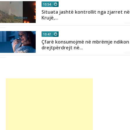
10:54
Situata jashtë kontrollit nga zjarret në
Krujë,...
10:47
Çfarë konsumojmë në mbrëmje ndikon
drejtpërdrejt në...