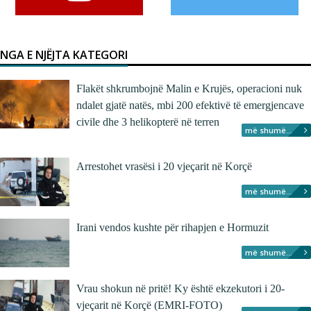
NGA E NJËJTA KATEGORI
Flakët shkrumbojnë Malin e Krujës, operacioni nuk
ndalet gjatë natës, mbi 200 efektivë të emergjencave
civile dhe 3 helikopterë në terren
më shumë...
Arrestohet vrasësi i 20 vjeçarit në Korçë
më shumë...
Irani vendos kushte për rihapjen e Hormuzit
më shumë...
Vrau shokun në pritë! Ky është ekzekutori i 20-
vjeçarit në Korçë (EMRI-FOTO)