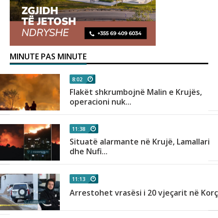
MINUTE PAS MINUTE
8:02
Flakët shkrumbojnë Malin e Krujës,
operacioni nuk...
11:38
Situatë alarmante në Krujë, Lamallari
dhe Nufi...
11:13
Arrestohet vrasësi i 20 vjeçarit në Kor