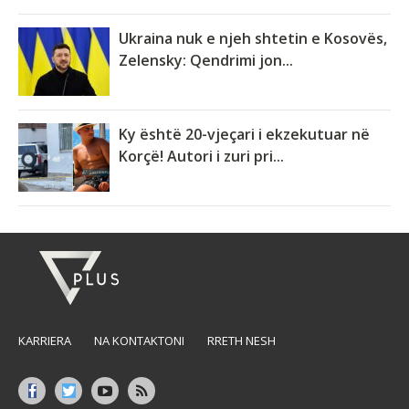
Ukraina nuk e njeh shtetin e Kosovës,
Zelensky: Qendrimi jon...
Ky është 20-vjeçari i ekzekutuar në
Korçë! Autori i zuri pri...
KARRIERA
NA KONTAKTONI
RRETH NESH