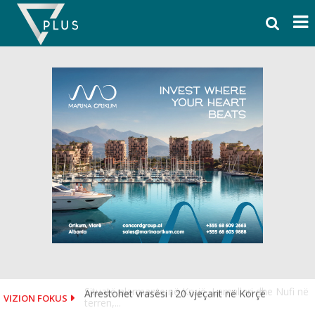
Skip
to
content
Arrestohet vrasësi i 20 vjeçarit në Korçë
VIZION FOKUS