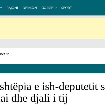
RAJONI
OPINION
GOSSIP
SPORT
et se...
 shtëpia e ish-deputetit
i dhe djali i tij