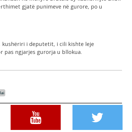
përthimet gjatë punimeve në gurore, po u
shëriri i deputetit, i cili kishte leje
or pas ngjarjes gurorja u bllokua.
lai