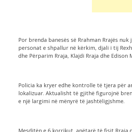
Por brenda banesës së Rrahman Rrajës nuk ja
personat e shpallur në kërkim, djali i tij Rexh
dhe Përparim Rraja, Klajdi Rraja dhe Edison 
Policia ka kryer edhe kontrolle të tjera për a
lokalizuar. Aktualisht të gjithë figurojnë b
e një largimi në mënyrë të jashtëligjshme.
Mesditën e 6 korrikut, anëtarë të fisit Rraja