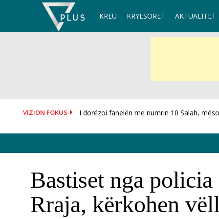
Skip
KREU
KRYESORET
AKTUALITET
to
content
VIZION FOKUS
I dorëzoi fanelën me numrin 10 Salah, mësoh
Bastiset nga policia
Rraja, kërkohen vëlla