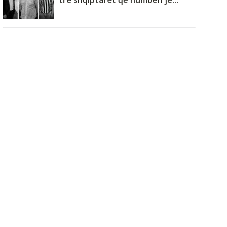
tre shqiptarët që humbën je...