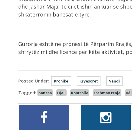
dhe Jashar Maja, të cilët ishin ankuar se sh
shkatërronin banesat e tyre.
Gurorja është në pronësi të Përparim Rrajës, ku
shfrytëzimi dhe licencë për këtë aktivitet, p
Posted Under:
Kronike
Kryesoret
Vendi
Tagged:
banesa
Djali
Kontrolle
rrahman rraja
Vël