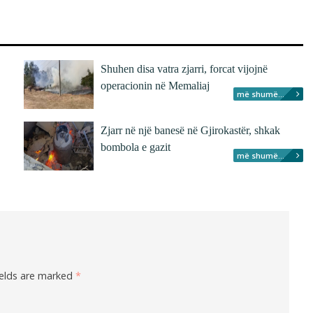
Shuhen disa vatra zjarri, forcat vijojnë
operacionin në Memaliaj
më shumë...
Zjarr në një banesë në Gjirokastër, shkak
bombola e gazit
më shumë...
ields are marked
*