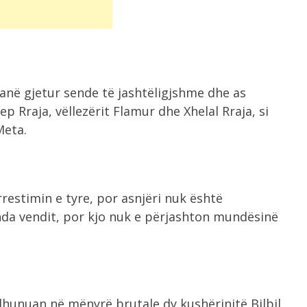
në gjetur sende të jashtëligjshme dhe as
ep Rraja, vëllezërit Flamur dhe Xhelal Rraja, si
Meta.
rrestimin e tyre, por asnjëri nuk është
renda vendit, por kjo nuk e përjashton mundësinë
 dhunuan në mënyrë brutale dy kushërinjtë Bilbil