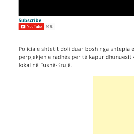
Ariu hyn në vendin e shenjtë në...
Subscribe
8:36
Zjarr në një banesë në Gjirokastër
shkak...
Policia e shtetit doli duar bosh nga shtëpia 
8:18
përpjekjen e radhës për të kapur dhunuesit e
VIDEO/ Emigranti vdes tragjikisht
lokal në Fushë-Krujë.
ndërsa përpiqej të...
8:17
Makina përfshihet nga flakët në Fi
7:54
Dita e 69 e protestës, qytetarët
nisen...