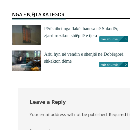
NGA E NJËJTA KATEGORI
Përfshihet nga flakët banesa në Shkodër,
zjarri rrezikon shtëpitë e tjera
më shumë...
Ariu hyn në vendin e shenjtë në Dobërgorë,
shkakton dëme
më shumë...
Leave a Reply
Your email address will not be published.
Required f