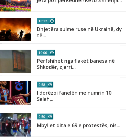
Jeta po i përkëdhel! Këto 3 shenja...
10:22
Dhjetëra sulme ruse në Ukrainë, dy
të...
10:06
Përfshihet nga flakët banesa në
Shkodër, zjarri...
9:58
I dorëzoi fanelën me numrin 10
Salah,...
9:50
Mbyllet dita e 69 e protestës, nis...