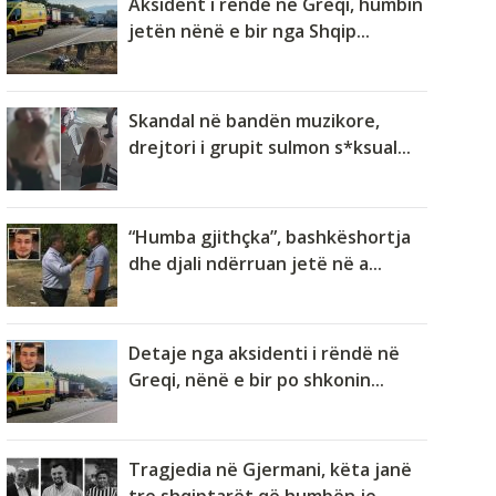
Aksident i rëndë në Greqi, humbin
jetën nënë e bir nga Shqip...
Skandal në bandën muzikore,
drejtori i grupit sulmon s*ksual...
“Humba gjithçka”, bashkëshortja
dhe djali ndërruan jetë në a...
Detaje nga aksidenti i rëndë në
Greqi, nënë e bir po shkonin...
Tragjedia në Gjermani, këta janë