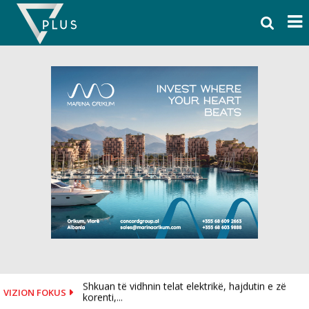
Skip
to
content
Shkuan të vidhnin telat elektrikë, hajdutin e zë
VIZION FOKUS
korenti,...