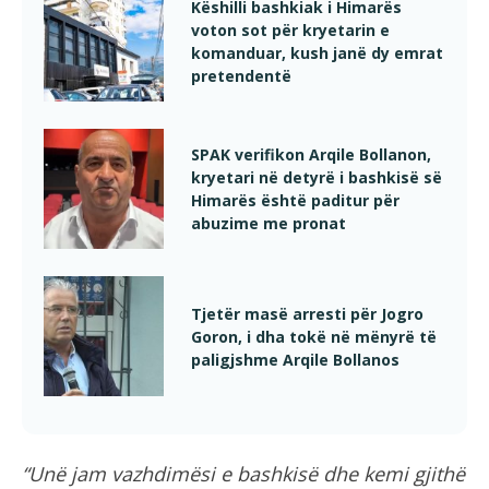
Këshilli bashkiak i Himarës
voton sot për kryetarin e
komanduar, kush janë dy emrat
pretendentë
SPAK verifikon Arqile Bollanon,
kryetari në detyrë i bashkisë së
Himarës është paditur për
abuzime me pronat
Tjetër masë arresti për Jogro
Goron, i dha tokë në mënyrë të
paligjshme Arqile Bollanos
“Unë jam vazhdimësi e bashkisë dhe kemi gjithë