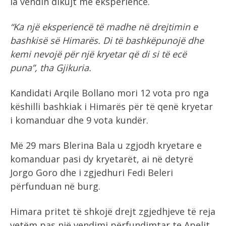
la vendin dikujt me eksperiencë.
“Ka një eksperiencë të madhe në drejtimin e
bashkisë së Himarës. Di të bashkëpunojë dhe
kemi nevojë për një kryetar që di si të ecë
puna”, tha Gjikuria.
Kandidati Arqile Bollano mori 12 vota pro nga
këshilli bashkiak i Himarës për të qenë kryetar
i komanduar dhe 9 vota kundër.
Më 29 mars Blerina Bala u zgjodh kryetare e
komanduar pasi dy kryetarët, ai në detyrë
Jorgo Goro dhe i zgjedhuri Fedi Beleri
përfunduan në burg.
Himara pritet të shkojë drejt zgjedhjeve të reja
vetëm pas një vendimi përfundimtar te Apelit