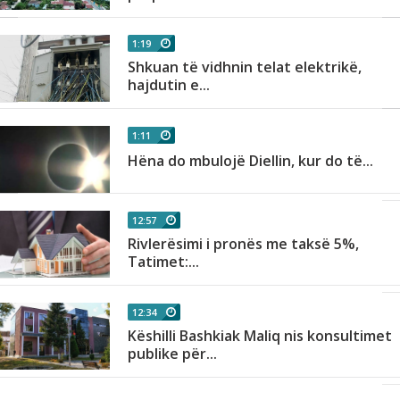
1:19
Shkuan të vidhnin telat elektrikë,
hajdutin e...
1:11
ë
Hëna do mbulojë Diellin, kur do të...
12:57
Rivlerësimi i pronës me taksë 5%,
Tatimet:...
12:34
Këshilli Bashkiak Maliq nis konsultimet
publike për...