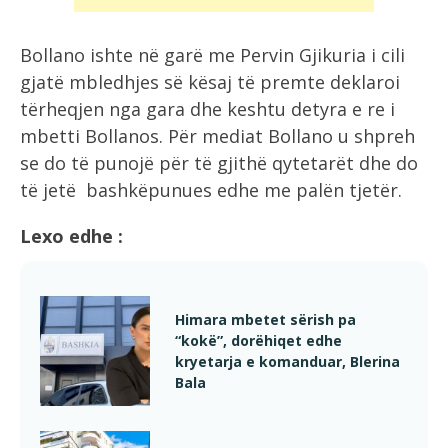
Bollano ishte në garë me Pervin Gjikuria i cili
gjatë mbledhjes së kësaj të premte deklaroi
tërheqjen nga gara dhe keshtu detyra e re i
mbetti Bollanos. Për mediat Bollano u shpreh
se do të punojë për të gjithë qytetarët dhe do
të jetë bashkëpunues edhe me palën tjetër.
Lexo edhe :
Himara mbetet sërish pa
“kokë”, dorëhiqet edhe
kryetarja e komanduar, Blerina
Bala