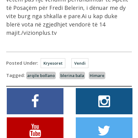
të Posaçëm për Fredi Belerin, i dënuar me dy
vite burg nga shkalla e pare.Ai u kap duke
blerë vota në zgjedhjet vendorë të 14
majit./vizionplus.tv
Posted Under:
Kryesoret
Vendi
Tagged:
arqile bollano
blerina bala
Himare