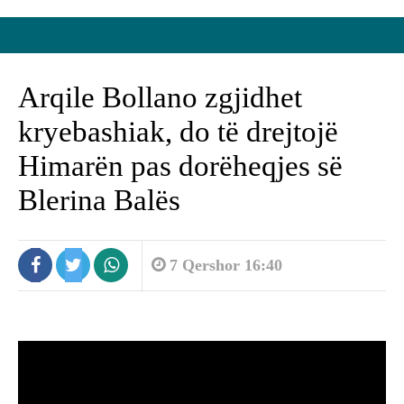
Arqile Bollano zgjidhet
kryebashiak, do të drejtojë
Himarën pas dorëheqjes së
Blerina Balës
7 Qershor 16:40