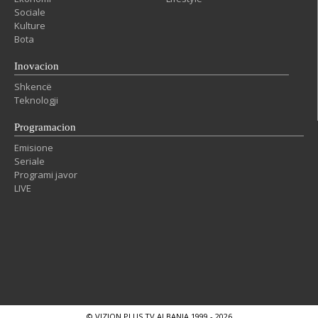
Sociale
Kulture
Bota
Inovacion
Shkencë
Teknologji
Programacion
Emisione
Seriale
Programi javor
LIVE
© VIZION PLUS TV ALBANIA 1999 - 2026