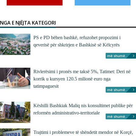
NGA E NJËJTA KATEGORI
PS e PD bëhen bashkë, refuzohet propozimi i
qeverisë për shkrirjen e Bashkisë së Këlcyrës
më shumë...
Rivlerësimi i pronës me taksë 5%, Tatimet: Deri në
korrik u kursyen 120.5 milionë euro nga
tatimpaguesit
më shumë...
Këshilli Bashkiak Maliq nis konsultimet publike për
reformën administrativo-territoriale
më shumë...
Trajtimi i problemeve të shëndetit mendor në Korçë,