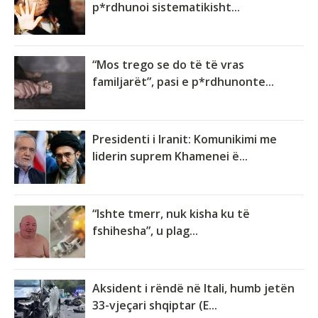
p*rdhunoi sistematikisht...
“Mos trego se do të të vras
familjarët”, pasi e p*rdhunonte...
Presidenti i Iranit: Komunikimi me
liderin suprem Khamenei ë...
“Ishte tmerr, nuk kisha ku të
fshihesha”, u plag...
Aksident i rëndë në Itali, humb jetën
33-vjeçari shqiptar (E...