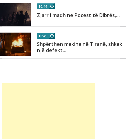
10:44
Zjarr i madh në Pocest të Dibrës,...
10:41
Shpërthen makina në Tiranë, shkak
një defekt...