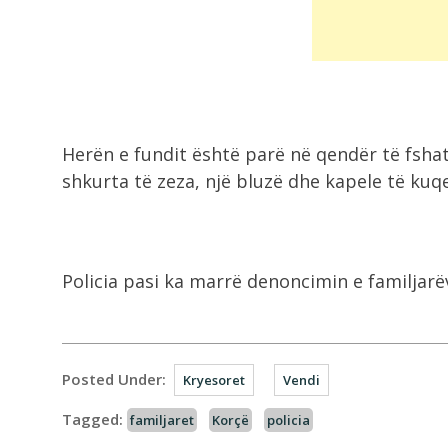
Herën e fundit është parë në qendër të fshat
shkurta të zeza, një bluzë dhe kapele të kuqe
Policia pasi ka marrë denoncimin e familjarëve
Posted Under:
Kryesoret
Vendi
Tagged:
familjaret
Korçë
policia