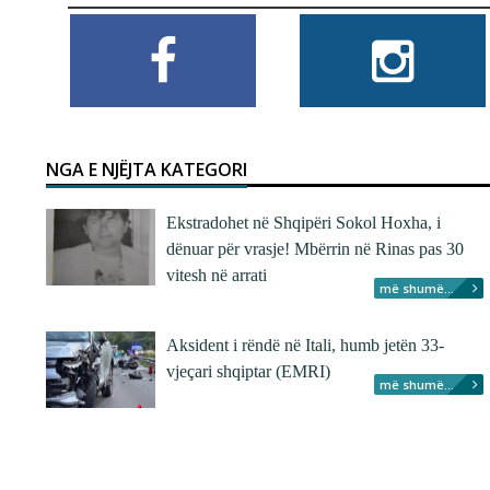
NGA E NJËJTA KATEGORI
Ekstradohet në Shqipëri Sokol Hoxha, i
dënuar për vrasje! Mbërrin në Rinas pas 30
vitesh në arrati
më shumë...
Aksident i rëndë në Itali, humb jetën 33-
vjeçari shqiptar (EMRI)
më shumë...