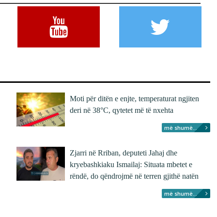
Moti për ditën e enjte, temperaturat ngjiten
deri në 38°C, qytetet më të nxehta
më shumë...
Zjarri në Rriban, deputeti Jahaj dhe
kryebashkiaku Ismailaj: Situata mbetet e
rëndë, do qëndrojmë në terren gjithë natën
më shumë...