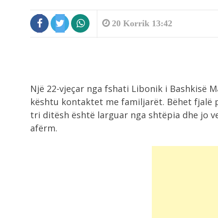
20 Korrik 13:42
9:37
Një 22-vjeçar nga fshati Libonik i Bashkisë
Aksident i rëndë në Itali, humb
jetën...
kështu kontaktet me familjarët. Bëhet fjalë p
tri ditësh është larguar nga shtëpia dhe jo 
afërm.
9:31
Dita e 67 e protestës, pas fjalimeve
9:20
Ushqimet që ndihmojnë në forcimi
kockave...