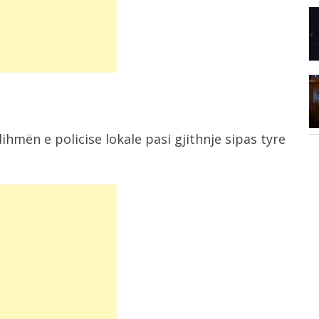
7:51
e
Pesë ushqime që ndihmojnë në
forcimin e...
7:18
Tifozët duartrokasin gjestin e Muçit
pas transferimit...
ihmën e policise lokale pasi gjithnje sipas tyre