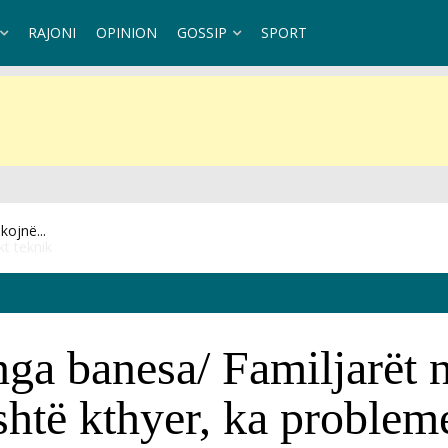
RAJONI
OPINION
GOSSIP
SPORT
t teknik
nga banesa/ Familjarët 
’është kthyer, ka proble