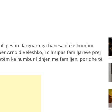
8:37
 Maliq është larguar nga banesa duke humbur
Tunel i fshehtë nën kufirin e BE-së,...
ër Arnold Beleshko, i cili sipas familjarëve prej
vetëm ka humbur lidhjen me familjen, por dhe të
8:11
Salah surprizon me numrin në fanelë,
...
10-ta...
8:06
n e
Zelensky i kërkon NATO-s më shumë
ndihmë...