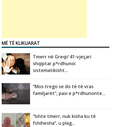
MË TË KLIKUARAT
Tmerr në Greqi/ 41-vjeçari
shqiptar p*rdhunoi
sistematikisht...
“Mos trego se do të të vras
familjarët”, pasi e p*rdhunonte...
“Ishte tmerr, nuk kisha ku të
fshihesha”, u plag...