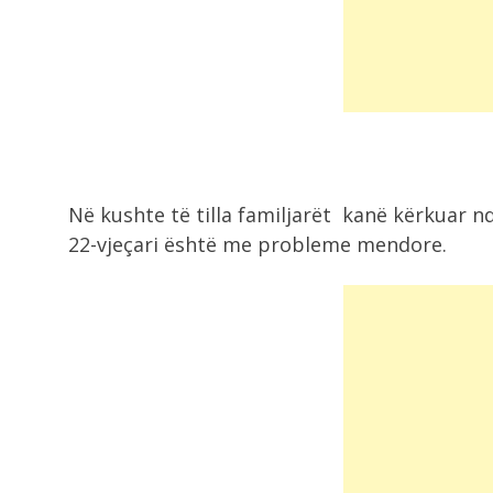
8:56
Zjarri në Rriban, deputeti Jahaj dh
kryebashkiaku...
8:56
I nxehti ekstrem, shënohen
temperatura rekord në...
Në kushte të tilla familjarët kanë kërkuar nd
22-vjeçari është me probleme mendore.