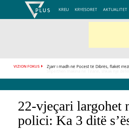
Skip
KREU
KRYESORET
AKTUALITET
to
content
VIZION FOKUS
Shpërthen makina në Tiranë, shkak një defek
22-vjeçari largohet 
polici: Ka 3 ditë s