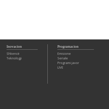
Inovacion
Programacion
Shkencë
Emisione
Teknologji
Seriale
Programi javor
LIVE