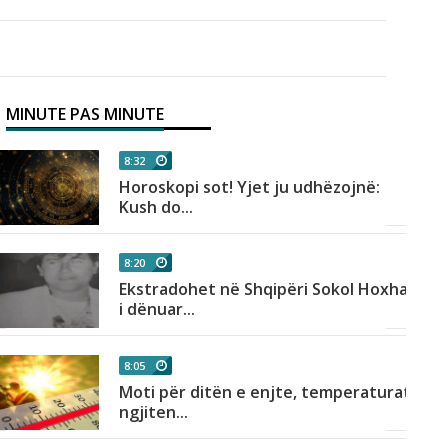
MINUTE PAS MINUTE
8:32
Horoskopi sot! Yjet ju udhëzojnë:
Kush do...
8:20
Ekstradohet në Shqipëri Sokol Hoxha,
i dënuar...
8:05
Moti për ditën e enjte, temperaturat
ngjiten...