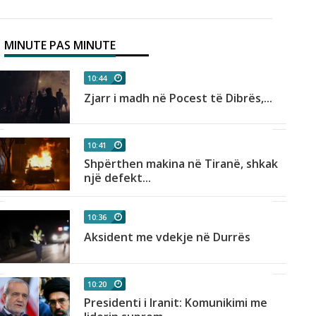
MINUTE PAS MINUTE
10:44
Zjarr i madh në Pocest të Dibrës,...
10:41
Shpërthen makina në Tiranë, shkak
një defekt...
10:36
Aksident me vdekje në Durrës
10:20
Presidenti i Iranit: Komunikimi me