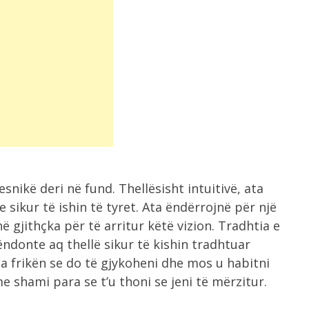
nikë deri në fund. Thellësisht intuitivë, ata
 sikur të ishin të tyret. Ata ëndërrojnë për një
 gjithçka për të arritur këtë vizion. Tradhtia e
lëndonte aq thellë sikur të kishin tradhtuar
pa frikën se do të gjykoheni dhe mos u habitni
e shami para se t’u thoni se jeni të mërzitur.