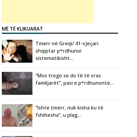
MË TË KLIKUARAT
Tmerr në Greqi/ 41-vjeçari
shqiptar p*rdhunoi
sistematikisht...
“Mos trego se do të të vras
familjarët”, pasi e p*rdhunonte...
“Ishte tmerr, nuk kisha ku të
fshihesha”, u plag...