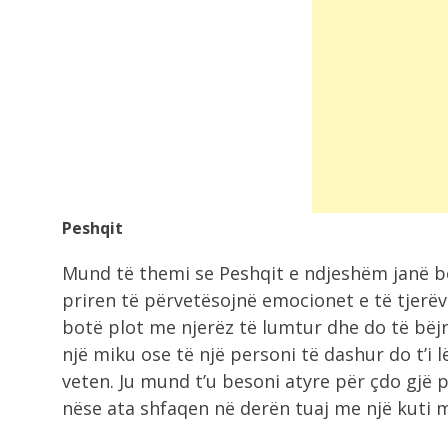
Peshqit
Mund të themi se Peshqit e ndjeshëm janë bes
priren të përvetësojnë emocionet e të tjerëve
botë plot me njerëz të lumtur dhe do të bëjnë
një miku ose të një personi të dashur do t’i 
veten. Ju mund t’u besoni atyre për çdo gjë 
nëse ata shfaqen në derën tuaj me një kuti m