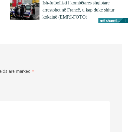
Ish-futbollisti i kombëtares shqiptare
arrestohet në Francë, u kap duke shitur
kokainë (EMRI-FOTO)
më shumë...
ields are marked
*