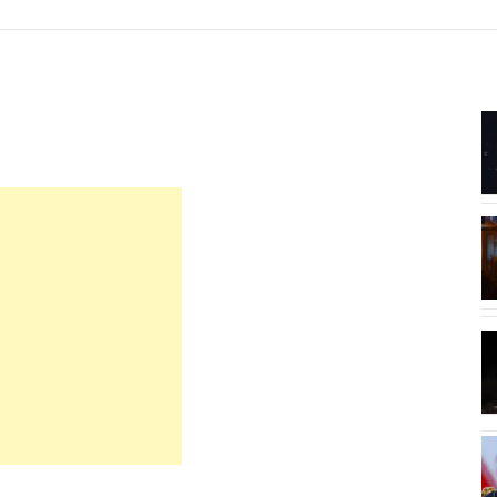
7:51
e
Pesë ushqime që ndihmojnë në
forcimin e...
7:18
Tifozët duartrokasin gjestin e Muçit
pas transferimit...
7:01
Irani dhe Omani arrijnë marrëveshje
..
për Ngushticën...
6:44
ë,
Berat Gjimshiti largohet pas 9