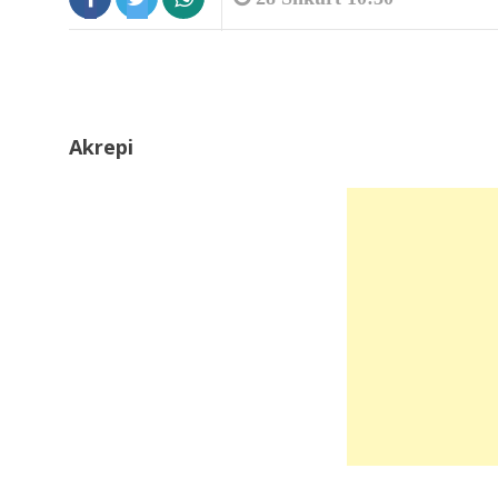
8:56
Akrepi
Zjarri në Rriban, deputeti Jahaj dh
kryebashkiaku...
8:56
I nxehti ekstrem, shënohen
temperatura rekord në...
8:37
Tunel i fshehtë nën kufirin e BE-së,.
8:11
Salah surprizon me numrin në fanel