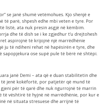
tor” se janë shumë vetëmohues. Kjo shenjë e
 të parë, shpesh edhe mbi veten e tyre. Por
të listë, ata nuk presin asgjë në këmbim.
rrja dhe të dish se i ke zgjedhur t’u drejtohesh
ret aspirojnë të krijojnë një marrëdhënie
ë ju të ndiheni rehat në hapësirën e tyre, dhe
të sapopjekura ose supë pule të bërë në shtëpi.
uara janë Demi – ata që e duan stabilitetin dhe
të jenë kokëfortë, por patjetër që mund të
 gjeni për të qarë dhe nuk ngurrojnë të marrin
në të vështirë të hyjnë në marrëdhënie, por kur e
inë në situata stresuese dhe arrijnë të