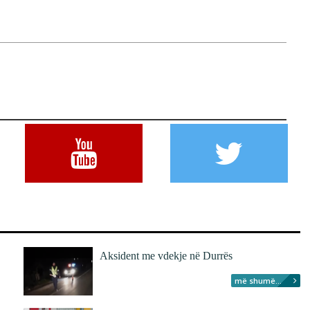
Aksident me vdekje në Durrës
më shumë...