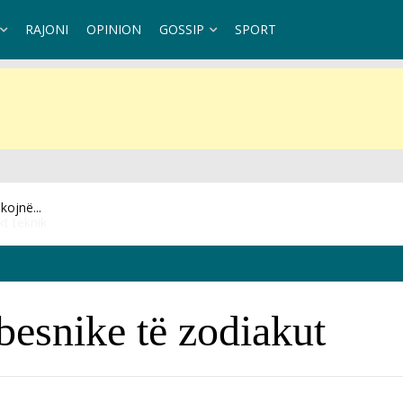
RAJONI
OPINION
GOSSIP
SPORT
t teknik
besnike të zodiakut