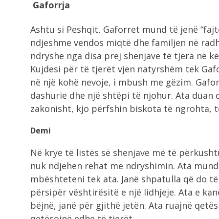
Gaforrja
Ashtu si Peshqit, Gaforret mund të jenë “faj
ndjeshme vendos miqtë dhe familjen në radhë
ndryshe nga disa prej shenjave të tjera në kë
Kujdesi për të tjerët vjen natyrshëm tek Gafo
në një kohë nevoje, i mbush me gëzim. Gafor
dashurie dhe një shtëpi të njohur. Ata duan q
zakonisht, kjo përfshin biskota të ngrohta, 
Demi
Në krye të listës së shenjave më të përkusht
nuk ndjehen rehat me ndryshimin. Ata mund 
mbështeteni tek ata. Janë shpatulla që do të
përsipër vështirësitë e një lidhjeje. Ata e ka
bëjnë, janë për gjithë jetën. Ata ruajnë qetës
qetësojnë edhe të tjerët.