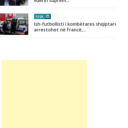
liderin suprem...
10:06
Ish-futbollisti i kombëtares shqiptare
arrestohet në Francë,...