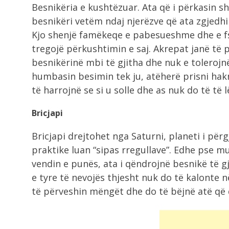
10-ta...
Besnikëria e kushtëzuar. Ata që i përkasin s
besnikëri vetëm ndaj njerëzve që ata zgjedhi
Kjo shenjë famëkeqe e pabesueshme dhe e fs
8:06
Zelensky i kërkon NATO-s më shu
tregojë përkushtimin e saj. Akrepat janë të 
ndihmë...
besnikërinë mbi të gjitha dhe nuk e tolerojn
humbasin besimin tek ju, atëherë prisni hakm
të harrojnë se si u solle dhe as nuk do të të 
Bricjapi
Bricjapi drejtohet nga Saturni, planeti i për
praktike luan “sipas rregullave”. Edhe pse 
vendin e punës, ata i qëndrojnë besnikë të gj
e tyre të nevojës thjesht nuk do të kalonte 
të përveshin mëngët dhe do të bëjnë atë që 