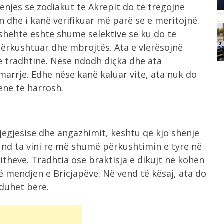
henjës së zodiakut të Akrepit do të tregojnë
sezonesh nga...
n dhe i kanë verifikuar më parë se e meritojnë.
hehtë është shumë selektive se ku do të
6:24
më
përkushtuar dhe mbrojtës. Ata e vlerësojnë
Nënshkruhet Akti i Themelimit dhe
Statuti i...
ë tradhtinë. Nëse ndodh diçka dhe ata
arrje. Edhe nëse kanë kaluar vite, ata nuk do
lënë të harrosh.
gjegjësisë dhe angazhimit, kështu që kjo shenjë
mund ta vini re më shumë përkushtimin e tyre në
ithëve. Tradhtia ose braktisja e dikujt në kohën
në mendjen e Bricjapëve. Në vend të kësaj, ata do
duhet bërë.