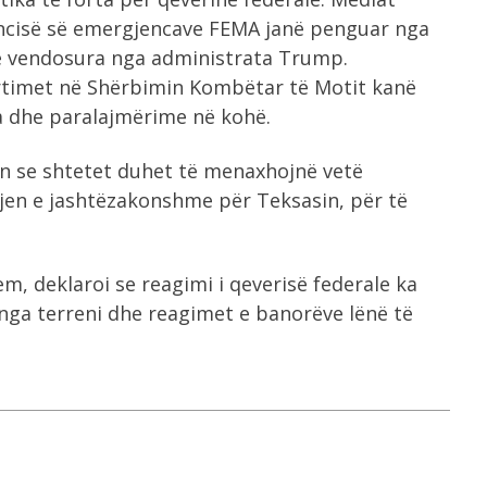
ncisë së emergjencave FEMA janë penguar nga
të vendosura nga administrata Trump.
urtimet në Shërbimin Kombëtar të Motit kanë
a dhe paralajmërime në kohë.
n se shtetet duhet të menaxhojnë vetë
djen e jashtëzakonshme për Teksasin, për të
m, deklaroi se reagimi i qeverisë federale ka
 nga terreni dhe reagimet e banorëve lënë të