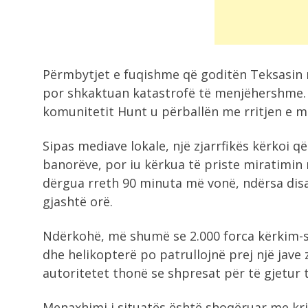
Përmbytjet e fuqishme që goditën Teksasin m
por shkaktuan katastrofë të menjëhershme. 
komunitetit Hunt u përballën me rritjen e m
Sipas mediave lokale, një zjarrfikës kërkoi 
banorëve, por iu kërkua të priste miratimin 
dërgua rreth 90 minuta më vonë, ndërsa dis
gjashtë orë.
Ndërkohë, më shumë se 2.000 forca kërkim-s
dhe helikopterë po patrullojnë prej një jave
autoritetet thonë se shpresat për të gjetur 
Menaxhimi i situatës është shoqëruar me krit