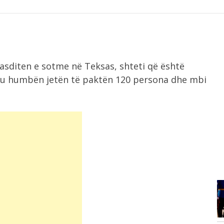
asditen e sotme në Teksas, shteti që është
, ku humbën jetën të paktën 120 persona dhe mbi
10:06
Përfshihet nga flakët banesa në
Shkodër, zjarri...