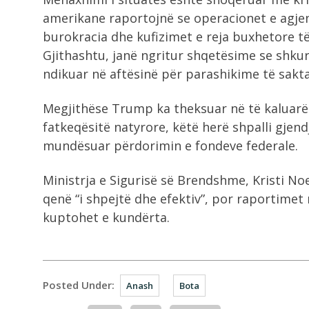
amerikane raportojnë se operacionet e agje
burokracia dhe kufizimet e reja buxhetore 
Gjithashtu, janë ngritur shqetësime se shk
ndikuar në aftësinë për parashikime të sakt
Megjithëse Trump ka theksuar në të kaluarë
fatkeqësitë natyrore, këtë herë shpalli gjen
mundësuar përdorimin e fondeve federale.
Ministrja e Sigurisë së Brendshme, Kristi Noe
qenë “i shpejtë dhe efektiv”, por raportimet
kuptohet e kundërta.
Posted Under:
Anash
Bota