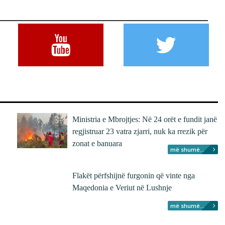
Ministria e Mbrojtjes: Në 24 orët e fundit janë
regjistruar 23 vatra zjarri, nuk ka rrezik për
zonat e banuara
më shumë...
Flakët përfshijnë furgonin që vinte nga
Maqedonia e Veriut në Lushnje
më shumë...