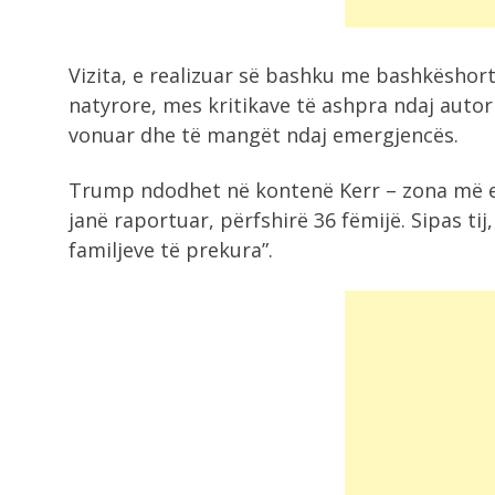
8:20
Prej 5 ditësh nën pushtimin e
Vizita, e realizuar së bashku me bashkëshorte
flakëve,...
natyrore, mes kritikave të ashpra ndaj auto
vonuar dhe të mangët ndaj emergjencës.
8:02
Horoskopi për ditën e sotme, 8
Trump ndodhet në kontenë Kerr – zona më e 
Gusht...
janë raportuar, përfshirë 36 fëmijë. Sipas tij,
familjeve të prekura”.
10:48
Jeta po i përkëdhel! Këto 3 shenja..
10:22
Dhjetëra sulme ruse në Ukrainë, d
të...