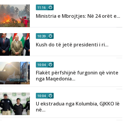
11:16
Ministria e Mbrojtjes: Në 24 orët e...
10:39
Kush do të jetë presidenti i ri...
10:04
Flakët përfshijnë furgonin që vinte
nga Maqedonia...
10:04
U ekstradua nga Kolumbia, GJKKO lë
në...