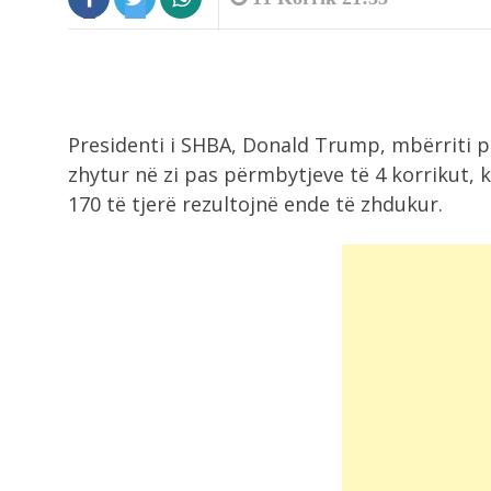
Presidenti i SHBA, Donald Trump, mbërriti p
zhytur në zi pas përmbytjeve të 4 korrikut
170 të tjerë rezultojnë ende të zhdukur.
8:23
Termometri prek 40°C në Tiranë,
“përvëlohen” Elbasani...