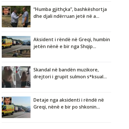
“Humba gjithçka”, bashkëshortja
dhe djali ndërruan jetë në a...
Aksident i rëndë në Greqi, humbin
jetën nënë e bir nga Shqip...
Skandal në bandën muzikore,
drejtori i grupit sulmon s*ksual...
Detaje nga aksidenti i rëndë në
Greqi, nënë e bir po shkonin...