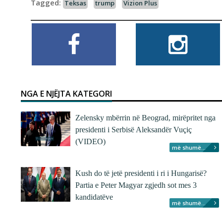
Tagged:
Teksas
trump
Vizion Plus
NGA E NJËJTA KATEGORI
Zelensky mbërrin në Beograd, mirëpritet nga
presidenti i Serbisë Aleksandër Vuçiç
(VIDEO)
më shumë...
Kush do të jetë presidenti i ri i Hungarisë?
Partia e Peter Magyar zgjedh sot mes 3
kandidatëve
më shumë...