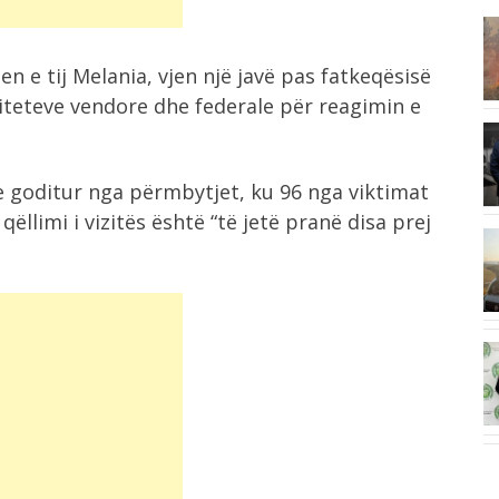
9:58
I dorëzoi fanelën me numrin 10
n e tij Melania, vjen një javë pas fatkeqësisë
Salah,...
riteteve vendore dhe federale për reagimin e
9:50
Mbyllet dita e 69 e protestës, nis...
goditur nga përmbytjet, ku 96 nga viktimat
 qëllimi i vizitës është “të jetë pranë disa prej
9:42
Qëndrimi ulur për shumë orë mund
.
të...
9:42
y
Shuhen disa vatra zjarri, forcat
vijojnë operacionin...