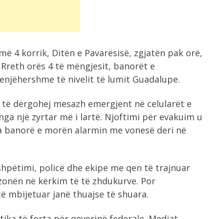
ë 4 korrik, Ditën e Pavarësisë, zgjatën pak orë,
Rreth orës 4 të mëngjesit, banorët e
enjëhershme të nivelit të lumit Guadalupe.
që të dërgohej mesazh emergjent në celularët e
nga një zyrtar më i lartë. Njoftimi për evakuim u
a banorë e morën alarmin me vonesë deri në
hpëtimi, policë dhe ekipe me qen të trajnuar
 zonën në kërkim të të zhdukurve. Por
të mbijetuar janë thuajse të shuara.
ika të forta për qeverinë federale. Mediat