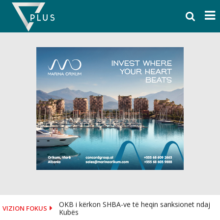
Skip
to
content
OKB i kërkon SHBA-ve të heqin sanksionet ndaj
VIZION FOKUS
Kubës