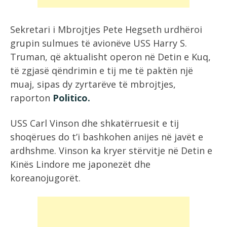
Sekretari i Mbrojtjes Pete Hegseth urdhëroi
grupin sulmues të avionëve USS Harry S.
Truman, që aktualisht operon në Detin e Kuq,
të zgjasë qëndrimin e tij me të paktën një
muaj, sipas dy zyrtarëve të mbrojtjes,
raporton
Politico.
USS Carl Vinson dhe shkatërruesit e tij
shoqërues do t’i bashkohen anijes në javët e
ardhshme. Vinson ka kryer stërvitje në Detin e
Kinës Lindore me japonezët dhe
koreanojugorët.