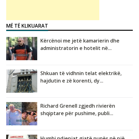
MË TË KLIKUARAT
Kërcënoi me jetë kamarierin dhe
administratorin e hotelit në...
Shkuan të vidhnin telat elektrikë,
hajdutin e zë korenti, dy...
Richard Grenell zgjedh rivierën
shqiptare për pushime, publi...
Humbi ndjenjat gjatë punës në një