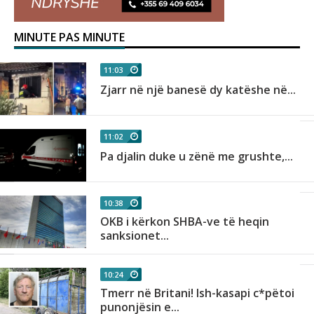
MINUTE PAS MINUTE
11:03
Zjarr në një banesë dy katëshe në...
11:02
Pa djalin duke u zënë me grushte,...
10:38
OKB i kërkon SHBA-ve të heqin
sanksionet...
10:24
Tmerr në Britani! Ish-kasapi c*pëtoi
punonjësin e...