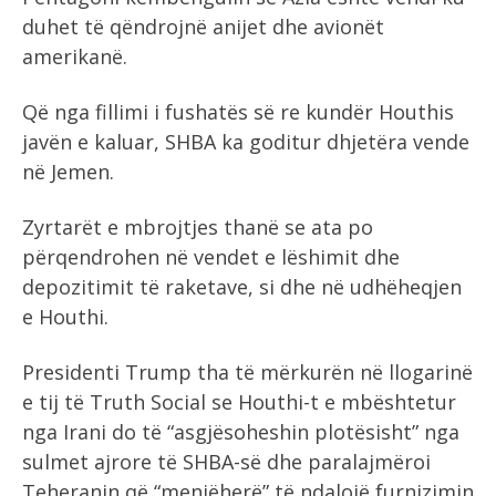
duhet të qëndrojnë anijet dhe avionët
amerikanë.
Që nga fillimi i fushatës së re kundër Houthis
javën e kaluar, SHBA ka goditur dhjetëra vende
në Jemen.
Zyrtarët e mbrojtjes thanë se ata po
përqendrohen në vendet e lëshimit dhe
depozitimit të raketave, si dhe në udhëheqjen
e Houthi.
Presidenti Trump tha të mërkurën në llogarinë
e tij të Truth Social se Houthi-t e mbështetur
nga Irani do të “asgjësoheshin plotësisht” nga
sulmet ajrore të SHBA-së dhe paralajmëroi
Teheranin që “menjëherë” të ndalojë furnizimin