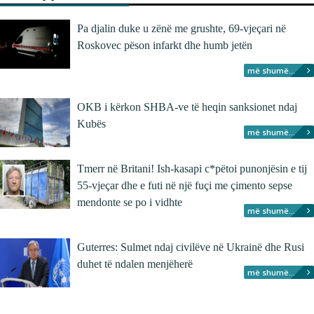
Pa djalin duke u zënë me grushte, 69-vjeçari në
Roskovec pëson infarkt dhe humb jetën
më shumë...
OKB i kërkon SHBA-ve të heqin sanksionet ndaj
Kubës
më shumë...
Tmerr në Britani! Ish-kasapi c*pëtoi punonjësin e tij
55-vjeçar dhe e futi në një fuçi me çimento sepse
mendonte se po i vidhte
më shumë...
Guterres: Sulmet ndaj civilëve në Ukrainë dhe Rusi
duhet të ndalen menjëherë
më shumë...