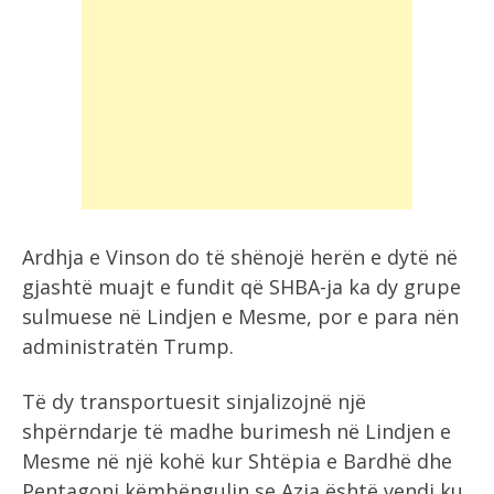
Ardhja e Vinson do të shënojë herën e dytë në
gjashtë muajt e fundit që SHBA-ja ka dy grupe
sulmuese në Lindjen e Mesme, por e para nën
administratën Trump.
Të dy transportuesit sinjalizojnë një
shpërndarje të madhe burimesh në Lindjen e
Mesme në një kohë kur Shtëpia e Bardhë dhe
Pentagoni këmbëngulin se Azia është vendi ku