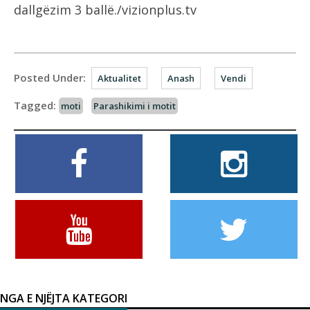
dallgëzim 3 ballë./vizionplus.tv
Posted Under:
Aktualitet
Anash
Vendi
Tagged:
moti
Parashikimi i motit
NGA E NJËJTA KATEGORI