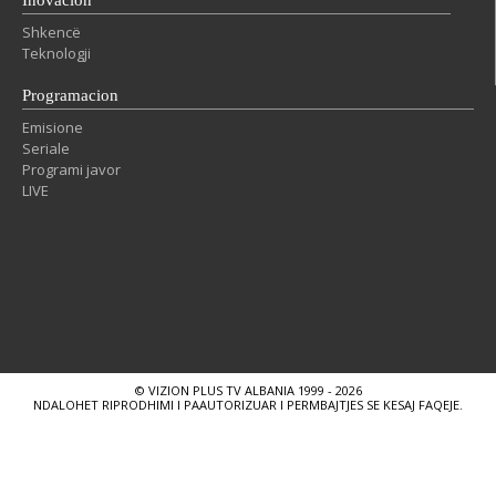
Inovacion
Shkencë
Teknologji
Programacion
Emisione
Seriale
Programi javor
LIVE
© VIZION PLUS TV ALBANIA 1999 - 2026
NDALOHET RIPRODHIMI I PAAUTORIZUAR I PERMBAJTJES SE KESAJ FAQEJE.