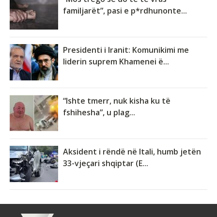
familjarët”, pasi e p*rdhunonte...
Presidenti i Iranit: Komunikimi me
liderin suprem Khamenei ë...
“Ishte tmerr, nuk kisha ku të
fshihesha”, u plag...
Aksident i rëndë në Itali, humb jetën
33-vjeçari shqiptar (E...