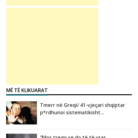
MË TË KLIKUARAT
Tmerr në Greqi/ 41-vjeçari shqiptar
p*rdhunoi sistematikisht...
“Mos trego se do të të vras