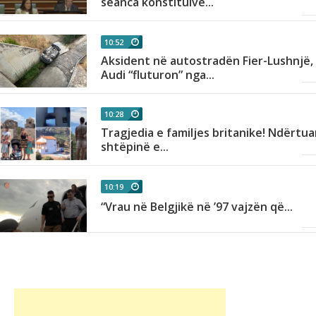
seanca konstituive...
10:52
in
Aksident në autostradën Fier-Lushnjë,
Audi “fluturon” nga...
10:28
Tragjedia e familjes britanike! Ndërtua
shtëpinë e...
10:19
,
“Vrau në Belgjikë në ’97 vajzën që...