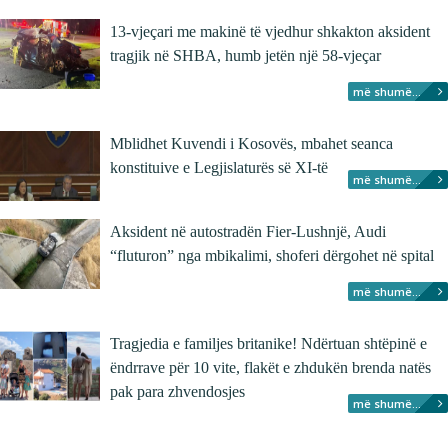
13-vjeçari me makinë të vjedhur shkakton aksident
tragjik në SHBA, humb jetën një 58-vjeçar
më shumë...
Mblidhet Kuvendi i Kosovës, mbahet seanca
konstituive e Legjislaturës së XI-të
më shumë...
Aksident në autostradën Fier-Lushnjë, Audi
“fluturon” nga mbikalimi, shoferi dërgohet në spital
më shumë...
Tragjedia e familjes britanike! Ndërtuan shtëpinë e
ëndrrave për 10 vite, flakët e zhdukën brenda natës
pak para zhvendosjes
më shumë...