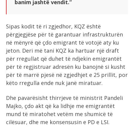
banim jashtë vendit.”
Sipas kodit të ri zgjedhor, KQZ është
përgjegjëse për të garantuar infrastrukturën
në mënyrë që çdo emigrant të votojë aty ku
jeton. Deri më tani KQZ ka hartuar një draft
për rregullat që duhet të ndjekin emigrantët
për të regjistruar adresën ku banojnë si kusht
për të marrë pjesë në zgjedhjet e 25 prillit, por
këto rregulla ende nuk janë miratuar.
Dhe pavarësisht thirrjeve të ministrit Pandeli
Majko, çdo akt që ka lidhje me emigrantët
mund të miratohet vetëm me shumicë të
cilësuar, dhe me konsensusin e PD e LSI.