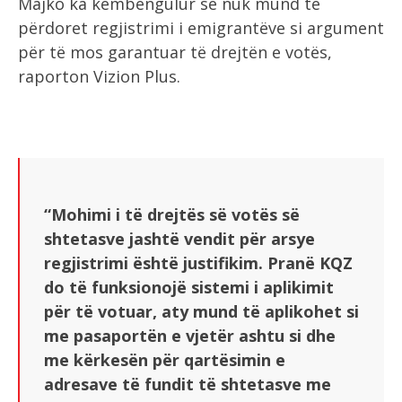
Majko ka këmbëngulur se nuk mund të
përdoret regjistrimi i emigrantëve si argument
për të mos garantuar të drejtën e votës,
raporton Vizion Plus.
“Mohimi i të drejtës së votës së
shtetasve jashtë vendit për arsye
regjistrimi është justifikim. Pranë KQZ
do të funksionojë sistemi i aplikimit
për të votuar, aty mund të aplikohet si
me pasaportën e vjetër ashtu si dhe
me kërkesën për qartësimin e
adresave të fundit të shtetasve me