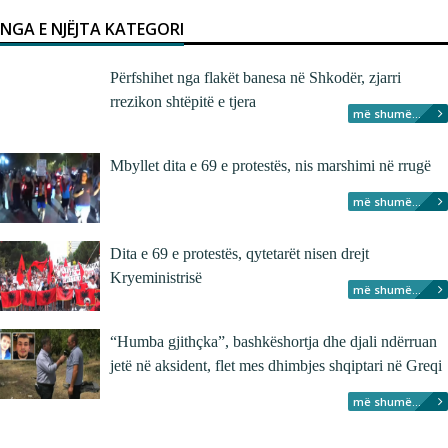
NGA E NJËJTA KATEGORI
Përfshihet nga flakët banesa në Shkodër, zjarri
rrezikon shtëpitë e tjera
më shumë...
Mbyllet dita e 69 e protestës, nis marshimi në rrugë
më shumë...
Dita e 69 e protestës, qytetarët nisen drejt
Kryeministrisë
më shumë...
“Humba gjithçka”, bashkëshortja dhe djali ndërruan
jetë në aksident, flet mes dhimbjes shqiptari në Greqi
më shumë...