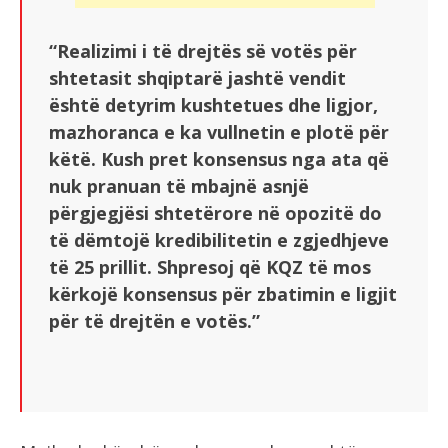
“Realizimi i të drejtës së votës për
shtetasit shqiptarë jashtë vendit
është detyrim kushtetues dhe ligjor,
mazhoranca e ka vullnetin e plotë për
këtë. Kush pret konsensus nga ata që
nuk pranuan të mbajnë asnjë
përgjegjësi shtetërore në opozitë do
të dëmtojë kredibilitetin e zgjedhjeve
të 25 prillit. Shpresoj që KQZ të mos
kërkojë konsensus për zbatimin e ligjit
për të drejtën e votës.”