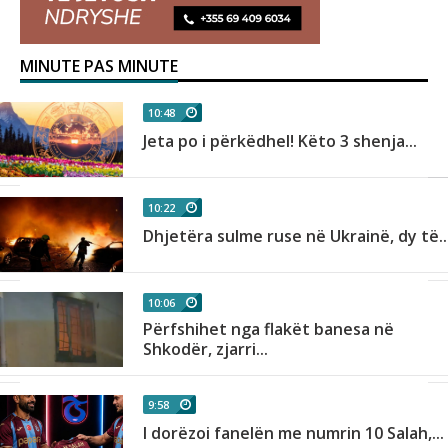
MINUTE PAS MINUTE
10:48
Jeta po i përkëdhel! Këto 3 shenja...
10:22
Dhjetëra sulme ruse në Ukrainë, dy të..
10:06
Përfshihet nga flakët banesa në
Shkodër, zjarri...
9:58
I dorëzoi fanelën me numrin 10 Salah,...