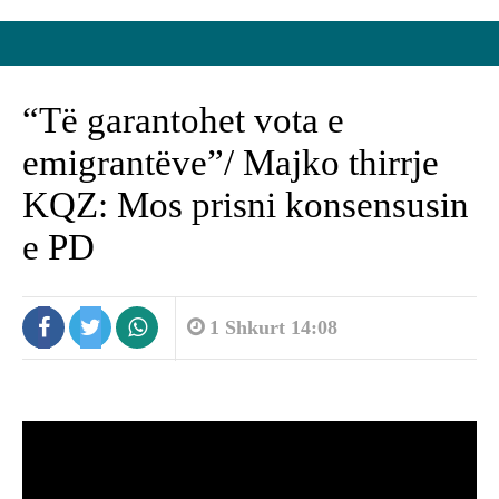
“Të garantohet vota e
emigrantëve”/ Majko thirrje
KQZ: Mos prisni konsensusin
e PD
1 Shkurt 14:08