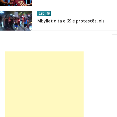
9:50
Mbyllet dita e 69 e protestës, nis...