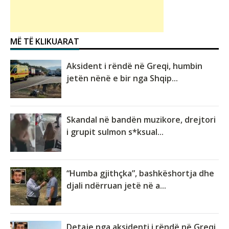
MË TË KLIKUARAT
Aksident i rëndë në Greqi, humbin
jetën nënë e bir nga Shqip...
Skandal në bandën muzikore, drejtori
i grupit sulmon s*ksual...
“Humba gjithçka”, bashkëshortja dhe
djali ndërruan jetë në a...
Detaje nga aksidenti i rëndë në Greqi,