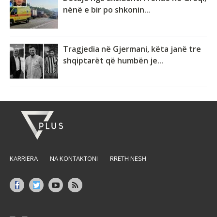
nënë e bir po shkonin...
Tragjedia në Gjermani, këta janë tre
shqiptarët që humbën je...
KARRIERA
NA KONTAKTONI
RRETH NESH