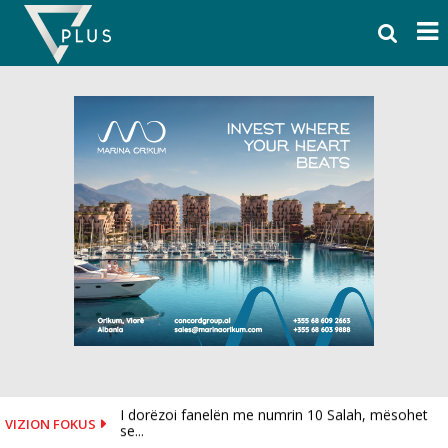
Skip
to
content
I dorëzoi fanelën me numrin 10 Salah, mësohet
VIZION FOKUS
se...