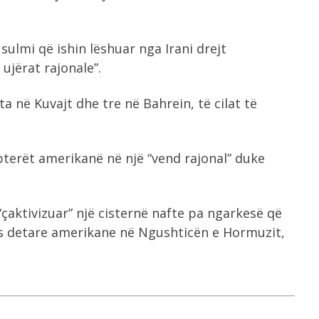
sulmi që ishin lëshuar nga Irani drejt
ujërat rajonale”.
ta në Kuvajt dhe tre në Bahrein, të cilat të
pterët amerikanë në një “vend rajonal” duke
çaktivizuar” një cisternë nafte pa ngarkesë që
dës detare amerikane në Ngushticën e Hormuzit,