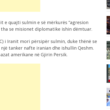
Krujës,...
8:45
it e quajti sulmin e së mërkurës “agresion
ë
Aksident i trefishtë në aksin Lezhë-
e tha se misionet diplomatike ishin dëmtuar.
Laç, një...
C) i Iranit mori përsipër sulmin, duke thënë se
8:23
një tanker nafte iranian dhe ishullin Qeshm.
Termometri prek 40°C në Tiranë,
bazat amerikane në Gjirin Persik.
“përvëlohen” Elbasani...
8:20
Prej 5 ditësh nën pushtimin e
flakëve,...
8:02
or,
Horoskopi për ditën e sotme, 8
Gusht...