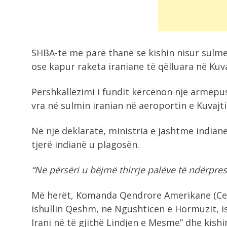
SHBA-të më parë thanë se kishin nisur sulme 
ose kapur raketa iraniane të qëlluara në Kuv
Përshkallëzimi i fundit kërcënon një armëp
vra në sulmin iranian në aeroportin e Kuvajti
Në një deklaratë, ministria e jashtme indian
tjerë indianë u plagosën.
“Ne përsëri u bëjmë thirrje palëve të ndërpresi
Më herët, Komanda Qendrore Amerikane (Cent
ishullin Qeshm, në Ngushticën e Hormuzit, is
Irani në të gjithë Lindjen e Mesme” dhe kishi