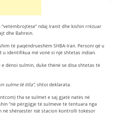
“vetëmbrojtëse” ndaj Iranit dhe kishin rrëzuar
ajt dhe Bahrein.
ushim të paqëndrueshëm SHBA-Iran. Personi që u
t u identifikua më vonë si një shtetas indian.
e e dënoi sulmin, duke thënë se disa shtetas të
n sulme të tilla”,
shtoi deklarata.
com) tha se sulmet e saj gjatë natës në
hin “në përgjigje të sulmeve të tentuara nga
n në shënjestër një stacion kontrolli tokësor