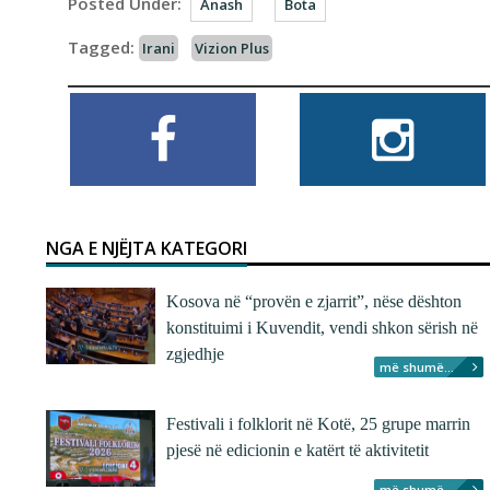
Posted Under:
Anash
Bota
Tagged:
Irani
Vizion Plus
NGA E NJËJTA KATEGORI
Kosova në “provën e zjarrit”, nëse dështon
konstituimi i Kuvendit, vendi shkon sërish në
zgjedhje
më shumë...
Festivali i folklorit në Kotë, 25 grupe marrin
pjesë në edicionin e katërt të aktivitetit
më shumë...