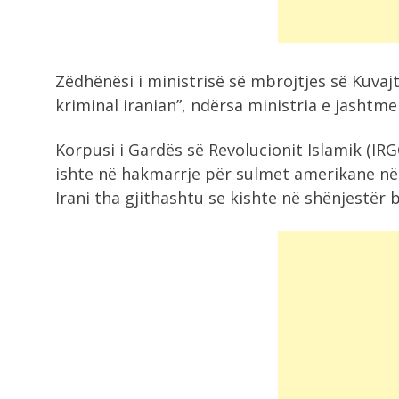
nga Maqedonia...
10:04
Zëdhënësi i ministrisë së mbrojtjes së Kuvajt
U ekstradua nga Kolumbia, GJKKO l
kriminal iranian”, ndërsa ministria e jashtm
në...
Korpusi i Gardës së Revolucionit Islamik (IRG
9:44
ishte në hakmarrje për sulmet amerikane në 
“Një trekëndësh bllokoi qiellin në
Irani tha gjithashtu se kishte në shënjestër 
2002”, Pentagoni...
9:24
Fluks i shtuar në portin e Vlorës,...
9:20
U konfirmua nga Senati si ambasad
Ambasada...