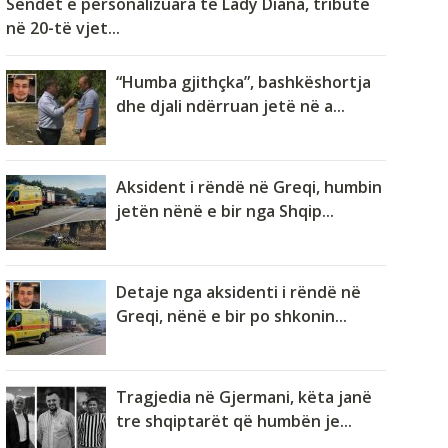
Sendet e personalizuara të Lady Diana, tribute
në 20-të vjet...
“Humba gjithçka”, bashkëshortja
dhe djali ndërruan jetë në a...
Aksident i rëndë në Greqi, humbin
jetën nënë e bir nga Shqip...
Detaje nga aksidenti i rëndë në
Greqi, nënë e bir po shkonin...
Tragjedia në Gjermani, këta janë
tre shqiptarët që humbën je...