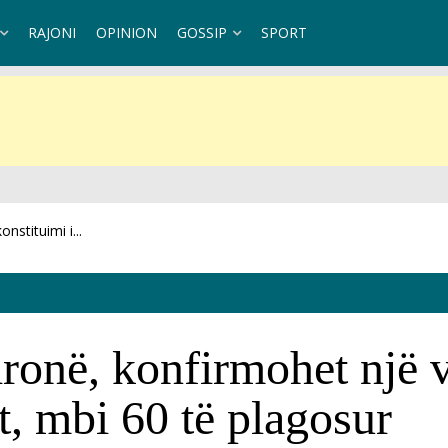
RAJONI
OPINION
GOSSIP
SPORT
.
dronë, konfirmohet një 
t, mbi 60 të plagosur