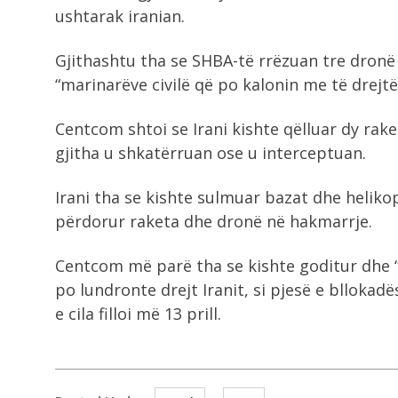
ushtarak iranian.
Gjithashtu tha se SHBA-të rrëzuan tre dronë 
“marinarëve civilë që po kalonin me të drejtë 
Centcom shtoi se Irani kishte qëlluar dy rake
gjitha u shkatërruan ose u interceptuan.
Irani tha se kishte sulmuar bazat dhe heliko
përdorur raketa dhe dronë në hakmarrje.
Centcom më parë tha se kishte goditur dhe “
po lundronte drejt Iranit, si pjesë e blloka
e cila filloi më 13 prill.