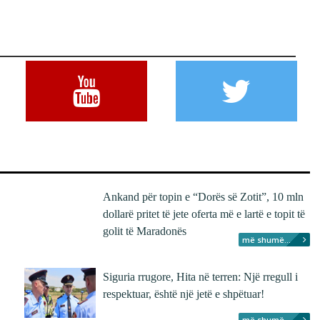
Ankand për topin e “Dorës së Zotit”, 10 mln
dollarë pritet të jete oferta më e lartë e topit të
golit të Maradonës
më shumë...
Siguria rrugore, Hita në terren: Një rregull i
respektuar, është një jetë e shpëtuar!
më shumë...