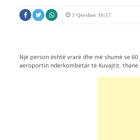
3 Qershor 16:17
Një person është vrarë dhe më shumë se 60 
aeroportin ndërkombëtar të Kuvajtit, thanë z
10:04
Flakët përfshijnë furgonin që vint