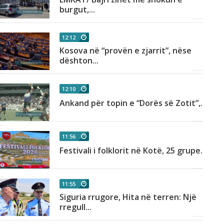
burgut,...
12:12
Kosova në “provën e zjarrit”, nëse
dështon...
12:10
Ankand për topin e “Dorës së Zotit”,...
11:56
Festivali i folklorit në Kotë, 25 grupe...
11:55
Siguria rrugore, Hita në terren: Një
rregull...