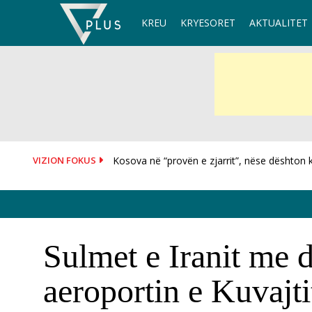
Skip
KREU
KRYESORET
AKTUALITET
to
content
VIZION FOKUS
Ankand për topin e “Dorës së Zotit”, 10 mln..
Sulmet e Iranit me 
aeroportin e Kuvajti