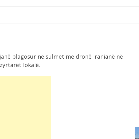
janë plagosur në sulmet me dronë iranianë në
yrtarët lokalë.
9:02
e
Djegia e mbeturinave në landfillin e