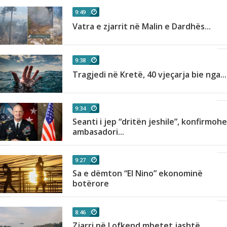
9:49
Vatra e zjarrit në Malin e Dardhës...
9:38
Tragjedi në Kretë, 40 vjeçarja bie nga...
9:34
Seanti i jep “dritën jeshile”, konfirmoh
ambasadori...
9:27
Sa e dëmton “El Nino” ekonominë
botërore
8:46
Zjarri në Lofkend mbetet jashtë