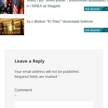
Seanti i jep “dritën jeshile”, konfirmohet ambasadori i
ri i SHBA në Shqipëri
më shumë...
Sa e dëmton “El Nino” ekonominë botërore
më shumë...
Leave a Reply
Your email address will not be published.
Required fields are marked
*
Comment
*