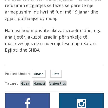
refuzimin e zgjatjes së fazës së parë të një
armëpushimi që hyri në fuqi më 19 janar dhe
zgjati pothuajse dy muaj.
Hamasi hodhi poshtë akuzat izraelite dhe, nga
ana tjetër, akuzoi Izraelin për shkelje të
marrëveshjes që u ndërmjetësua nga Katari,
Egjipti dhe SHBA.
Posted Under:
Anash
Bota
Tagged:
Gaza
Hamasi
Vizion Plus