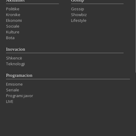
Aktualitet
Gossip
Politike
Gossip
Kronike
Showbiz
Ekonomi
Lifestyle
Sociale
Kulture
Bota
Inovacion
Shkencë
Teknologji
Programacion
Emisione
Seriale
Programi javor
LIVE