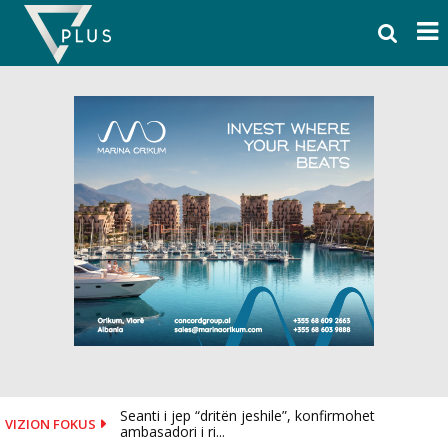
Skip
to
content
Seanti i jep “dritën jeshile”, konfirmohet
VIZION FOKUS
ambasadori i ri...