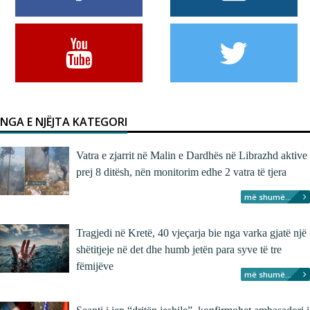
NGA E NJËJTA KATEGORI
Vatra e zjarrit në Malin e Dardhës në Librazhd aktive
prej 8 ditësh, nën monitorim edhe 2 vatra të tjera
më shumë...
Tragjedi në Kretë, 40 vjeçarja bie nga varka gjatë një
shëtitjeje në det dhe humb jetën para syve të tre
fëmijëve
më shumë...