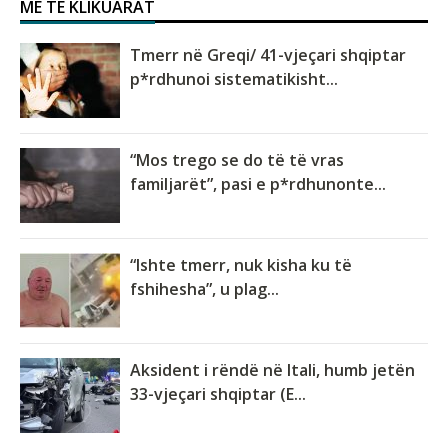
MË TË KLIKUARAT
Tmerr në Greqi/ 41-vjeçari shqiptar
p*rdhunoi sistematikisht...
“Mos trego se do të të vras
familjarët”, pasi e p*rdhunonte...
“Ishte tmerr, nuk kisha ku të
fshihesha”, u plag...
Aksident i rëndë në Itali, humb jetën
33-vjeçari shqiptar (E...