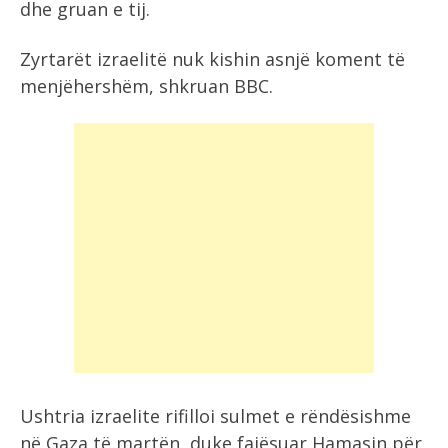
dhe gruan e tij.
Zyrtarët izraelitë nuk kishin asnjë koment të
menjëhershëm, shkruan BBC.
Ushtria izraelite rifilloi sulmet e rëndësishme
në Gaza të martën, duke fajësuar Hamasin për