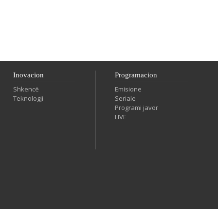
Inovacion
Programacion
Shkencë
Emisione
Teknologji
Seriale
Programi javor
LIVE