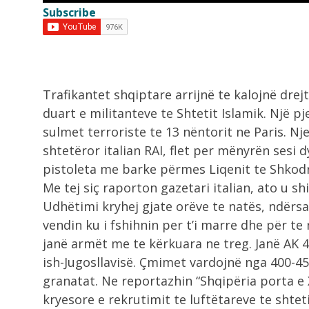
10-ta...
Subscribe
8:06
Zelensky i kërkon NATO-s më shu
ndihmë...
Trafikantet shqiptare arrijnë te kalojnë dr
duart e militanteve te Shtetit Islamik. Një 
sulmet terroriste te 13 nëntorit ne Paris.
Nje
shtetëror italian RAI, flet per mënyrën sesi 
pistoleta me barke përmes Liqenit te Shkodrë
Me tej siç raporton gazetari italian, ato u sh
Udhëtimi kryhej gjate orëve te natës, ndërsa
vendin ku i fshihnin per t’i marre dhe për te n
janë armët me te kërkuara ne treg. Janë AK 47
ish-Jugosllavisë. Çmimet vardojnë nga 400-45
granatat. Ne reportazhin “Shqipëria porta e 
kryesore e rekrutimit te luftëtareve te shteti