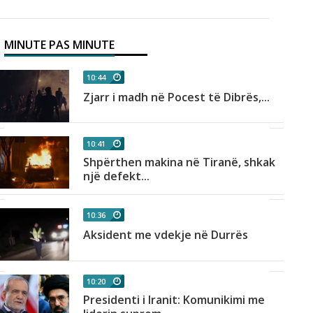
MINUTE PAS MINUTE
10:44
Zjarr i madh në Pocest të Dibrës,...
10:41
Shpërthen makina në Tiranë, shkak
një defekt...
10:36
Aksident me vdekje në Durrës
10:20
Presidenti i Iranit: Komunikimi me