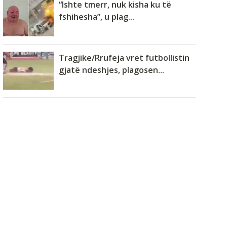
“Ishte tmerr, nuk kisha ku të
fshihesha”, u plag...
Tragjike/Rrufeja vret futbollistin
gjatë ndeshjes, plagosen...