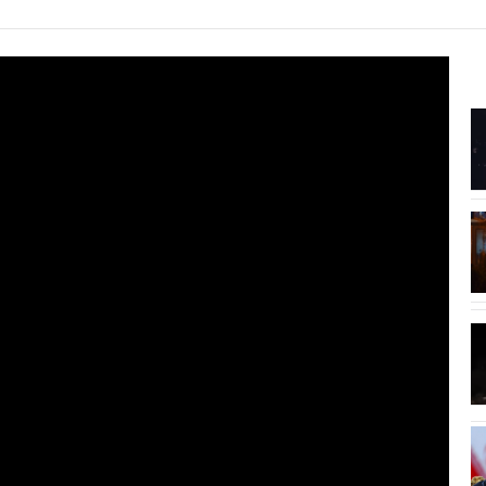
7:51
e
Pesë ushqime që ndihmojnë në
forcimin e...
7:18
Tifozët duartrokasin gjestin e Muçit
pas transferimit...
7:01
Irani dhe Omani arrijnë marrëveshje
..
për Ngushticën...
6:44
ë,
Berat Gjimshiti largohet pas 9