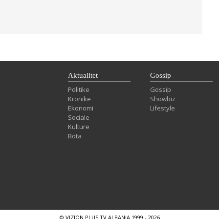
Aktualitet
Gossip
Politike
Gossip
Kronike
Showbiz
Ekonomi
Lifestyle
Sociale
Kulture
Bota
© VIZION PLUS TV ALBANIA 1999 - 2026