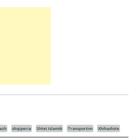
azh
shqiperia
Shtet Islamik
Transportim
Xhihadiste