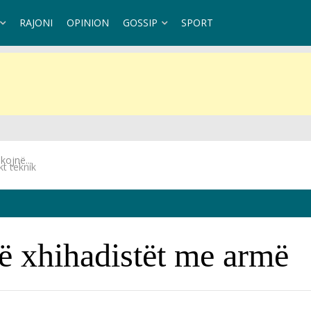
RAJONI
OPINION
GOSSIP
SPORT
t teknik
në xhihadistët me armë