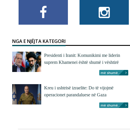
NGA E NJËJTA KATEGORI
Presidenti i Iranit: Komunikimi me liderin
suprem Khamenei është shumë i vështirë
më shumë...
Kreu i ushtrisë izraelite: Do të vijojmë
operacionet parandaluese në Gaza
më shumë...