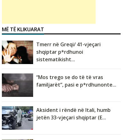
MË TË KLIKUARAT
Tmerr në Greqi/ 41-vjeçari
shqiptar p*rdhunoi
sistematikisht...
“Mos trego se do të të vras
familjarët”, pasi e p*rdhunonte...
Aksident i rëndë në Itali, humb
jetën 33-vjeçari shqiptar (E...