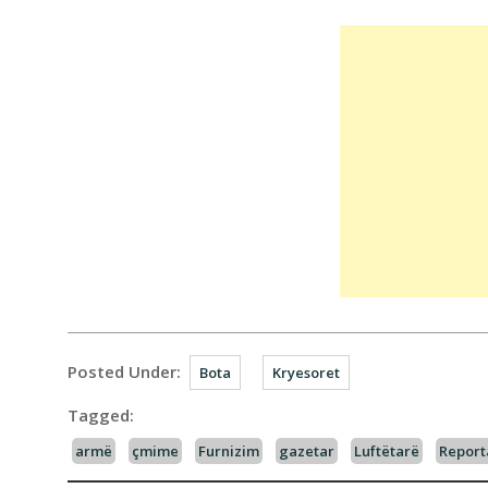
Posted Under:
Bota
Kryesoret
Tagged:
armë
çmime
Furnizim
gazetar
Luftëtarë
Report