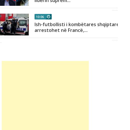
liderin suprem...
10:06
Ish-futbollisti i kombëtares shqiptare
arrestohet në Francë,...