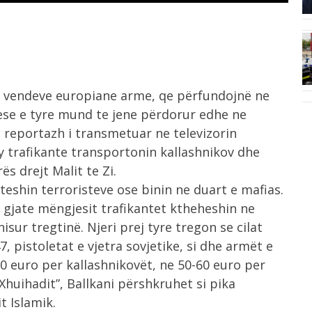
sezonesh nga...
6:24
më
Nënshkruhet Akti i Themelimit dhe
Statuti i...
ejt vendeve europiane arme, qe përfundojnë ne
pjese e tyre mund te jene përdorur edhe ne
 reportazh i transmetuar ne televizorin
dy trafikante transportonin kallashnikov dhe
s drejt Malit te Zi.
iteshin terroristeve ose binin ne duart e mafias.
 gjate mëngjesit trafikantet ktheheshin ne
isur tregtinë. Njeri prej tyre tregon se cilat
, pistoletat e vjetra sovjetike, si dhe armët e
0 euro per kallashnikovët, ne 50-60 euro per
Xhuihadit”, Ballkani përshkruhet si pika
t Islamik.