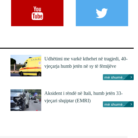
Udhëtimi me varkë kthehet në tragjedi, 40-
vjeçarja humb jetën në sy të fëmijëve
më shumë...
Aksident i rëndë në Itali, humb jetën 33-
vjeçari shqiptar (EMRI)
më shumë...