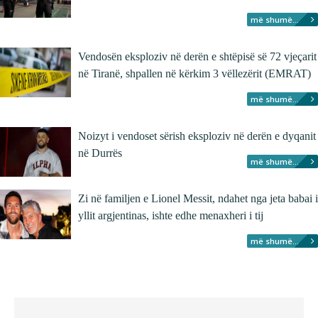
më shumë...
Vendosën eksploziv në derën e shtëpisë së 72 vjeçarit
në Tiranë, shpallen në kërkim 3 vëllezërit (EMRAT)
më shumë...
Noizyt i vendoset sërish eksploziv në derën e dyqanit
në Durrës
më shumë...
Zi në familjen e Lionel Messit, ndahet nga jeta babai i
yllit argjentinas, ishte edhe menaxheri i tij
më shumë...