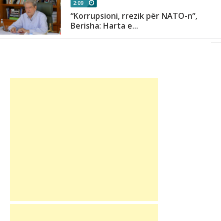
2:09
a
“Korrupsioni, rrezik për NATO-n”,
Berisha: Harta e...