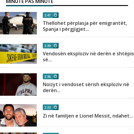
MINUTE PAS MINUTE
2:47
Thellohet përplasja për emigrantët,
Spanja i përgjigjet...
2:39
Vendosën eksploziv në derën e shtëpi
së...
2:36
Noizyt i vendoset sërish eksploziv në
derën...
2:23
Zi në familjen e Lionel Messit, ndahet...