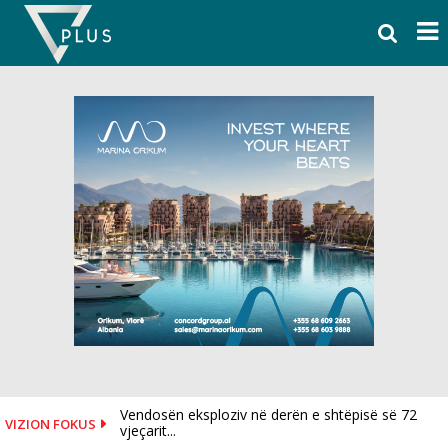
Skip
to
content
Vendosën eksploziv në derën e shtëpisë së 72
VIZION FOKUS
vjeçarit...