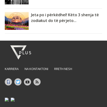
Jeta po i përkëdhel! Këto 3 shenja të
zodiakut do të përjeto...
KARRIERA
NA KONTAKTONI
RRETH NESH