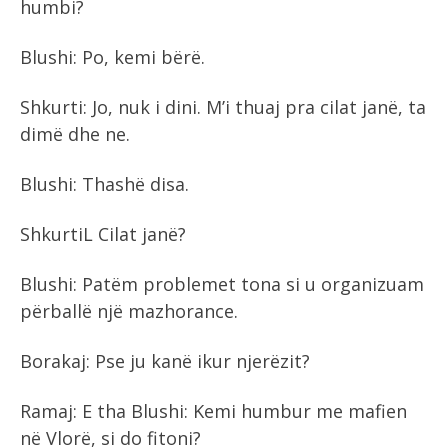
humbi?
Blushi: Po, kemi bërë.
Shkurti: Jo, nuk i dini. M’i thuaj pra cilat janë, ta
dimë dhe ne.
Blushi: Thashë disa.
ShkurtiL Cilat janë?
Blushi: Patëm problemet tona si u organizuam
përballë një mazhorance.
Borakaj: Pse ju kanë ikur njerëzit?
Ramaj: E tha Blushi: Kemi humbur me mafien
në Vlorë, si do fitoni?