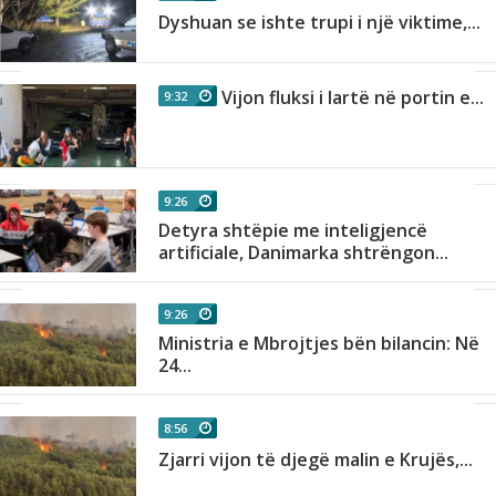
Dyshuan se ishte trupi i një viktime,...
Vijon fluksi i lartë në portin e...
9:32
9:26
Detyra shtëpie me inteligjencë
.
artificiale, Danimarka shtrëngon...
9:26
Ministria e Mbrojtjes bën bilancin: Në
n
24...
8:56
Zjarri vijon të djegë malin e Krujës,...
..