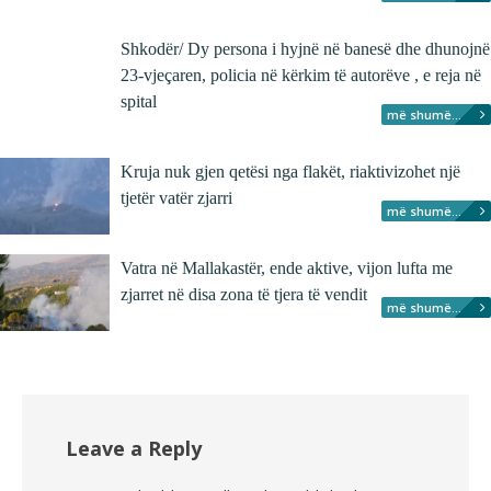
Shkodër/ Dy persona i hyjnë në banesë dhe dhunojnë
23-vjeçaren, policia në kërkim të autorëve , e reja në
spital
më shumë...
Kruja nuk gjen qetësi nga flakët, riaktivizohet një
tjetër vatër zjarri
më shumë...
Vatra në Mallakastër, ende aktive, vijon lufta me
zjarret në disa zona të tjera të vendit
më shumë...
Leave a Reply