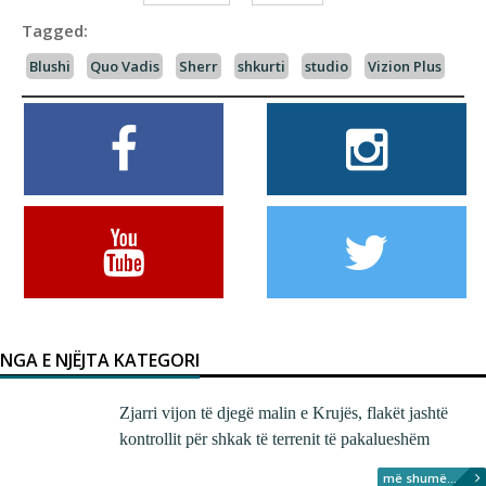
Tagged:
Blushi
Quo Vadis
Sherr
shkurti
studio
Vizion Plus
NGA E NJËJTA KATEGORI
Zjarri vijon të djegë malin e Krujës, flakët jashtë
kontrollit për shkak të terrenit të pakalueshëm
më shumë...