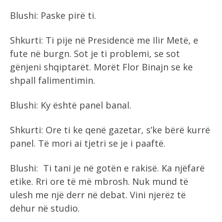
Blushi: Paske pirë ti.
Shkurti: Ti pije në Presidencë me Ilir Metë, e
fute në burgn. Sot je ti problemi, se sot
gënjeni shqiptarët. Morët Flor Binajn se ke
shpall falimentimin.
Blushi: Ky është panel banal.
Shkurti: Ore ti ke qenë gazetar, s’ke bërë kurrë
panel. Të mori ai tjetri se je i paaftë.
Blushi: Ti tani je në gotën e rakisë. Ka njëfarë
etike. Rri ore të më mbrosh. Nuk mund të
ulesh me një derr në debat. Vini njerëz të
dehur në studio.