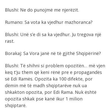
Blushi: Ne do punojmë me njerëzit.
Rumano: Sa vota ka vjedhur mazhoranca?
Blushi: Unë s’e di sa ka vjedhur. Ju tregova një
rast.
Borakaj: Sa Vora janë në të gjithë Shqipërinë?
Blushi: Të shihni si problem opozitën… më vjen
keq t’ju them që keni rënë pre e propagandës
së Edi Ramës. Opozita ka 100 difekte, por
dëmin më të madh shqiptarëve nuk ua
shkakton opozita, por Edi Rama. Nuk është
opozita shkak pse kanë ikur 1 milion
shqiptarë.