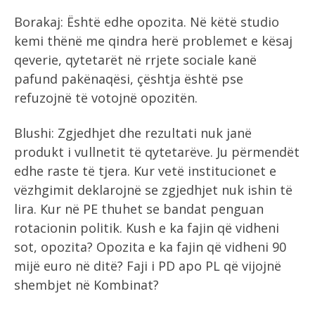
Borakaj: Është edhe opozita. Në këtë studio
kemi thënë me qindra herë problemet e kësaj
qeverie, qytetarët në rrjete sociale kanë
pafund pakënaqësi, çështja është pse
refuzojnë të votojnë opozitën.
Blushi: Zgjedhjet dhe rezultati nuk janë
produkt i vullnetit të qytetarëve. Ju përmendët
edhe raste të tjera. Kur vetë institucionet e
vëzhgimit deklarojnë se zgjedhjet nuk ishin të
lira. Kur në PE thuhet se bandat penguan
rotacionin politik. Kush e ka fajin që vidheni
sot, opozita? Opozita e ka fajin që vidheni 90
mijë euro në ditë? Faji i PD apo PL që vijojnë
shembjet në Kombinat?