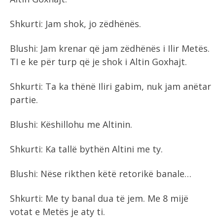
Shkurti: Jam shok, jo zëdhënës.
Blushi: Jam krenar që jam zëdhënës i Ilir Metës.
TI e ke për turp që je shok i Altin Goxhajt.
Shkurti: Ta ka thënë Iliri gabim, nuk jam anëtar
partie.
Blushi: Këshillohu me Altinin.
Shkurti: Ka tallë bythën Altini me ty.
Blushi: Nëse rikthen këtë retorikë banale…
Shkurti: Me ty banal dua të jem. Me 8 mijë
votat e Metës je aty ti.