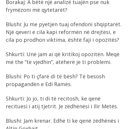
Borakaj: A bëtë një analizë tuajën pse nuk
frymëzoni më qytetarët?
Blushi: Ju me pyetjen tuaj ofendoni shqiptarët.
Një qeveri e cila kapi reformën në drejtësi, e
cila po prodhon viktima, është faji i opozitës?
Shkurti: Unë jam ai që kritikoj opozitën. Meqë
më the “të vjedhin”, atëherë je ti problemi.
Blushi: Po ti çfarë di të bësh? Të besosh
propagandën e Edi Ramës.
Shkurti: Jo jo, ti di të recitosh, ke qenë
recituesi i atij tjetrit. Je zëdhënësi i Ilir Metës.
Blushi: Jam krenar. Edhe ti ke qenë zëdhënës i
Altin Goxhajt.