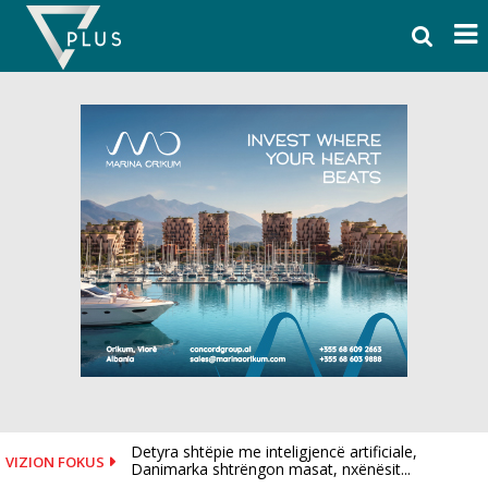
Skip
to
content
Detyra shtëpie me inteligjencë artificiale,
VIZION FOKUS
Danimarka shtrëngon masat, nxënësit...