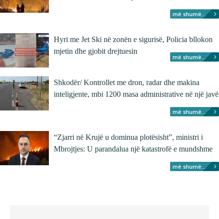
më shumë...
Hyri me Jet Ski në zonën e sigurisë, Policia bllokon
mjetin dhe gjobit drejtuesin
më shumë...
Shkodër/ Kontrollet me dron, radar dhe makina
inteligjente, mbi 1200 masa administrative në një javë
më shumë...
“Zjarri në Krujë u dominua plotësisht”, ministri i
Mbrojtjes: U parandalua një katastrofë e mundshme
më shumë...