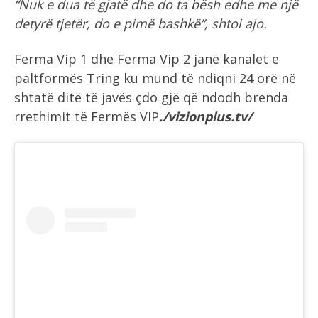
“Nuk e dua të gjatë dhe do ta bësh edhe me një
detyrë tjetër, do e pimë bashkë”, shtoi ajo.
Ferma Vip 1 dhe Ferma Vip 2 janë kanalet e
paltformës Tring ku mund të ndiqni 24 orë në
shtatë ditë të javës çdo gjë që ndodh brenda
rrethimit të Fermës VIP
./vizionplus.tv/