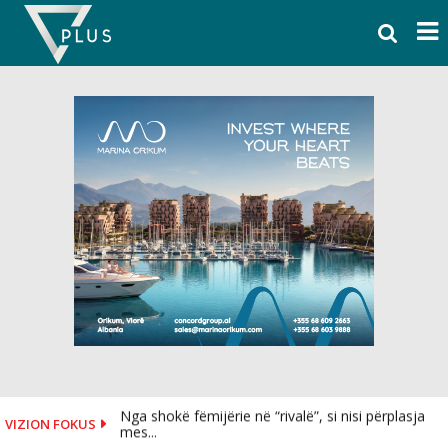
Skip
to
content
Nga shokë fëmijërie në “rivalë”, si nisi përplasja
VIZION FOKUS
mes...