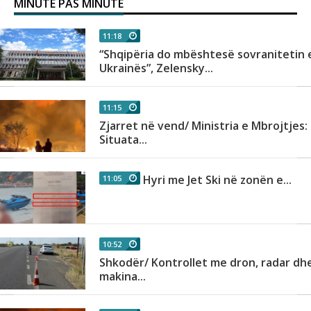
MINUTE PAS MINUTE
11:18
“Shqipëria do mbështesë sovranitetin 
Ukrainës”, Zelensky...
11:15
Zjarret në vend/ Ministria e Mbrojtjes:
Situata...
Hyri me Jet Ski në zonën e...
11:05
10:52
Shkodër/ Kontrollet me dron, radar dh
makina...