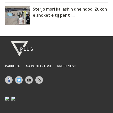
Sterjo mori kallashin dhe ndoqi Zukon
e shokët e tij për t’i...
KARRIERA
NA KONTAKTONI
RRETH NESH