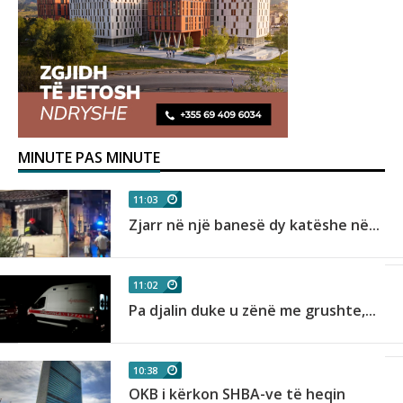
MINUTE PAS MINUTE
11:03
Zjarr në një banesë dy katëshe në...
11:02
Pa djalin duke u zënë me grushte,...
10:38
OKB i kërkon SHBA-ve të heqin