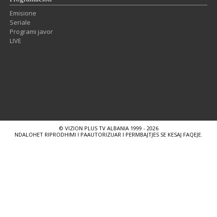
Emisione
Seriale
Programi javor
LIVE
© VIZION PLUS TV ALBANIA 1999 - 2026
NDALOHET RIPRODHIMI I PAAUTORIZUAR I PERMBAJTJES SE KESAJ FAQEJE.