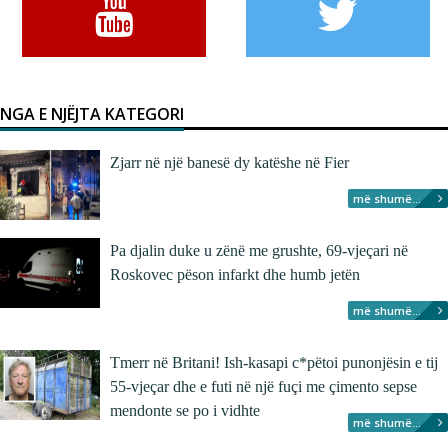
NGA E NJËJTA KATEGORI
Zjarr në një banesë dy katëshe në Fier
më shumë...
Pa djalin duke u zënë me grushte, 69-vjeçari në
Roskovec pëson infarkt dhe humb jetën
më shumë...
Tmerr në Britani! Ish-kasapi c*pëtoi punonjësin e tij
55-vjeçar dhe e futi në një fuçi me çimento sepse
mendonte se po i vidhte
më shumë...