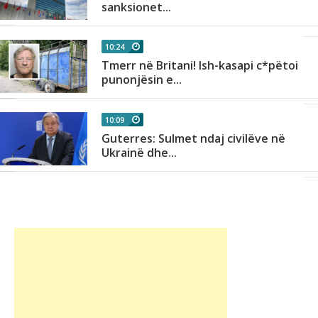
sanksionet...
10:24
Tmerr në Britani! Ish-kasapi c*pëtoi
punonjësin e...
10:09
Guterres: Sulmet ndaj civilëve në
Ukrainë dhe...