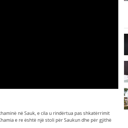
10:19
“Vrau në Belgjikë në ’97 vajzën
që...
10:05
ur
E pazakontë/ Këshilltarja merr
pjesë në mbledhje...
9:49
Vatra e zjarrit në Malin e
Dardhës...
9:38
Tragjedi në Kretë, 40 vjeçarja bie
nga...
 xhaminë në Sauk, e cila u rindërtua pas shkatërrimit
Xhamia e re është një stoli për Saukun dhe për gjithë