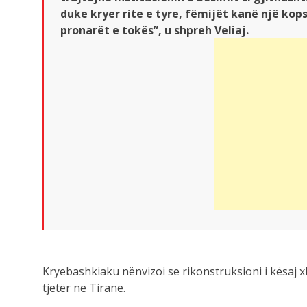
duke kryer rite e tyre, fëmijët kanë një ko
pronarët e tokës”, u shpreh Veliaj.
Kryebashkiaku nënvizoi se rikonstruksioni i kësaj xh
tjetër në Tiranë.