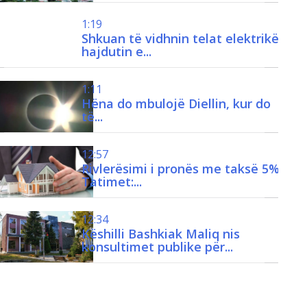
1:19
Shkuan të vidhnin telat elektrikë,
hajdutin e...
1:11
Hëna do mbulojë Diellin, kur do
të...
12:57
Rivlerësimi i pronës me taksë 5%,
Tatimet:...
12:34
Këshilli Bashkiak Maliq nis
konsultimet publike për...