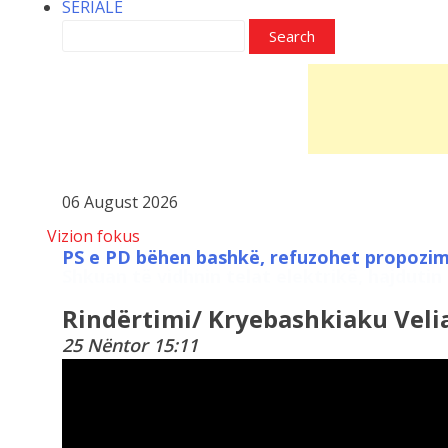
SERIALE
06 August 2026
Vizion fokus
Shkuan të vidhnin telat elektrikë, hajdutin e
Rindërtimi/ Kryebashkiaku Veli
25 Nëntor 15:11
11:16
Grabitja e argjendarisë në
Paskuqan, autorët vodhën...