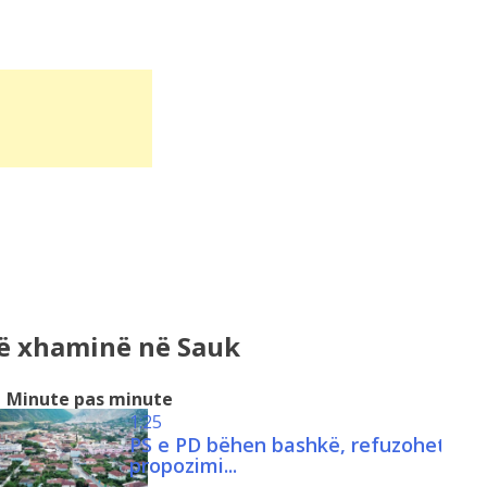
në xhaminë në Sauk
Minute pas minute
1:25
PS e PD bëhen bashkë, refuzohet
propozimi...