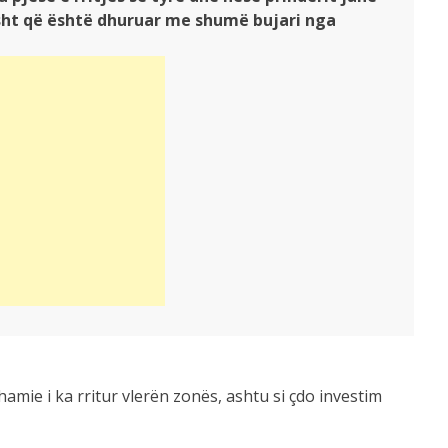
psht që është dhuruar me shumë bujari nga
amie i ka rritur vlerën zonës, ashtu si çdo investim