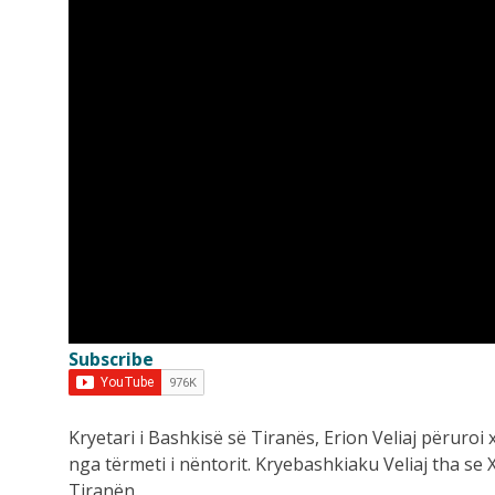
11:11
“Nuk dua të bëhet si Biden”,
Trump...
11:03
13-vjeçari me makinë të vjedh
shkakton aksident...
10:58
Mblidhet Kuvendi i Kosovës,
mbahet seanca konstituive...
10:52
Subscribe
Aksident në autostradën Fier-
Lushnjë, Audi “fluturon” nga...
Kryetari i Bashkisë së Tiranës, Erion Veliaj përuroi
nga tërmeti i nëntorit. Kryebashkiaku Veliaj tha se 
Tiranën.