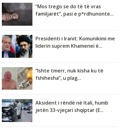
“Mos trego se do të të vras
familjarët”, pasi e p*rdhunonte...
Presidenti i Iranit: Komunikimi me
liderin suprem Khamenei ë...
“Ishte tmerr, nuk kisha ku të
fshihesha”, u plag...
Aksident i rëndë në Itali, humb
jetën 33-vjeçari shqiptar (E...