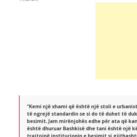
“Kemi një xhami që është një stoli e urbanis
të ngrejë standardin se si do të duhet të du
besimit. Jam mirënjohës edhe për ata që kan
është dhuruar Bashkisë dhe tani është një kë
trajtojnë institucionin e besimit si gjithasht