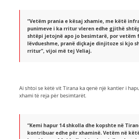
“Vetëm prania e kësaj xhamie, me këtë infra
punimeve i ka rritur vleren edhe gjithë shtë
shtëpi jetojnë apo jo besimtarë, por vetëm f
lëvdueshme, pranë diçkaje dinjitoze si kjo s
rritur”, vijoi më tej Veliaj.
Ai shtoi se këtë vit Tirana ka qenë një kantier i hap
xhami të reja për besimtarët.
“Kemi hapur 14 shkolla dhe kopshte në Tiran
kontribuar edhe për xhaminë. Vetëm në këtë
kemi hapur 14 shkolla, kjo xhami dhe xhamia 