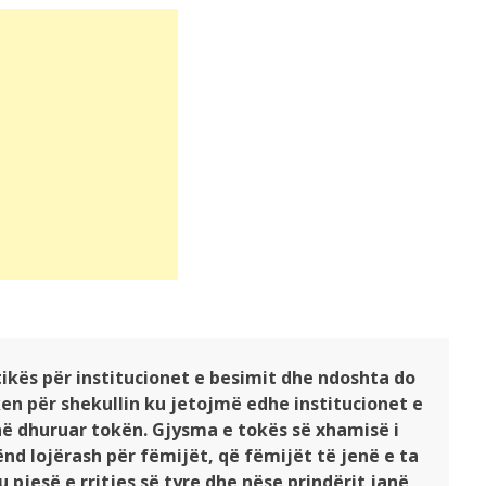
tikës për institucionet e besimit dhe ndoshta do
ken për shekullin ku jetojmë edhe institucionet e
ë dhuruar tokën. Gjysma e tokës së xhamisë i
nd lojërash për fëmijët, që fëmijët të jenë e ta
u pjesë e rritjes së tyre dhe nëse prindërit janë