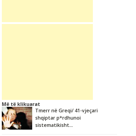
Më të klikuarat
Tmerr në Greqi/ 41-vjeçari
shqiptar p*rdhunoi
sistematikisht...