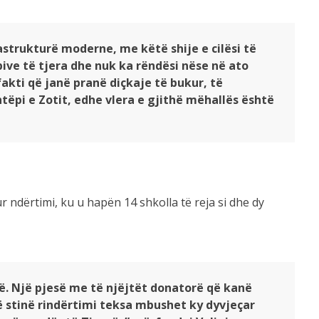
strukturë moderne, me këtë shije e cilësi të
pive të tjera dhe nuk ka rëndësi nëse në ato
akti që janë pranë diçkaje të bukur, të
htëpi e Zotit, edhe vlera e gjithë mëhallës është
ur ndërtimi, ku u hapën 14 shkolla të reja si dhe dy
ë. Një pjesë me të njëjtët donatorë që kanë
 stinë rindërtimi teksa mbushet ky dyvjeçar
në qendër të Tiranës”, përfundoi Veliaj.