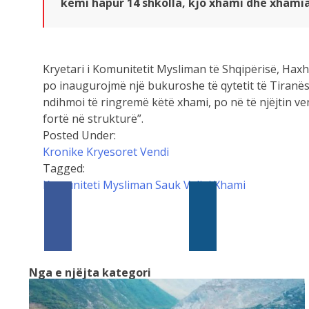
Kryetari i Komunitetit Mysliman të Shqipërisë, Hax
po inaugurojmë një bukuroshe të qytetit të Tiranës
ndihmoi të ringremë këtë xhami, po në të njëjtin 
fortë në strukturë”.
Posted Under:
Kronike
Kryesoret
Vendi
Tagged:
Komuniteti Mysliman
Sauk
Veliaj
Xhami
Nga e njëjta kategori