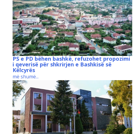
PS e PD bëhen bashkë, refuzohet propozimi
i qeverisë për shkrirjen e Bashkisë së
Këlcyrës
më shumë...