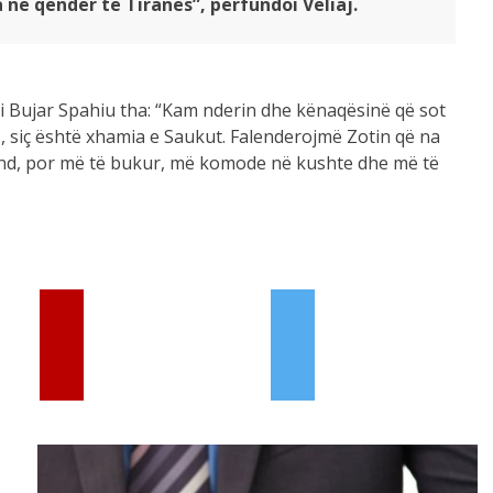
hi Bujar Spahiu tha: “Kam nderin dhe kënaqësinë që sot
, siç është xhamia e Saukut. Falenderojmë Zotin që na
vend, por më të bukur, më komode në kushte dhe më të