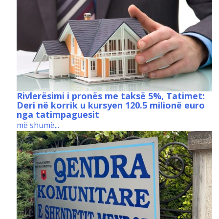
Rivlerësimi i pronës me taksë 5%, Tatimet:
Deri në korrik u kursyen 120.5 milionë euro
nga tatimpaguesit
më shumë...