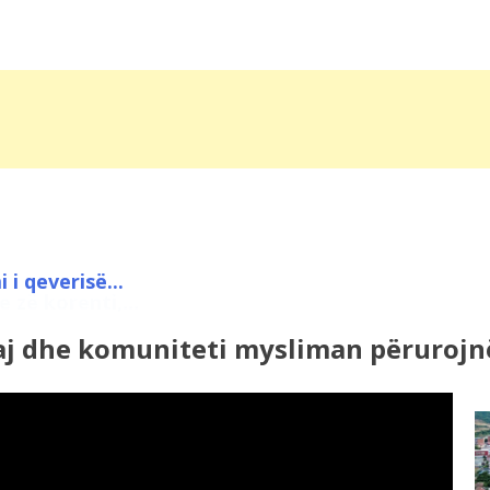
 zë korenti,...
aj dhe komuniteti mysliman përuroj
10:28
Tragjedia e familjes britanike!
Ndërtuan shtëpinë e...