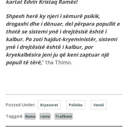
kartat Edvin Kristaq Ramës!
Shpesh herë ky njeri i sëmurë psikik,
drogaxhi dhe i dënuar, del përpara popullit e
thotë se sistemi ynë i drejtësisë është i
kalbur. Po zoti hajdut-kryeministër, sistemi
ynë i drejtësisë është i kalbur, por
kryekalbësira jeni ju që keni zaptuar një
popull të tërë,
” tha Thimo.
Posted Under:
Kryesoret
Politike
Vendi
Tagged:
Ikona
rama
Trafikant