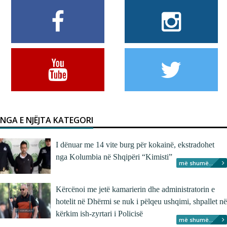
NGA E NJËJTA KATEGORI
I dënuar me 14 vite burg për kokainë, ekstradohet
nga Kolumbia në Shqipëri “Kimisti”
më shumë...
Kërcënoi me jetë kamarierin dhe administratorin e
hotelit në Dhërmi se nuk i pëlqeu ushqimi, shpallet në
kërkim ish-zyrtari i Policisë
më shumë...