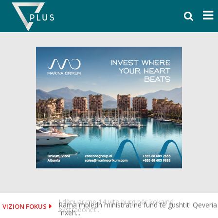
Skip
to
content
Rama mbledh ministrat në fund të gushtit! Qeveria
VIZION FOKUS
“nxeh...