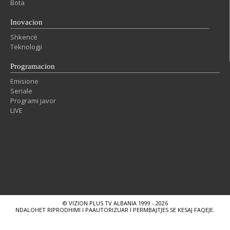
Bota
Inovacion
Shkencë
Teknologji
Programacion
Emisione
Seriale
Programi javor
LIVE
© VIZION PLUS TV ALBANIA 1999 - 2026
NDALOHET RIPRODHIMI I PAAUTORIZUAR I PERMBAJTJES SE KESAJ FAQEJE.