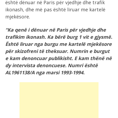
është dënuar në Paris për vjedhje dhe trafik
ikonash, dhe më pas është liruar me kartelë
mjekësore.
“Ka qenë i dënuar në Paris për vjedhje dhe
trafikim ikonash. Ka bërë burg 1 vit e gjysmë.
Është liruar nga burgu me kartelë mjekësore
për skizofreni të theksuar. Numrin e burgut
e kam denoncuar publikisht. E kam thënë në
dy intervista denoncuese. Numri është
AL1961138/A nga marsi 1993-1994.