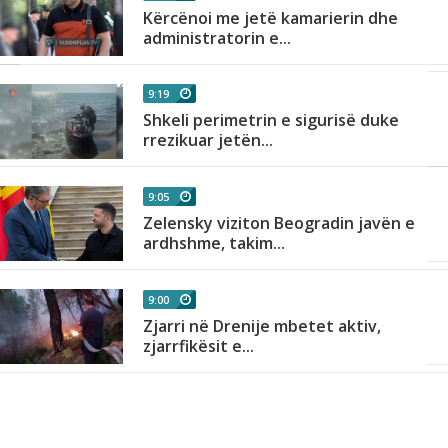
Kërcënoi me jetë kamarierin dhe
administratorin e...
9:19
Shkeli perimetrin e sigurisë duke
rrezikuar jetën...
9:05
Zelensky viziton Beogradin javën e
ardhshme, takim...
9:00
Zjarri në Drenije mbetet aktiv,
zjarrfikësit e...