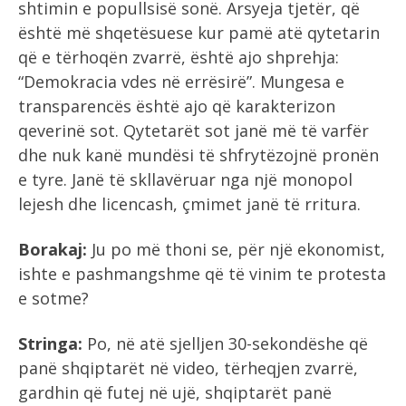
shtimin e popullsisë sonë. Arsyeja tjetër, që
është më shqetësuese kur pamë atë qytetarin
që e tërhoqën zvarrë, është ajo shprehja:
“Demokracia vdes në errësirë”. Mungesa e
transparencës është ajo që karakterizon
qeverinë sot. Qytetarët sot janë më të varfër
dhe nuk kanë mundësi të shfrytëzojnë pronën
e tyre. Janë të skllavëruar nga një monopol
lejesh dhe licencash, çmimet janë të rritura.
Borakaj:
Ju po më thoni se, për një ekonomist,
ishte e pashmangshme që të vinim te protesta
e sotme?
Stringa:
Po, në atë sjelljen 30-sekondëshe që
panë shqiptarët në video, tërheqjen zvarrë,
gardhin që futej në ujë, shqiptarët panë