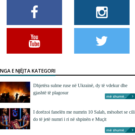
NGA E NJËJTA KATEGORI
Dhjetëra sulme ruse në Ukrainë, dy të vdekur dhe
gjashtë të plagosur
më shumë...
I dorëzoi fanelën me numrin 10 Salah, mësohet se cili
do të jetë numri i ri në shpinën e Muçit
më shumë...