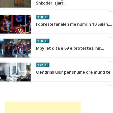
Shkodër, zjarri...
9:58
I dorëzoi fanelën me numrin 10 Salah,...
9:50
Mbyllet dita e 69 e protestës, nis...
9:42
Qëndrimi ulur për shumë orë mund të..
në