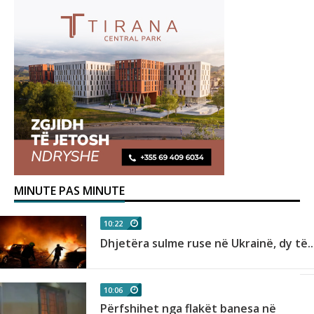
MINUTE PAS MINUTE
10:22
Dhjetëra sulme ruse në Ukrainë, dy të..
10:06
Përfshihet nga flakët banesa në