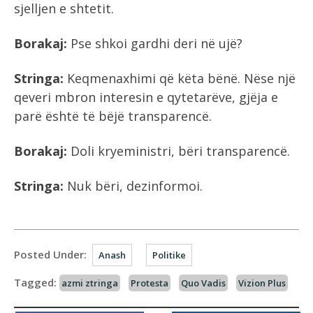
sjelljen e shtetit.
Borakaj:
Pse shkoi gardhi deri në ujë?
Stringa:
Keqmenaxhimi që këta bënë. Nëse një
qeveri mbron interesin e qytetarëve, gjëja e
parë është të bëjë transparencë.
Borakaj:
Doli kryeministri, bëri transparencë.
Stringa:
Nuk bëri, dezinformoi.
Posted Under:
Anash
Politike
Tagged:
azmi ztringa
Protesta
Quo Vadis
Vizion Plus