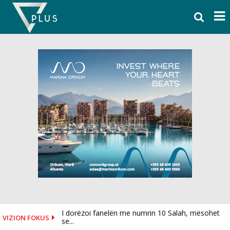
Skip
to
content
I dorëzoi fanelën me numrin 10 Salah, mësohet
VIZION FOKUS
se...