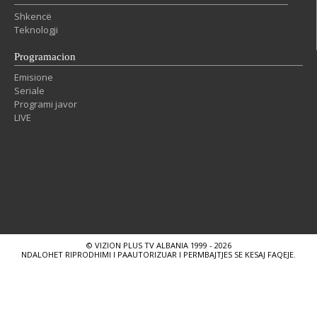
Shkencë
Teknologji
Programacion
Emisione
Seriale
Programi javor
LIVE
© VIZION PLUS TV ALBANIA 1999 - 2026
NDALOHET RIPRODHIMI I PAAUTORIZUAR I PERMBAJTJES SE KESAJ FAQEJE.