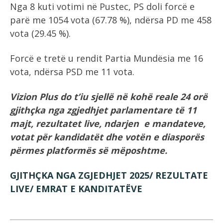
Nga 8 kuti votimi në Pustec, PS doli forcë e
parë me 1054 vota (67.78 %), ndërsa PD me 458
vota (29.45 %).
Forcë e tretë u rendit Partia Mundësia me 16
vota, ndërsa PSD me 11 vota.
Vizion Plus do t’iu sjellë në kohë reale 24 orë
gjithçka nga zgjedhjet parlamentare të 11
majt, rezultatet live, ndarjen e mandateve,
votat për kandidatët dhe votën e diasporës
përmes platformës së mëposhtme.
GJITHÇKA NGA ZGJEDHJET 2025/ REZULTATE
LIVE/ EMRAT E KANDITATËVE