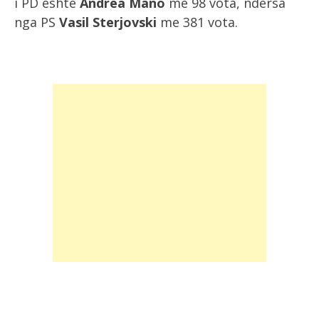
i PD është
Andrea Mano
me 98 vota, ndërsa
nga PS
Vasil Sterjovski
me 381 vota.