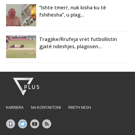
“Ishte tmerr, nuk kisha ku të
fshihesha”, u plag...
Tragjike/Rrufeja vret futbollistin
gjatë ndeshjes, plagosen...
KARRIERA
NA KONTAKTONI
RRETH NESH