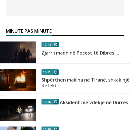
MINUTE PAS MINUTE
10:44
n
Zjarr i madh në Pocest të Dibrës,...
10:41
Shpërthen makina në Tiranë, shkak një
as
defekt...
Aksident me vdekje në Durrës
10:36
r
10:20