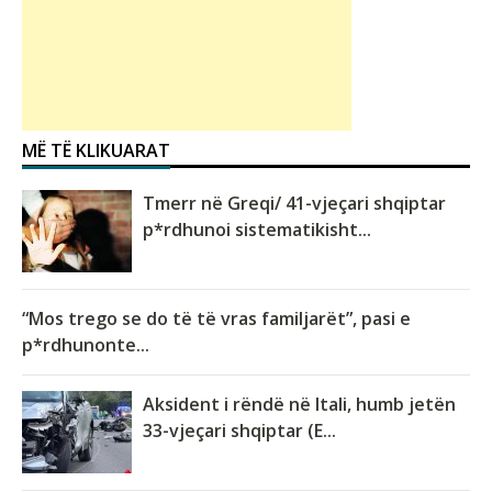
MË TË KLIKUARAT
Tmerr në Greqi/ 41-vjeçari shqiptar
p*rdhunoi sistematikisht...
“Mos trego se do të të vras familjarët”, pasi e
p*rdhunonte...
Aksident i rëndë në Itali, humb jetën
33-vjeçari shqiptar (E...