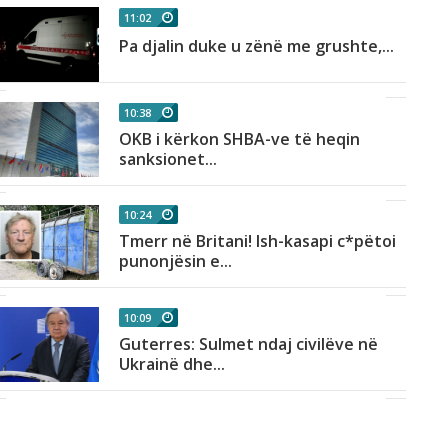
11:02
Pa djalin duke u zënë me grushte,...
10:38
OKB i kërkon SHBA-ve të heqin
sanksionet...
10:24
Tmerr në Britani! Ish-kasapi c*pëtoi
punonjësin e...
10:09
Guterres: Sulmet ndaj civilëve në
Ukrainë dhe...