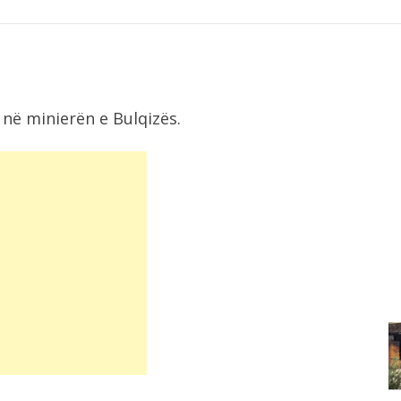
në minierën e Bulqizës.
8:18
Konsumi i ulët i sheqerit për fëmijët...