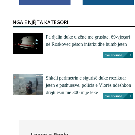
NGA E NJËJTA KATEGORI
Pa djalin duke u zënë me grushte, 69-vjeçari
në Roskovec pëson infarkt dhe humb jetën
më shumë...
Shkeli perimetrin e sigurisë duke rrezikuar
jetën e pushuesve, policia e Vlorës ndëshkon
drejtuesin me 300 mijë lekë
më shumë...
Leave a Reply