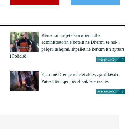
Kërcënoi me jetë kamarierin dhe
administratorin e hotelit në Dhërmi se nuk i
pëlqeu ushqimi, shpallet në kërkim ish-zyrtari
i Policisë
më shumë...
Zjarri në Drenije mbetet aktiv, zjarrfikësit e
Patosit tërhiqen për shkak të errësirës
më shumë...