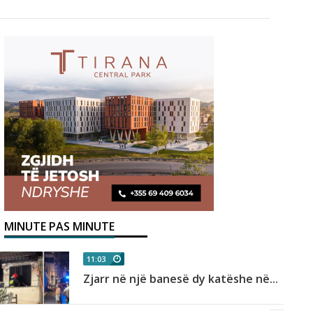
MINUTE PAS MINUTE
11:03
Zjarr në një banesë dy katëshe në...