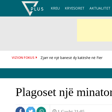
Skip
KREU
KRYESORET
AKTUALITET
to
content
VIZION FOKUS
Zjarr në një banesë dy katëshe në Fier
OKB i kërkon SHBA-ve të heqin sanksionet 
Plagoset një minato
1 Gusht 21:05