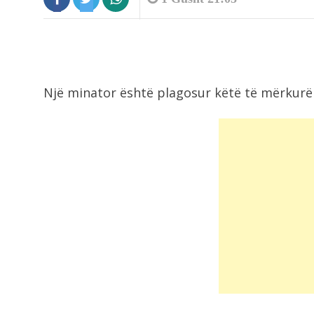
Një minator është plagosur këtë të mërkurë 
9:19
Shkeli perimetrin e sigurisë duke
rrezikuar jetën...