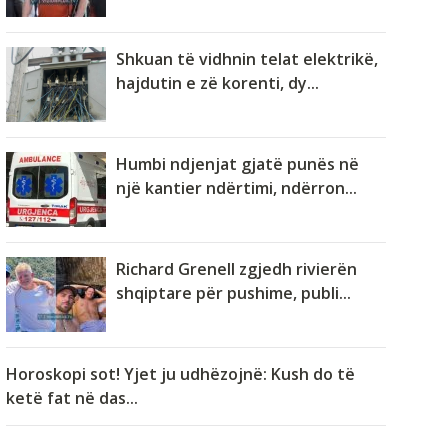
Shkuan të vidhnin telat elektrikë,
hajdutin e zë korenti, dy...
Humbi ndjenjat gjatë punës në
një kantier ndërtimi, ndërron...
Richard Grenell zgjedh rivierën
shqiptare për pushime, publi...
Horoskopi sot! Yjet ju udhëzojnë: Kush do të
ketë fat në das...