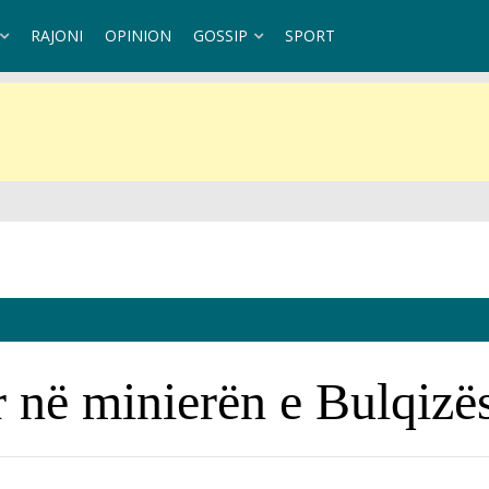
RAJONI
OPINION
GOSSIP
SPORT
ndaj Kubës
r në minierën e Bulqizë