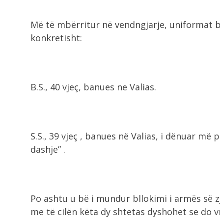
Më të mbërritur në vendngjarje, uniformat b
konkretisht:
B.S., 40 vjeç, banues ne Valias.
S.S., 39 vjeç , banues në Valias, i dënuar më
dashje” .
Po ashtu u bë i mundur bllokimi i armës së z
me të cilën këta dy shtetas dyshohet se do vr