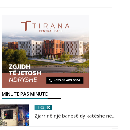
MINUTE PAS MINUTE
11:03
Zjarr në një banesë dy katëshe në...