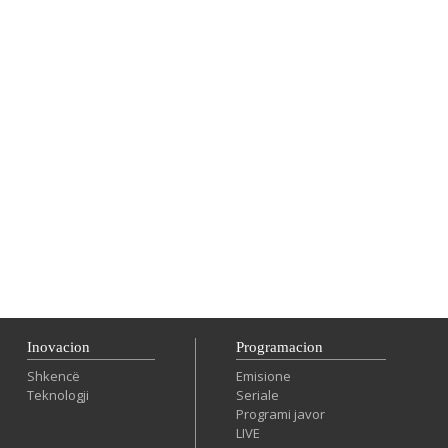
Inovacion
Programacion
Shkencë
Emisione
Teknologji
Seriale
Programi javor
LIVE