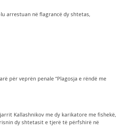
lu arrestuan në flagrancë dy shtetas,
 parë për veprën penale “Plagosja e rëndë me
jarrit Kallashnikov me dy karikatore me fishekë,
isnin dy shtetasit e tjerë të përfshirë në