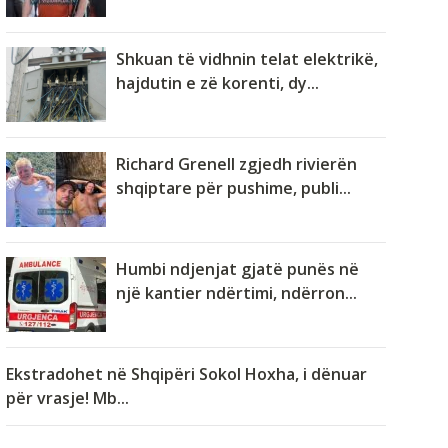
Shkuan të vidhnin telat elektrikë,
hajdutin e zë korenti, dy...
Richard Grenell zgjedh rivierën
shqiptare për pushime, publi...
Humbi ndjenjat gjatë punës në
një kantier ndërtimi, ndërron...
Ekstradohet në Shqipëri Sokol Hoxha, i dënuar
për vrasje! Mb...