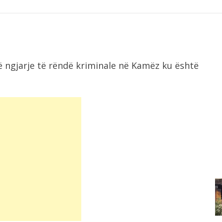
jë ngjarje të rëndë kriminale në Kamëz ku është
8:18
Konsumi i ulët i sheqerit për fëmijët...