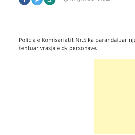
Policia e Komisariatit Nr.5 ka parandaluar n
tentuar vrasja e dy personave.
9:19
Shkeli perimetrin e sigurisë duke
rrezikuar jetën...