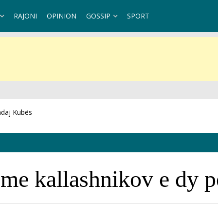
RAJONI
OPINION
GOSSIP
SPORT
ndaj Kubës
a me kallashnikov e dy