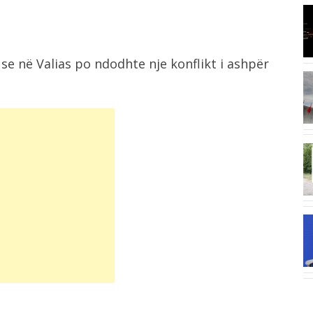
8:03
I nxehti ekstrem, Italia zgjat oraret
e...
se në Valias po ndodhte nje konflikt i ashpër
7:42
Ukraina godet rafineri ruse me dronë,
Moska...
6:58
“E kemi humbur besimin te Infantino”,
UEFA...
6:41
Situatë e vështirë nga zjarri në
Mallakastër,...