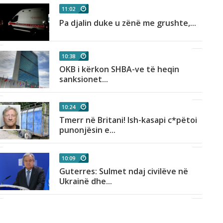
11:02
Pa djalin duke u zënë me grushte,...
10:38
OKB i kërkon SHBA-ve të heqin
sanksionet...
10:24
Tmerr në Britani! Ish-kasapi c*pëtoi
punonjësin e...
10:09
Guterres: Sulmet ndaj civilëve në
Ukrainë dhe...