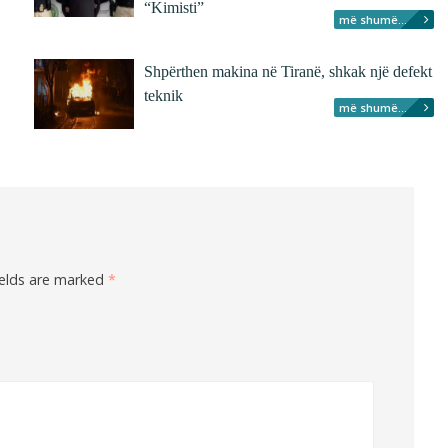
“Kimisti”
më shumë...
Shpërthen makina në Tiranë, shkak një defekt
teknik
më shumë...
ields are marked
*