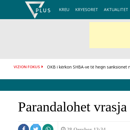
Skip
KREU
KRYESORET
AKTUALITET
to
content
VIZION FOKUS
OKB i kërkon SHBA-ve të heqin sanksionet 
Parandalohet vrasj
28 Qershor 13:34