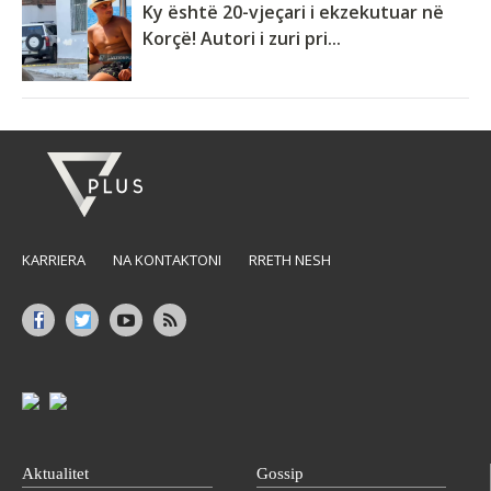
Ky është 20-vjeçari i ekzekutuar në
Korçë! Autori i zuri pri...
KARRIERA
NA KONTAKTONI
RRETH NESH
Aktualitet
Gossip