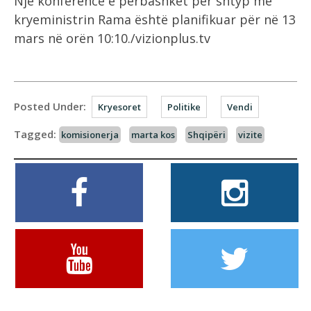
Një konferencë e përbashkët për shtyp me
kryeministrin Rama është planifikuar për në 13
mars në orën 10:10./vizionplus.tv
Posted Under:
Kryesoret
Politike
Vendi
Tagged:
komisionerja
marta kos
Shqipëri
vizite