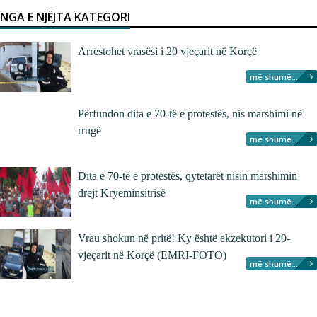
NGA E NJËJTA KATEGORI
Arrestohet vrasësi i 20 vjeçarit në Korçë
më shumë...
Përfundon dita e 70-të e protestës, nis marshimi në
rrugë
më shumë...
Dita e 70-të e protestës, qytetarët nisin marshimin
drejt Kryeminsitrisë
më shumë...
Vrau shokun në pritë! Ky është ekzekutori i 20-
vjeçarit në Korçë (EMRI-FOTO)
më shumë...