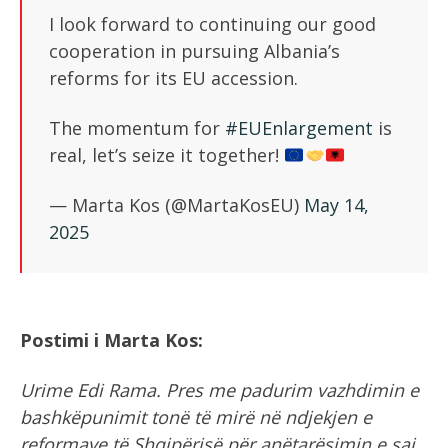
I look forward to continuing our good
cooperation in pursuing Albania’s
reforms for its EU accession.
The momentum for
#EUEnlargement
is
real, let’s seize it together!
— Marta Kos (@MartaKosEU)
May 14,
2025
Postimi i Marta Kos:
Urime Edi Rama. Pres me padurim vazhdimin e
bashkëpunimit tonë të mirë në ndjekjen e
reformave të Shqipërisë për anëtarësimin e saj