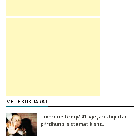
MË TË KLIKUARAT
Tmerr në Greqi/ 41-vjeçari shqiptar
p*rdhunoi sistematikisht...