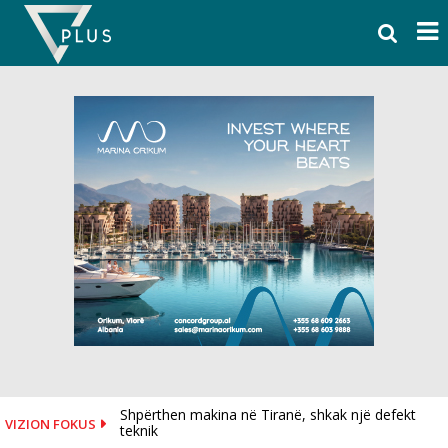
Skip
to
content
Shpërthen makina në Tiranë, shkak një defekt
VIZION FOKUS
teknik