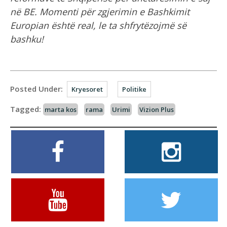
në BE. Momenti për zgjerimin e Bashkimit
Europian është real, le ta shfrytëzojmë së
bashku!
Posted Under:
Kryesoret
Politike
Tagged:
marta kos
rama
Urimi
Vizion Plus