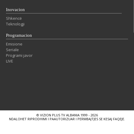
Inovacion
Shkencë
Teknologji
Programacion
Emisione
Seriale
Programi javor
LIVE
© VIZION PLUS TV ALBANIA 1999 - 2026
NDALOHET RIPRODHIMI I PAAUTORIZUAR I PERMBAJTJES SE KESAJ FAQEJE.