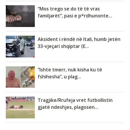
“Mos trego se do të të vras
familjarët”, pasi e p*rdhunonte...
Aksident i rëndë në Itali, humb jetën
33-vjeçari shqiptar (E...
“Ishte tmerr, nuk kisha ku të
fshihesha”, u plag...
Tragjike/Rrufeja vret futbollistin
gjatë ndeshjes, plagosen...