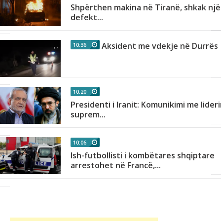
Shpërthen makina në Tiranë, shkak një
as
defekt...
Aksident me vdekje në Durrës
10:36
r
10:20
Presidenti i Iranit: Komunikimi me lider
h
suprem...
10:06
Ish-futbollisti i kombëtares shqiptare
arrestohet në Francë,...