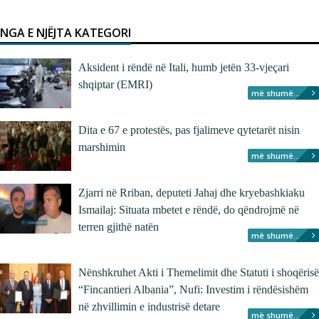
NGA E NJËJTA KATEGORI
Aksident i rëndë në Itali, humb jetën 33-vjeçari
shqiptar (EMRI)
më shumë...
Dita e 67 e protestës, pas fjalimeve qytetarët nisin
marshimin
më shumë...
Zjarri në Rriban, deputeti Jahaj dhe kryebashkiaku
Ismailaj: Situata mbetet e rëndë, do qëndrojmë në
terren gjithë natën
më shumë...
Nënshkruhet Akti i Themelimit dhe Statuti i shoqërisë
“Fincantieri Albania”, Nufi: Investim i rëndësishëm
në zhvillimin e industrisë detare
më shumë...