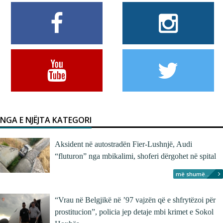
NGA E NJËJTA KATEGORI
Aksident në autostradën Fier-Lushnjë, Audi
“fluturon” nga mbikalimi, shoferi dërgohet në spital
më shumë...
“Vrau në Belgjikë në ’97 vajzën që e shfrytëzoi për
prostitucion”, policia jep detaje mbi krimet e Sokol