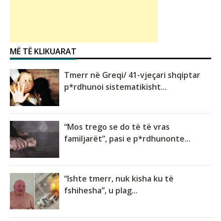
MË TË KLIKUARAT
Tmerr në Greqi/ 41-vjeçari shqiptar
p*rdhunoi sistematikisht...
“Mos trego se do të të vras
familjarët”, pasi e p*rdhunonte...
“Ishte tmerr, nuk kisha ku të
fshihesha”, u plag...