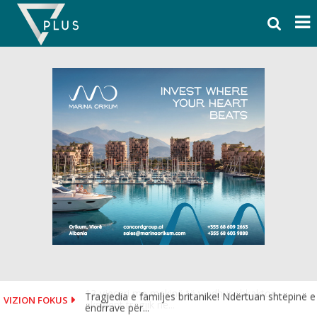
Skip
to
content
Tragjedia e familjes britanike! Ndërtuan shtëpinë e
VIZION FOKUS
ëndrrave për...