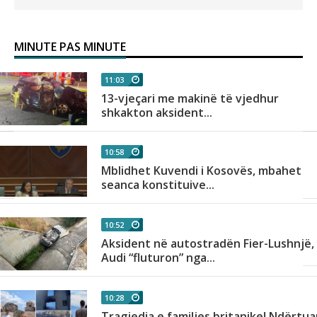
MINUTE PAS MINUTE
11:03
13-vjeçari me makinë të vjedhur
shkakton aksident...
10:58
Mblidhet Kuvendi i Kosovës, mbahet
seanca konstituive...
10:52
in
Aksident në autostradën Fier-Lushnjë,
Audi “fluturon” nga...
10:28
Tragjedia e familjes britanike! Ndërtua