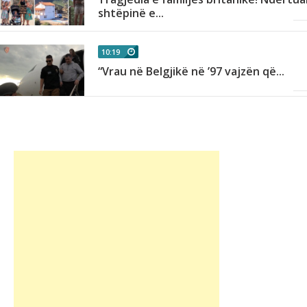
shtëpinë e...
10:19
,
“Vrau në Belgjikë në ’97 vajzën që...